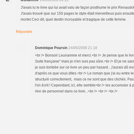
leunamme
24/06/2008 09:18
J'avais lu le livre qui lui avait valu de façon posthume le prix Renaudot (
J'avais trouvé que sur 150 pages le style était merveilleux puis ensuite
mortel.Ceci dit, quel destin incroyable et tragique de cette femme.
Répondre
Dominique Poursin
24/06/2008 21:18
<br /> Bonsoir Leunamme et merci.<br /> Je pense que le livre 
Suite française" mais je n'en suis pas sûre.<br /> Et je ne sai
je suis tombée sur ce livre un peu par hasard... j'aurais dû es
d'après ce que vous dites.<br /> Le roman que j'ai eu entre les
structuré correctement, mais ce ne sont que des clichés. Pas f
l'on écrit ! Cependant, ici, elle semble<br /> les accumuler à p
rien de personnel dans ce livre...<br /> <br /> <br />