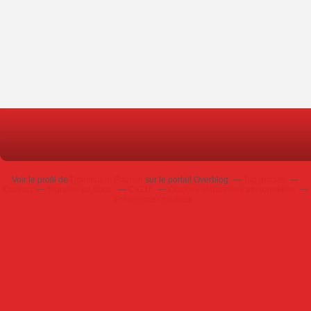
Voir le profil de
Dominique Poursin
sur le portail Overblog
Top articles
Contact
Signaler un abus
C.G.U.
Cookies et données personnelles
Préférences cookies