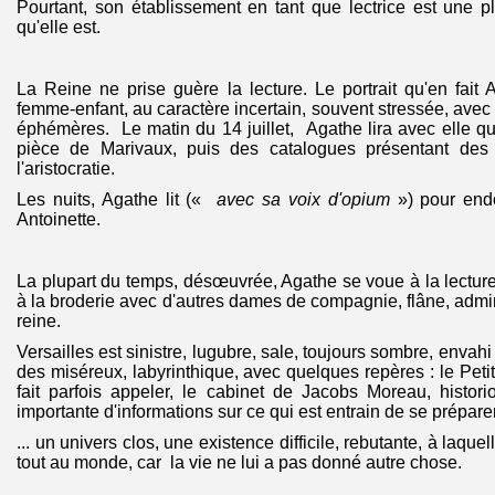
Pourtant, son établissement en tant que lectrice est une p
qu'elle est.
La Reine ne prise guère la lecture. Le portrait qu'en fait
femme-enfant, au caractère incertain, souvent stressée, avec
éphémères. Le matin du 14 juillet, Agathe lira avec elle q
pièce de Marivaux, puis des catalogues présentant des
l'aristocratie.
Les nuits, Agathe lit («
avec sa voix d'opium
») pour endo
Antoinette.
La plupart du temps, désœuvrée, Agathe se voue à la lectur
à la broderie avec d'autres dames de compagnie, flâne, admire
reine.
Versailles est sinistre, lugubre, sale, toujours sombre, envahi
des miséreux, labyrinthique, avec quelques repères : le Peti
fait parfois appeler, le cabinet de Jacobs Moreau, histor
importante d'informations sur ce qui est entrain de se préparer 
... un univers clos, une existence difficile, rebutante, à laque
tout au monde, car la vie ne lui a pas donné autre chose.