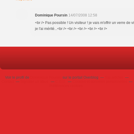
Dominique Poursin
14/07/2008 12:58
<br /> Pas possible ! Un visiteur ! je vais m'offrir un verre de 
je l'ai mérité...<br /> <br /> <br /> <br /> <br />
Voir le profil de
Dominique Poursin
sur le portail Overblog
Top articles
Contact
Signaler un abus
C.G.U.
Cookies et données personnelles
Préférences cookies