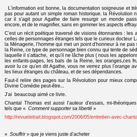
L'information est bonne, la documentation soigneuse et très
pas pour autant un simple roman historique.
la Révolution n'
car il s'agit pour Agathe de faire resurgir un monde pass
encore, et de le magnifier, sans en gommer les aspects effray
C'est un récit poétique traversé de visions étonnantes : les 
celles de personnages étranges tels que le curieux docteur 
la Ménagerie, l'homme qui met un point d'honneur à ne pas 
la Reine, ce type de personnage bien connu qui tente de séd
laquelle il s'attache, et qu'il ne lâche plus ( nous les appelo
les enfants-pages, les bals de la Reine, les oranges,ces fru
avoir lu ce qu'en dit Agathe, vous ne verrez plus l'orange a
les lieux étranges du château, et de ses dépendances.
Faut-il relire des pages sur la Révolution pour mieux com
Divine Comédie peut-être...
J'ai beaucoup aimé ce livre.
Chantal Thomas est aussi l'auteur d'essais, mi-théoriques
tels que «
Comment supporter sa liberté
»
http://revueletrait.blogspot.com/2006/05/entretien-avec-chanta
«
Souffrir
» que je viens juste d'acheter