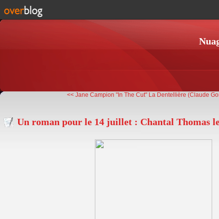
Nuag
<< Jane Campion "In The Cut"
La Dentellière (Claude Go
Un roman pour le 14 juillet : Chantal Thomas le