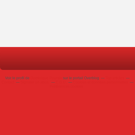
Voir le profil de
Dominique Poursin
sur le portail Overblog
Top articles
Contact
Signaler un abus
C.G.U.
Cookies et données personnelles
Préférences cookies