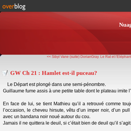
Nuag
<< Sibyl Vane (suite) DorianGray.
Le Rat et l'Eléphan
GW Ch 21 : Hamlet est-il puceau?
Le Départ est plongé dans une semi-pénombre.
Guillaume fume assis à une petite table dont le plateau imite l
En face de lui, se tient Mathieu qu’il a retrouvé comme tou
l’occasion, le cheveu hirsute, vêtu d’un imper noir, d’un pull
avec un bandana noir noué autour du cou.
Jamais il ne quittera le deuil, si c’était bien de deuil qu’il s’agit