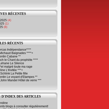
IVES RÉCENTES
 2025
(4)
2025
(1)
025
(8)
LES RÉCENTS
Cercas Indépendance****
Michaud Baignades ****+
entin Cabane **
ch le Chant du prophète ****
Lehane Le Silence
Fel malgré toute ma rage
ne L'Invitée ***+
Schlink La Petite fille
ntin Le voyant d'Etampes **
 John Mandel Hôtel de verre ***
 D'INDEX DES ARTICLES
ondine
ents blogs à consulter régulièrement!