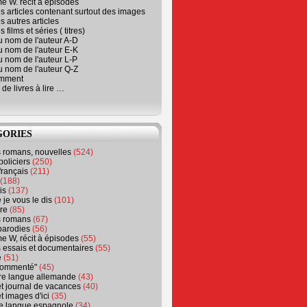
e W. récit à épisodes
s articles contenant surtout des images
s autres articles
 films et séries ( titres)
u nom de l'auteur A-D
u nom de l'auteur E-K
u nom de l'auteur L-P
u nom de l'auteur Q-Z
emment
 de livres à lire …
GORIES
s romans, nouvelles
(524)
policiers
(250)
français
(211)
(188)
is
(137)
 je vous le dis
(101)
re
(85)
s romans
(67)
parodies
(56)
e W, récit à épisodes
(55)
 essais et documentaires
(55)
e
(51)
 commenté"
(45)
ure langue allemande
(43)
t journal de vacances
(40)
t images d'ici
(35)
ure langue espagnole
(34)