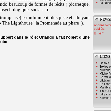
La Desc
lando beaucoup de formes de récits ( picaresque,
 psychologique, social…).
mpeuse) est infiniment plus juste et attrayant
NEWS
o The Lighthouse" la Promenade au phare ).
Abonnez-vous
publiés.
Email
ppert dans le rôle; Orlando a fait l'objet d'une
quée
.
LIENS
Dasola
Textes e
bruxello
Michel V
Carmill
Littérama
En lisan
Ma librai
Y'a d'la
Lilly et 
Sibyllin