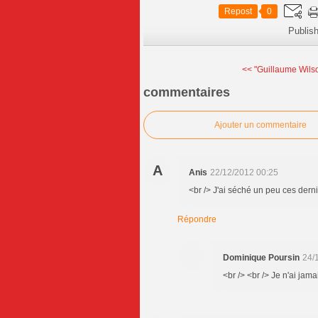
Repost
0
Publis
<< "Guillaume Wilson
commentaires
Ajouter un commentaire
A
Anis
22/12/2012 00:25
<br /> J'ai séché un peu ces dern
Répondre
Dominique Poursin
24/
<br /> <br /> Je n'ai jama