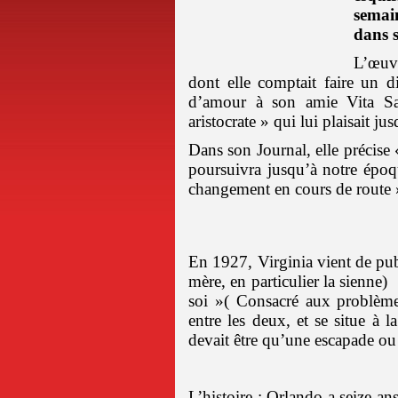
semai
dans 
L’œuvr
dont elle comptait faire un 
d’amour à son amie Vita Sack
aristocrate » qui lui plaisait ju
Dans son Journal, elle précis
poursuivra jusqu’à notre époqu
changement en cours de route 
En 1927, Virginia vient de pub
mère, en particulier la sienne)
soi »( Consacré aux problèmes
entre les deux, et se situe à
devait être qu’une escapade ou 
L’histoire : Orlando a seize ans