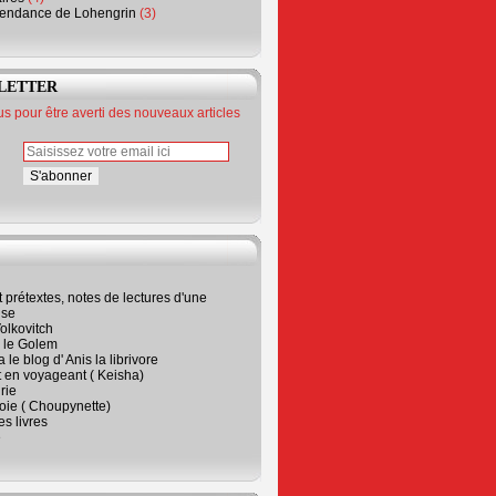
endance de Lohengrin
(3)
LETTER
 pour être averti des nouveaux articles
t prétextes, notes de lectures d'une
ise
olkovitch
a le Golem
 le blog d' Anis la librivore
t en voyageant ( Keisha)
rie
 joie ( Choupynette)
ses livres
e