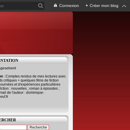
Connexion
+
Créer mon blog
ENTATION
agesetvent
ion
: Comptes rendus de mes lectures avec
s critiques + quelques films de fiction
journées et d'expériences particulières
fiction : nouvelles ; roman à épisodes ;
mail de l'auteur : dominique-
uf.fr
ERCHER