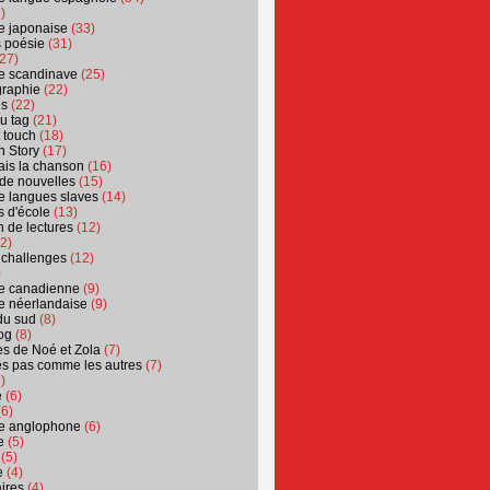
)
ure japonaise
(33)
s poésie
(31)
27)
ure scandinave
(25)
graphie
(22)
es
(22)
u tag
(21)
t touch
(18)
n Story
(17)
ais la chanson
(16)
 de nouvelles
(15)
ure langues slaves
(14)
 d'école
(13)
 de lectures
(12)
2)
 challenges
(12)
)
ure canadienne
(9)
ure néerlandaise
(9)
du sud
(8)
og
(8)
s de Noé et Zola
(7)
es pas comme les autres
(7)
)
e
(6)
6)
ure anglophone
(6)
e
(5)
(5)
e
(4)
ires
(4)