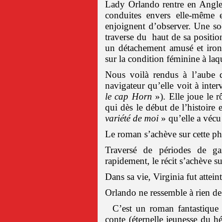
Lady Orlando rentre en Anglete
conduites envers elle-même e
enjoignent d’observer. Une soci
traverse du
haut de sa position
un détachement amusé et iron
sur la condition féminine à laqu
Nous voilà rendus à l’aube d
navigateur qu’elle voit à inter
le cap Horn
»). Elle joue le 
qui dès le début de l’histoire
variété de moi
» qu’elle a vécu à
Le roman s’achève sur cette ph
Traversé de périodes de ga
rapidement, le récit s’achève su
Dans sa vie, Virginia fut attei
Orlando ne ressemble à rien de 
C’est un roman fantastique
conte (éternelle jeunesse du h