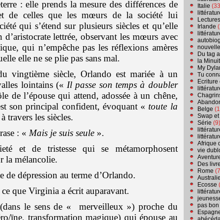
rre : elle prends la mesure des différences de
Italie
(33
littérat
t de celles que les mœurs de la société lui
Lecture
été qui s’étend sur plusieurs siècles et qu’elle
Irlande
(
littérat
 d’aristocrate lettrée, observant les mœurs avec
autobio
ique, qui n’empêche pas les réflexions amères
nouvell
Du tag a
elle elle ne se plie pas sans mal.
la Minui
My Dyla
u vingtième siècle, Orlando est mariée à un
Tu conn
Ecriture
valles lointains («
Il passe son temps à doubler
littérat
rôle de l’épouse qui attend, adossée à un chêne,
Chagrins
Abandon
 est son principal confident, évoquant «
toute la
Belge
(1
 travers les siècles.
Swap et
Série
(9
littérat
rase : «
Mais je suis seule
».
littérat
Afrique 
ieté et de tristesse qui se métamorphosent
vie dubl
Aventure
r la mélancolie.
Des livr
Rome
(7
nte de dépression au terme d’Orlando.
Australi
Ecosse
(
ce que Virginia a écrit auparavant.
littérat
jeuness
 (dans le sens de « merveilleux ») proche du
pas bon
Espagn
éro/ïne, transformation magique) qui épouse au
abécéda