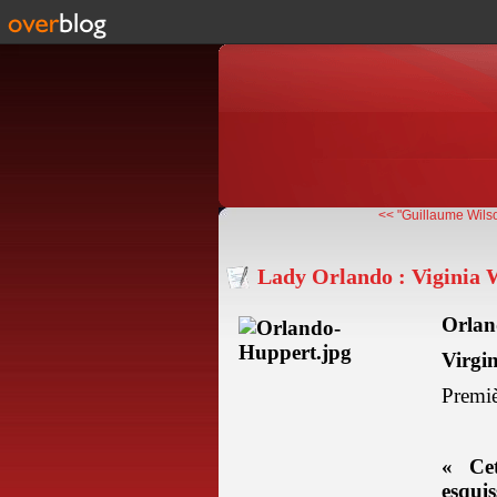
<< "Guillaume Wilson
Lady Orlando : Viginia 
Orlan
Virgi
Premiè
« Ce
esq