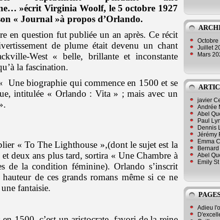
ne… »écrit Virginia Woolf, le 5 octobre 1927
son « Journal »à propos d’Orlando.
ARCH
e en question fut publiée un an après. Ce récit
Octobre
divertissement de plume était devenu un chant
Juillet 
Mars 2
ville-West « belle, brillante et inconstante
squ’à la fascination.
e « Une biographie qui commence en 1500 et se
ARTIC
e, intitulée « Orlando : Vita » ; mais avec un
javier 
».
Andrée 
Abel Qu
Paul Lyn
Dennis 
Jérémy 
Emma Cli
lier « To The Lighthouse »,(dont le sujet est la
Bernard 
et deux ans plus tard, sortira « Une Chambre à
Abel Que
Emily St
 de la condition féminine). Orlando s’inscrit
 la hauteur de ces grands romans même si ce ne
une fantaisie.
PAGES
Adieu l'
D'excell
 en 1500, c’est un aristocrate, favori de la reine