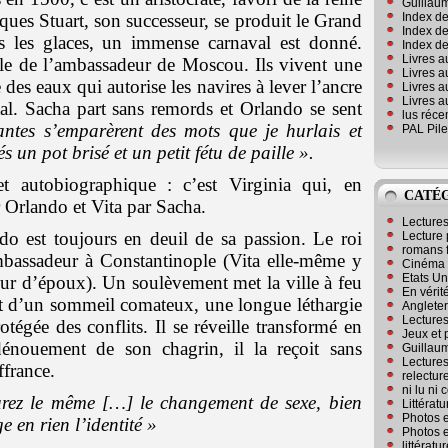
Guillaum
Index de
ques Stuart, son successeur, se produit le Grand
Index de
s les glaces, un immense carnaval est donné.
Index des
Livres a
lle de l’ambassadeur de Moscou. Ils vivent une
Livres a
 des eaux qui autorise les navires à lever l’ancre
Livres a
Livres a
atal. Sacha part sans remords et Orlando se sent
lus réc
antes s’emparèrent des mots que je hurlais et
PAL Pile
 un pot brisé et un petit fétu de paille ».
t autobiographique : c’est Virginia qui, en
CATÉ
r Orlando et Vita par Sacha.
Lecture
do est toujours en deuil de sa passion. Le roi
Lecture 
romans 
ambassadeur à Constantinople (Vita elle-même y
Cinéma
Etats Un
ur d’époux). Un soulèvement met la ville à feu
En vérité
rt d’un sommeil comateux, une longue léthargie
Angleter
Lecture
tégée des conflits. Il se réveille transformé en
Jeux et 
énouement de son chagrin, il la reçoit sans
Guillaum
Lectures
ffrance.
relectur
ni lu ni
rez le même […] le changement de sexe, bien
Littérat
Photos e
e en rien l’identité »
Photos e
littérat