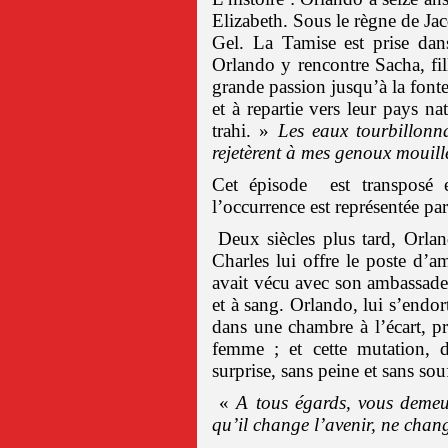
Elizabeth. Sous le règne de Jac
Gel. La Tamise est prise dan
Orlando y rencontre Sacha, fi
grande passion jusqu’à la fonte
et à repartie vers leur pays n
trahi. »
Les eaux tourbillonn
rejetèrent à mes genoux mouillés
Cet épisode
est transposé e
l’occurrence est représentée pa
Deux siècles plus tard, Orlan
Charles lui offre le poste d’
avait vécu avec son ambassade
et à sang. Orlando, lui s’endo
dans une chambre à l’écart, pro
femme ; et cette mutation, d
surprise, sans peine et sans sou
«
A tous égards, vous demeu
qu’il change l’avenir, ne chang