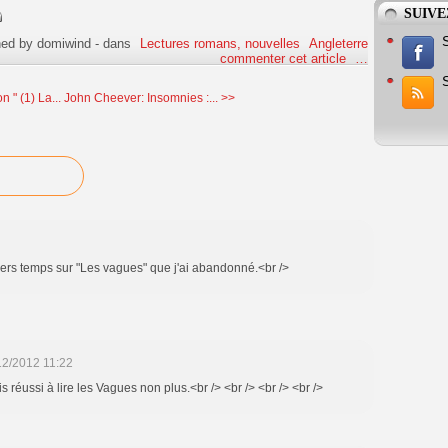
SUIVE
hed by domiwind
-
dans
Lectures romans, nouvelles
Angleterre
commenter cet article
…
 " (1) La...
John Cheever: Insomnies :... >>
iers temps sur "Les vagues" que j'ai abandonné.<br />
12/2012 11:22
is réussi à lire les Vagues non plus.<br /> <br /> <br /> <br />