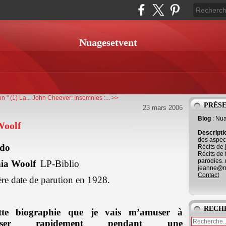
Nuagesetvent
 " (1) La...
John Cheever: Insomnies :... >>
PRÉS
23 mars 2006
Blog
: Nu
Woolf
Descript
des aspect
do
Récits de 
Récits de 
parodies. 
nia Woolf
LP-Biblio
jeanne@ne
Contact
re date de parution en 1928.
RECH
tte biographie que je vais m’amuser à
uisser rapidement pendant une