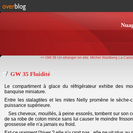
Nuag
<< GW 36 Un étranger en elle.
Michel Waldberg La Caissi
GW 35 Fluidité
Le compartiment à glace du réfrigérateur exhibe des mo
banquise miniature.
Entre les stalagtites et les mites Nelly promène le sèche
puissance supérieure.
Ses cheveux, mouillés, à peine essorés, tombent sur son c
de sa robe de coton mince sans lui causer le moindre frisson
grossesse elle n'a jamais eu froid.
Est-ce vraiment l'hiver ? elle n'y croit pas, elle ne vit plus a