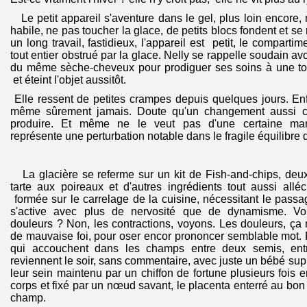
Le petit appareil s'aventure dans le gel, plus loin encor
habile, ne pas toucher la glace, de petits blocs fondent et se 
un long travail, fastidieux, l'appareil est petit, le compartim
tout entier obstrué par la glace. Nelly se rappelle soudain av
du même sèche-cheveux pour prodiguer ses soins à une to
et éteint l'objet aussitôt.
Elle ressent de petites crampes depuis quelques jours. En
même sûrement jamais. Doute qu'un changement aussi c
produire. Et même ne le veut pas d'une certaine man
représente une perturbation notable dans le fragile équilibre q
La glacière se referme sur un kit de Fish-and-chips, deu
tarte aux poireaux et d'autres ingrédients tout aussi all
formée sur le carrelage de la cuisine, nécessitant le pass
s'active avec plus de nervosité que de dynamisme. Vo
douleurs ? Non, les contractions, voyons. Les douleurs, ça n'
de mauvaise foi, pour oser encor prononcer semblable mot
qui accouchent dans les champs entre deux semis, entre
reviennent le soir, sans commentaire, avec juste un bébé su
leur sein maintenu par un chiffon de fortune plusieurs fois 
corps et fixé par un nœud savant, le placenta enterré au bon en
champ.