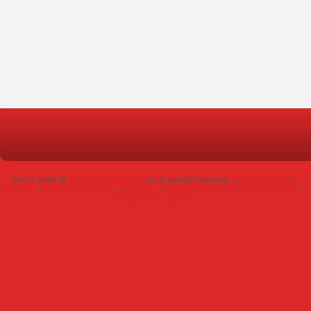
Voir le profil de
Dominique Poursin
sur le portail Overblog
Top articles
Contact
Signaler un abus
C.G.U.
Cookies et données personnelles
Préférences cookies