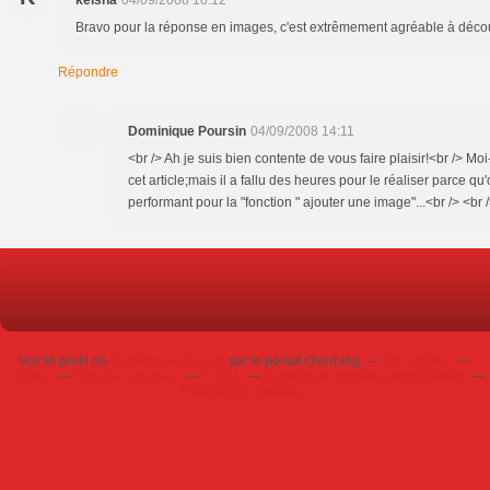
keisha
04/09/2008 10:12
Bravo pour la réponse en images, c'est extrêmement agréable à décou
Répondre
Dominique Poursin
04/09/2008 14:11
<br /> Ah je suis bien contente de vous faire plaisir!<br /> Mo
cet article;mais il a fallu des heures pour le réaliser parce qu
performant pour la "fonction " ajouter une image"...<br /> <br /
Voir le profil de
Dominique Poursin
sur le portail Overblog
Top articles
Contact
Signaler un abus
C.G.U.
Cookies et données personnelles
Préférences cookies