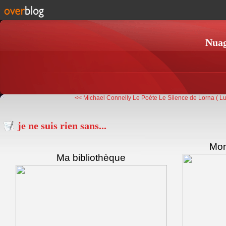
Nuag
<< Michael Connelly Le Poète
Le Silence de Lorna ( Lu
je ne suis rien sans...
Mon
Ma bibliothèque