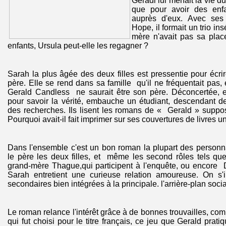
Geradl lui menait la vie du
que pour avoir des enf
auprès d'eux. Avec ses 
Hope, il formait un trio in
mère n'avait pas sa pla
enfants, Ursula peut-elle les regagner ?
Sarah la plus âgée des deux filles est pressentie pour écri
père. Elle se rend dans sa famille qu'il ne fréquentait pas,
Gerald Candless ne saurait être son père. Déconcertée, 
pour savoir la vérité, embauche un étudiant, descendant d
des recherches. Ils lisent les romans de « Gerald » suppo
Pourquoi avait-il fait imprimer sur ses couvertures de livres 
Dans l'ensemble c'est un bon roman la plupart des personn
le père les deux filles, et même les second rôles tels que
grand-mère Thague,qui participent à l'enquête, ou encore 
Sarah entretient une curieuse relation amoureuse. On s'i
secondaires bien intégrées à la principale. l'arrière-plan socia
Le roman relance l'intérêt grâce à de bonnes trouvailles, co
qui fut choisi pour le titre français, ce jeu que Gerald pratiq