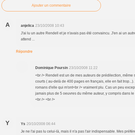
Ajouter un commentaire
A
anjelica
23/10/2008 10:43
J'ai lu un autre Rendell et je n'avais pas été convaincu. J'en ai un autr
attend ...
Répondre
Dominique Poursin
23/10/2008 11:22
<br /> Rendell est un de mes auteurs de prédilection, même s
courts ( au-delà de 400 pages en français, elle en fait trop...).
romans d'elle qui m'ont<br /> vraiment plu. Cas un peu except
jamais plus de 5 oeuvres du même auteur, y compris dans le gen
<br /> <br />
Y
Ys
20/10/2008 06:44
Je ne l'ai pas lu celui-là, mais il n'a pas l'air indispensable. Mes préfé