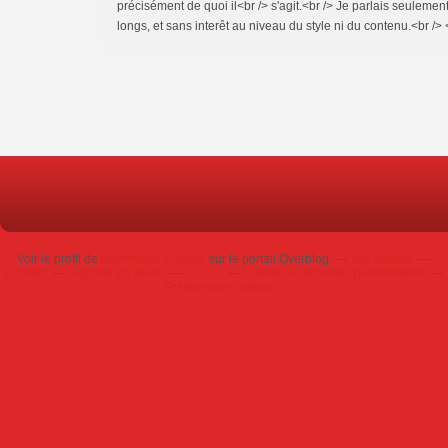
précisément de quoi il<br /> s'agit.<br /> Je parlais seulem
longs, et sans interêt au niveau du style ni du contenu.<br /> <
Voir le profil de
Dominique Poursin
sur le portail Overblog
Top articles
Contact
Signaler un abus
C.G.U.
Cookies et données personnelles
Préférences cookies