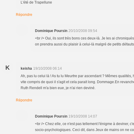
L'été de Trapellune
Répondre
Dominique Poursin
20/10/2008 09:54
<br /> Oui, ils sont très bons ces deux-là. Je les ai chroniqué
on prendra aussi du plaisir à celui-là malgré de petits défauts.
K
keisha
19/10/2008 06:14
Ah, pas lu celui là ! As tu lu Meurtre par ascendant ? Mêmes qualités, h
vite compris de quoi il s'agit et cela parait long. Dommage.En revanch
Ruth Rendell m'a bien eue, je n'ai rien deviné.
Répondre
Dominique Poursin
19/10/2008 14:07
<br /> Chez elle, ce n'est pas tellement l'énigme à deviner, c'
socio-psychologiques. Ceci dit, dans Jeux de mains on ne c