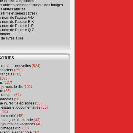
e W. récit à épisodes
s articles contenant surtout des images
s autres articles
 films et séries ( titres)
u nom de l'auteur A-D
u nom de l'auteur E-K
u nom de l'auteur L-P
u nom de l'auteur Q-Z
emment
 de livres à lire …
GORIES
s romans, nouvelles
(524)
policiers
(250)
français
(211)
(188)
is
(137)
 je vous le dis
(101)
re
(85)
s romans
(67)
parodies
(56)
e W, récit à épisodes
(55)
 essais et documentaires
(55)
e
(51)
 commenté"
(45)
ure langue allemande
(43)
t journal de vacances
(40)
t images d'ici
(35)
ure langue espagnole
(34)