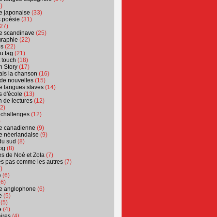
)
ure japonaise
(33)
s poésie
(31)
27)
ure scandinave
(25)
graphie
(22)
es
(22)
u tag
(21)
t touch
(18)
n Story
(17)
ais la chanson
(16)
 de nouvelles
(15)
ure langues slaves
(14)
 d'école
(13)
 de lectures
(12)
2)
 challenges
(12)
)
ure canadienne
(9)
ure néerlandaise
(9)
du sud
(8)
og
(8)
s de Noé et Zola
(7)
es pas comme les autres
(7)
)
e
(6)
6)
ure anglophone
(6)
e
(5)
(5)
e
(4)
ires
(4)