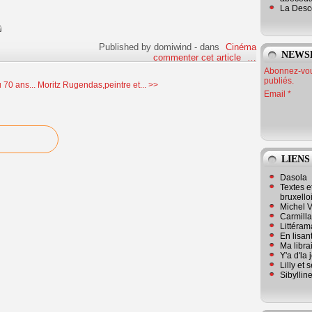
La Desc
Published by domiwind
-
dans
Cinéma
NEWS
commenter cet article
…
Abonnez-vous
publiés.
 70 ans...
Moritz Rugendas,peintre et... >>
Email
LIENS
Dasola
Textes e
bruxello
Michel V
Carmill
Littérama
En lisan
Ma librai
Y'a d'la
Lilly et 
Sibyllin