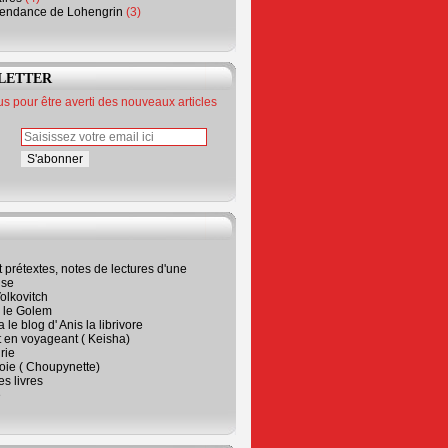
endance de Lohengrin
(3)
LETTER
 pour être averti des nouveaux articles
t prétextes, notes de lectures d'une
ise
olkovitch
a le Golem
 le blog d' Anis la librivore
t en voyageant ( Keisha)
rie
 joie ( Choupynette)
ses livres
e