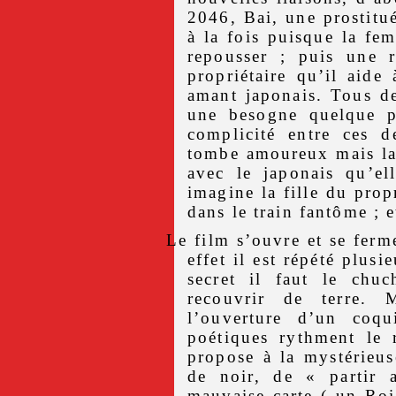
2046, Bai, une prostitué
à la fois puisque la fe
repousser ; puis une r
propriétaire qu’il aide
amant japonais. Tous d
une besogne quelque p
complicité entre ces d
tombe amoureux mais la
avec le japonais qu’el
imagine la fille du prop
dans le train fantôme ; e
Le film s’ouvre et se ferm
effet il est répété plusi
secret il faut le chu
recouvrir de terre. 
l’ouverture d’un coqu
poétiques rythment le 
propose à la mystérieus
de noir, de « partir 
mauvaise carte ( un Roi