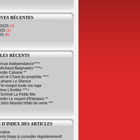
IVES RÉCENTES
 2025
(4)
2025
(1)
025
(8)
LES RÉCENTS
Cercas Indépendance****
Michaud Baignades ****+
entin Cabane **
ch le Chant du prophète ****
Lehane Le Silence
Fel malgré toute ma rage
ne L'Invitée ***+
Schlink La Petite fille
ntin Le voyant d'Etampes **
 John Mandel Hôtel de verre ***
 D'INDEX DES ARTICLES
ondine
ents blogs à consulter régulièrement!