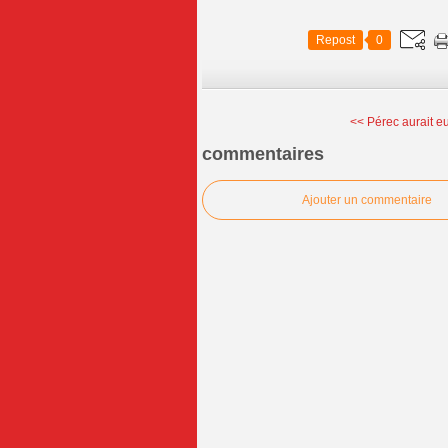
Repost
0
<< Pérec aurait eu
commentaires
Ajouter un commentaire