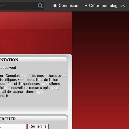
Connexion
+
Créer mon blog
ENTATION
agesetvent
ion
: Comptes rendus de mes lectures avec
s critiques + quelques films de fiction
journées et d'expériences particulières
fiction : nouvelles ; roman à épisodes ;
mail de l'auteur : dominique-
uf.fr
ERCHER