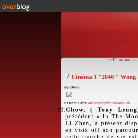
<< Pérec aurait eu
Cinéma 1 "2046 " Wong
Ziyi Zhang
© Océan Films
Galerie complète sur AlloCiné
M.
Chow, ( Tony Leung
précédent « In The Mo
Li Zhen, à présent disp
en voix off son parcour
cette tranche de vie e