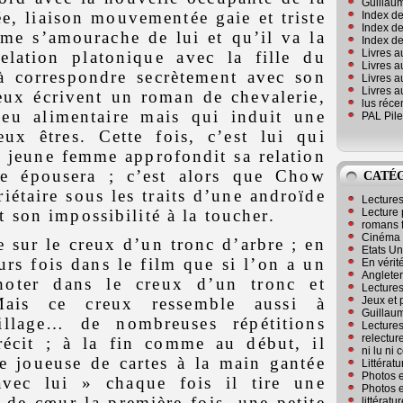
Guillaum
e, liaison mouvementée gaie et triste
Index de
Index de
mme s’amourache de lui et qu’il va la
Index des
Livres a
elation platonique avec la fille du
Livres a
 à correspondre secrètement avec son
Livres a
Livres a
eux écrivent un roman de chevalerie,
lus réc
eu alimentaire mais qui induit une
PAL Pile
eux êtres. Cette fois, c’est lui qui
 jeune femme approfondit sa relation
le épousera ; c’est alors que Chow
CATÉ
riétaire sous les traits d’une androïde
Lecture
Lecture 
t son impossibilité à la toucher.
romans 
Cinéma
e sur le creux d’un tronc d’arbre ; en
Etats Un
eurs fois dans le film que si l’on a un
En vérité
Angleter
choter dans le creux d’un tronc et
Lecture
Jeux et 
Mais ce creux ressemble aussi à
Guillaum
illage… de nombreuses répétitions
Lectures
relectur
récit ; à la fin comme au début, il
ni lu ni
e joueuse de cartes à la main gantée
Littérat
Photos e
avec lui » chaque fois il tire une
Photos e
 de cœur la première fois, une petite
littérat