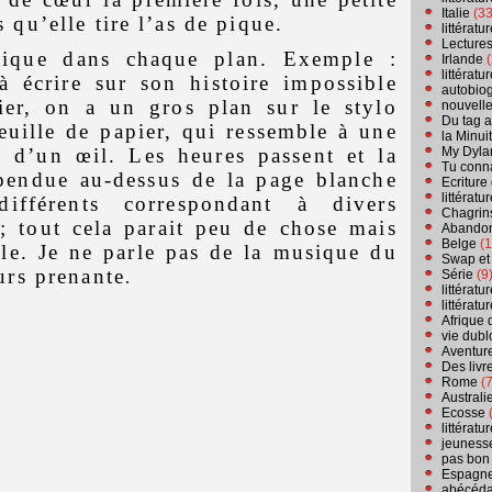
Italie
(33
 qu’elle tire l’as de pique.
littérat
Lecture
tique dans chaque plan. Exemple :
Irlande
(
littérat
écrire sur son histoire impossible
autobio
lier, on a un gros plan sur le stylo
nouvell
Du tag a
euille de papier, qui ressemble à une
la Minui
My Dyla
e d’un œil. Les heures passent et la
Tu conn
spendue au-dessus de la page blanche
Ecriture
littérat
différents correspondant à divers
Chagrins
; tout cela parait peu de chose mais
Abandon
Belge
(1
le. Je ne parle pas de la musique du
Swap et
ours prenante
Série
(9
.
littérat
littérat
Afrique 
vie dubl
Aventure
Des livr
Rome
(7
Australi
Ecosse
(
littérat
jeuness
pas bon
Espagn
abécéda