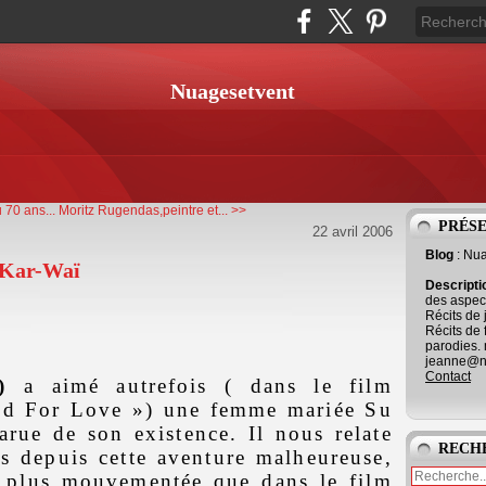
Nuagesetvent
 70 ans...
Moritz Rugendas,peintre et... >>
PRÉS
22 avril 2006
Blog
: Nu
 Kar-Waï
Descript
des aspect
Récits de 
Récits de 
parodies. 
jeanne@ne
Contact
)
a aimé autrefois ( dans le film
od For Love ») une femme mariée Su
arue de son existence. Il nous relate
RECH
s depuis cette aventure malheureuse,
st plus mouvementée que dans le film