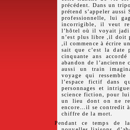
précédent. Dans un tripo
prétend s’appeler aussi 
professionnelle, lui g
incorrigible, il veut 
l’hôtel où il voyait ja
n’est plus libre ,il doi
,il commence à écrire un
sait que c’est la date
cinquante ans accord
abandon de l’ancienne c
aussi un train imagi
voyage qui ressemble 
l’espace fictif dans q
personnages et intrigu
science fiction, pour lui
un lieu dont on ne rev
encore…il se contredit à 
chiffre de la mort.
Pendant ce temps de l
nouvelles liaisons, d’a