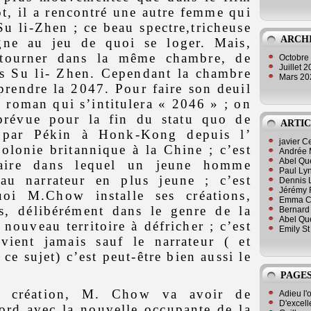
t, il a rencontré une autre femme qui
Su li-Zhen ; ce beau spectre,tricheuse
ARCH
agne au jeu de quoi se loger. Mais,
retourner dans la même chambre, de
Octobre
Juillet 
dis Su li- Zhen. Cependant la chambre
Mars 2
t prendre la 2047. Pour faire son deuil
 roman qui s’intitulera « 2046 » ; on
 prévue pour la fin du statu quo de
ARTIC
é par Pékin à Honk-Kong depuis l’
javier 
olonie britannique à la Chine ; c’est
Andrée 
Abel Qu
naire dans lequel un jeune homme
Paul Lyn
au narrateur en plus jeune ; c’est
Dennis 
Jérémy 
uoi M.Chow installe ses créations,
Emma Cli
es, délibérément dans le genre de la
Bernard 
Abel Que
 nouveau territoire à défricher ; c’est
Emily St
ient jamais sauf le narrateur ( et
ce sujet) c’est peut-être bien aussi le
PAGES
a création, M. Chow va avoir de
Adieu l'
D'excell
bord avec la nouvelle occupante de la