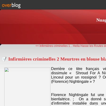
Nuag
<< Infirmières criminelles 1...
Hella Hasse les Routes de
Infirmières criminelles 2 Meurtres en blouse b
Derrière ce titre français vé
dissimule « Shroud For A Nigh
Linceul pour un rossignol ? 
(Florence) Nightingale » ?
Florence Nightingale fut une i
bienfaitrice. ; On a donné
d'infirmière installée dans u