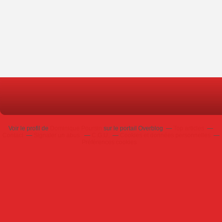
Voir le profil de
Dominique Poursin
sur le portail Overblog
Top articles
Contact
Signaler un abus
C.G.U.
Cookies et données personnelles
Préférences cookies