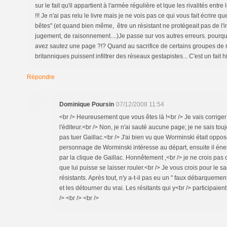
sur le fait qu'il appartient à l'armée régulière et lque les rivalités entre
!!! Je n'ai pas relu le livre mais je ne vois pas ce qui vous fait écrire q
bêtes" (et quand bien même, être un résistant ne protégeait pas de l'in
jugement, de raisonnement....)Je passe sur vos autres erreurs. pourqu
avez sautez une page ?!? Quand au sacrifice de certains groupes de r
britanniques puissent infiltrer des réseaux gestapistes... C'est un fait h
Répondre
Dominique Poursin
07/12/2008 11:54
<br /> Heureusement que vous êtes là !<br /> Je vais corriger
l'éditeur.<br /> Non, je n'ai sauté aucune page; je ne sais touj
pas tuer Gaillac.<br /> J'ai bien vu que Worminski était oppo
personnage de Worminski intéresse au départ, ensuite il énerve
par la clique de Gaillac. Honnêtement ,<br /> je ne crois pas
que lui puisse se laisser rouler.<br /> Je vous crois pour le s
résistants. Après tout, n'y a-t-il pas eu un " faux débarqueme
et les détourner du vrai. Les résitants qui y<br /> participaient
/> <br /> <br />