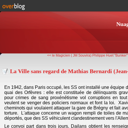
Nuag
<< le Magicien ( JM Souvira)
Philippe Huet "Bunker"
La Ville sans regard de Mathias Bernardi (Jean
En 1942, dans Paris occupé, les SS ont installé une équipe 
quai des Orfèvres : elle est constituée de délinquants gr
pour crimes de sang proxénétisme vol corruptions en tou
veulent se venger des policiers normaux et font la loi. Xavi
cheminots qui voulaient attaquer la gare de Brégny et fait a
torture. L'attaque concerne un wagon rempli de toiles de maî
déportés, que des SS véhiculent clandestinement vers l'All
Le convoi part dans trois jours. Dailans obtient les rense