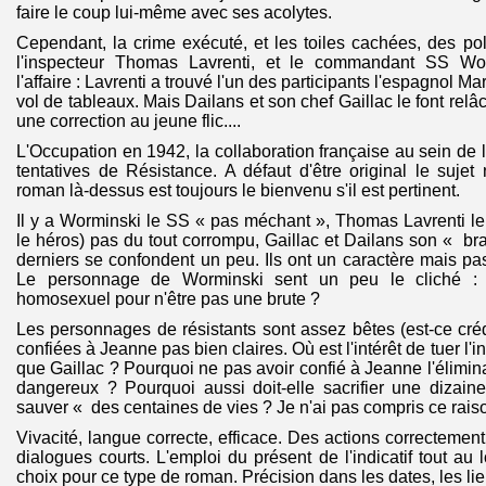
faire le coup lui-même avec ses acolytes.
Cependant, la crime exécuté, et les toiles cachées, des pol
l'inspecteur Thomas Lavrenti, et le commandant SS Wo
l'affaire : Lavrenti a trouvé l'un des participants l'espagnol M
vol de tableaux. Mais Dailans et son chef Gaillac le font relâ
une correction au jeune flic....
L'Occupation en 1942, la collaboration française au sein de l
tentatives de Résistance. A défaut d'être original le sujet
roman là-dessus est toujours le bienvenu s'il est pertinent.
Il y a Worminski le SS « pas méchant », Thomas Lavrenti le 
le héros) pas du tout corrompu, Gaillac et Dailans son « bra
derniers se confondent un peu. Ils ont un caractère mais pa
Le personnage de Worminski sent un peu le cliché : F
homosexuel pour n'être pas une brute ?
Les personnages de résistants sont assez bêtes (est-ce crédi
confiées à Jeanne pas bien claires. Où est l'intérêt de tuer l'i
que Gaillac ? Pourquoi ne pas avoir confié à Jeanne l'élimin
dangereux ? Pourquoi aussi doit-elle sacrifier une dizain
sauver « des centaines de vies ? Je n'ai pas compris ce rais
Vivacité, langue correcte, efficace. Des actions correctemen
dialogues courts. L'emploi du présent de l'indicatif tout au 
choix pour ce type de roman. Précision dans les dates, les lie