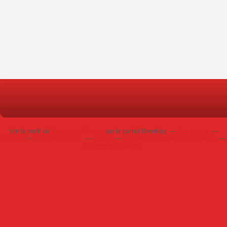
Voir le profil de
Dominique Poursin
sur le portail Overblog
Top articles
Contact
Signaler un abus
C.G.U.
Cookies et données personnelles
Préférences cookies