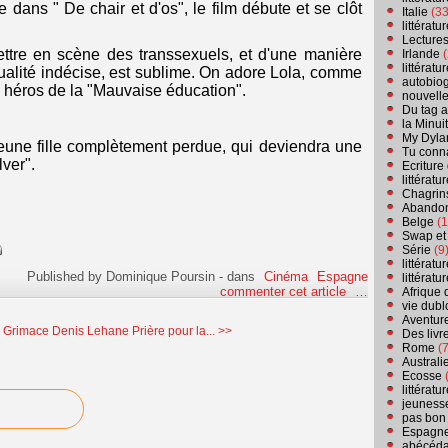
dans " De chair et d'os", le film débute et se clôt
Italie
(33
littérat
Lecture
ttre en scène des transsexuels, et d'une manière
Irlande
(
littérat
ualité indécise, est sublime. On adore Lola, comme
autobio
e héros de la "Mauvaise éducation".
nouvell
Du tag a
la Minui
My Dyla
jeune fille complètement perdue, qui deviendra une
Tu conn
ver".
Ecriture
littérat
Chagrins
Abandon
Belge
(1
Swap et
Série
(9
littérat
Published by Dominique Poursin
-
dans
Cinéma
Espagne
littérat
commenter cet article
…
Afrique 
vie dubl
Aventure
a Grimace
Denis Lehane Prière pour la... >>
Des livr
Rome
(7
Australi
Ecosse
(
littérat
jeuness
pas bon
Espagn
abécéda