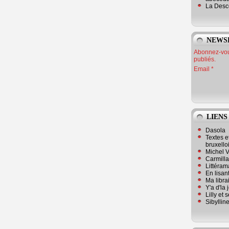
La Desc
NEWS
Abonnez-vous
publiés.
Email
LIENS
Dasola
Textes e
bruxello
Michel V
Carmill
Littérama
En lisan
Ma librai
Y'a d'la
Lilly et 
Sibyllin