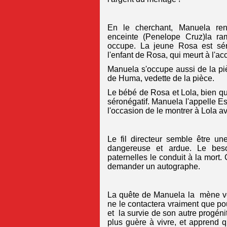
En le cherchant, Manuela ren
enceinte (Penelope Cruz)la ram
occupe. La jeune Rosa est séro
l'enfant de Rosa, qui meurt à l'a
Manuela s'occupe aussi de la pi
de Huma, vedette de la pièce.
Le bébé de Rosa et Lola, bien qu
séronégatif. Manuela l'appelle Es
l'occasion de le montrer à Lola a
Le fil directeur semble être un
dangereuse et ardue. Le beso
paternelles le conduit à la mort. C
demander un autographe.
La quête de Manuela la mène ver
ne le contactera vraiment que pou
et la survie de son autre progéni
plus guère à vivre, et apprend