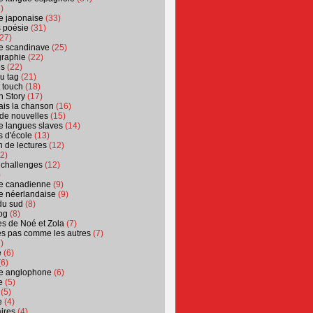
)
ure japonaise
(33)
s poésie
(31)
27)
ure scandinave
(25)
graphie
(22)
es
(22)
u tag
(21)
t touch
(18)
n Story
(17)
ais la chanson
(16)
 de nouvelles
(15)
ure langues slaves
(14)
 d'école
(13)
 de lectures
(12)
2)
 challenges
(12)
)
ure canadienne
(9)
ure néerlandaise
(9)
du sud
(8)
og
(8)
s de Noé et Zola
(7)
es pas comme les autres
(7)
)
e
(6)
6)
ure anglophone
(6)
e
(5)
(5)
e
(4)
ires
(4)