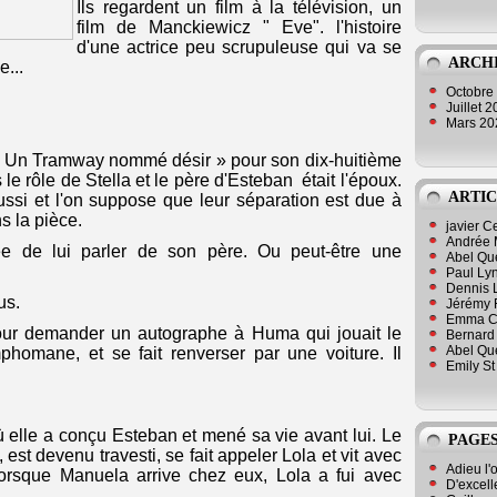
Ils regardent un film à la télévision, un
film de Manckiewicz " Eve". l'histoire
d'une actrice peu scrupuleuse qui va se
ARCH
e...
Octobre
Juillet 
Mars 2
Un Tramway nommé désir » pour son dix-huitième
 le rôle de Stella et le père d'Esteban était l'époux.
ARTIC
aussi et l'on suppose que leur séparation est due à
s la pièce.
javier 
Andrée 
de lui parler de son père. Ou peut-être une
Abel Qu
Paul Lyn
Dennis 
us.
Jérémy 
Emma Cli
 pour demander un autographe à Huma qui jouait le
Bernard 
Abel Que
homane, et se fait renverser par une voiture. Il
Emily St
ù elle a conçu Esteban et mené sa vie avant lui. Le
PAGES
est devenu travesti, se fait appeler Lola et vit avec
Adieu l'
Lorsque Manuela arrive chez eux, Lola a fui avec
D'excell