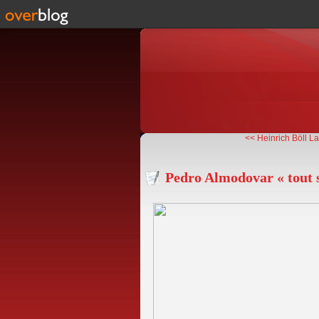
<< Heinrich Böll L
Pedro Almodovar « tout 