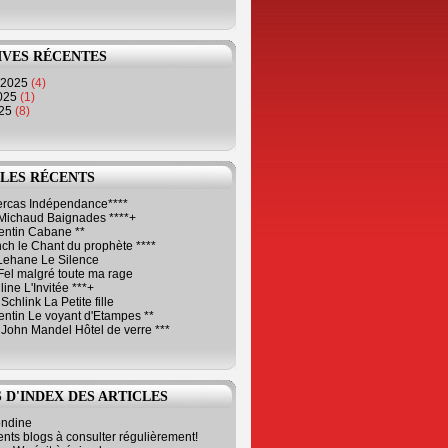
IVES RÉCENTES
 2025
(4)
2025
(1)
025
(8)
LES RÉCENTS
Cercas Indépendance****
Michaud Baignades ****+
entin Cabane **
ch le Chant du prophète ****
Lehane Le Silence
Fel malgré toute ma rage
ne L'Invitée ***+
Schlink La Petite fille
ntin Le voyant d'Etampes **
 John Mandel Hôtel de verre ***
 D'INDEX DES ARTICLES
ondine
ents blogs à consulter régulièrement!