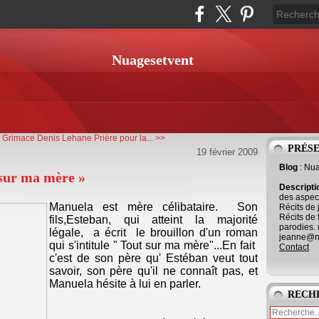
Nuagesetvent
a Grimace
Denis Lehane Prière pour la... >>
PRÉS
19 février 2009
Blog
: Nu
sur ma mère »
Descript
des aspect
Manuela est mère célibataire. Son
Récits de 
Récits de 
fils,Esteban, qui atteint la majorité
parodies. 
légale, a écrit le brouillon d'un roman
jeanne@ne
qui s'intitule " Tout sur ma mère"...En fait
Contact
c'est de son père qu' Estéban veut tout
savoir, son père qu'il ne connaît pas, et
Manuela hésite à lui en parler.
RECH