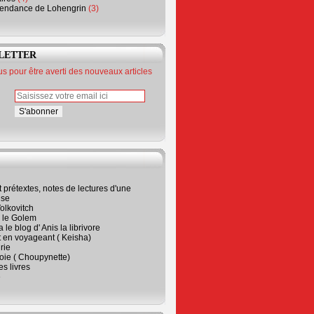
endance de Lohengrin
(3)
LETTER
 pour être averti des nouveaux articles
t prétextes, notes de lectures d'une
ise
olkovitch
a le Golem
 le blog d' Anis la librivore
t en voyageant ( Keisha)
rie
 joie ( Choupynette)
ses livres
e