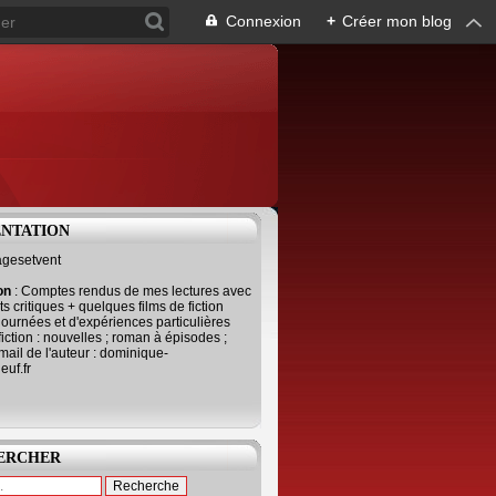
Connexion
+
Créer mon blog
ENTATION
agesetvent
ion
: Comptes rendus de mes lectures avec
s critiques + quelques films de fiction
journées et d'expériences particulières
fiction : nouvelles ; roman à épisodes ;
mail de l'auteur : dominique-
uf.fr
ERCHER