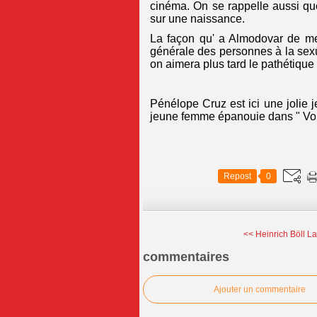
cinéma. On se rappelle aussi que 
sur une naissance.
La façon qu' a Almodovar de me
générale des personnes à la sex
on aimera plus tard le pathétiqu
Pénélope Cruz est ici une jolie 
jeune femme épanouie dans " Vol
Repost
0
<< Heinrich Böll L
commentaires
Ajouter un commentaire