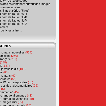
e W. récit à épisodes
s articles contenant surtout des images
s autres articles
 films et séries ( titres)
u nom de l'auteur A-D
u nom de l'auteur E-K
u nom de l'auteur L-P
u nom de l'auteur Q-Z
emment
 de livres à lire …
GORIES
s romans, nouvelles
(524)
policiers
(250)
français
(211)
(188)
is
(137)
 je vous le dis
(101)
re
(85)
s romans
(67)
parodies
(56)
e W, récit à épisodes
(55)
 essais et documentaires
(55)
e
(51)
 commenté"
(45)
ure langue allemande
(43)
t journal de vacances
(40)
t images d'ici
(35)
ure langue espagnole
(34)