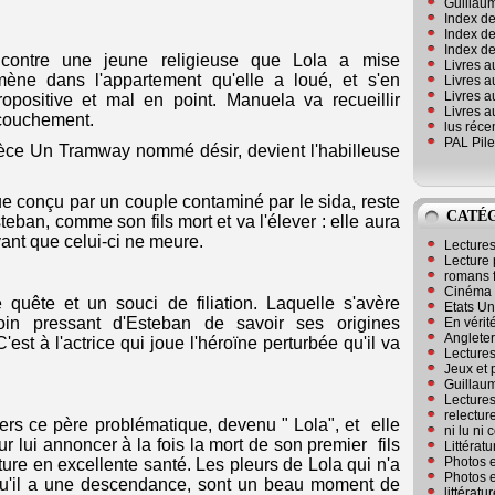
Guillaum
Index de
Index de
Index des
contre une jeune religieuse que Lola a mise
Livres a
ène dans l'appartement qu'elle a loué, et s'en
Livres a
Livres a
positive et mal en point. Manuela va recueillir
Livres a
ccouchement.
lus réc
PAL Pile
èce Un Tramway nommé désir, devient l'habilleuse
e conçu par un couple contaminé par le sida, reste
CATÉ
teban, comme son fils mort et va l'élever : elle aura
vant que celui-ci ne meure.
Lecture
Lecture 
romans 
Cinéma
e quête et un souci de filiation. Laquelle s'avère
Etats Un
in pressant d'Esteban de savoir ses origines
En vérité
Angleter
'est à l'actrice qui joue l'héroïne perturbée qu'il va
Lecture
Jeux et 
Guillaum
Lectures
relectur
s ce père problématique, devenu " Lola", et elle
ni lu ni
r lui annoncer à la fois la mort de son premier fils
Littérat
Photos e
ture en excellente santé. Les pleurs de Lola qui n'a
Photos e
 qu'il a une descendance, sont un beau moment de
littérat