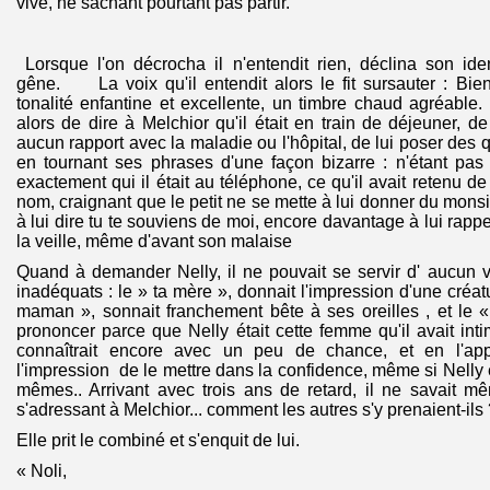
vive, ne sachant pourtant pas partir.
Lorsque l'on décrocha il n'entendit rien, déclina son i
gêne. La voix qu'il entendit alors le fit sursauter : Bie
tonalité enfantine et excellente, un timbre chaud agréabl
alors de dire à Melchior qu'il était en train de déjeuner, de 
aucun rapport avec la maladie ou l'hôpital, de lui poser des q
en tournant ses phrases d'une façon bizarre : n'étant pas 
exactement qui il était au téléphone, ce qu'il avait retenu de l
nom, craignant que le petit ne se mette à lui donner du mons
à lui dire tu te souviens de moi, encore davantage à lui rappel
la veille, même d'avant son malaise
Quand à demander Nelly, il ne pouvait se servir d' aucun 
inadéquats : le » ta mère », donnait l'impression d'une créatu
maman », sonnait franchement bête à ses oreilles , et le « N
prononcer parce que Nelly était cette femme qu'il avait int
connaîtrait encore avec un peu de chance, et en l'app
l'impression de le mettre dans la confidence, même si Nelly e
mêmes.. Arrivant avec trois ans de retard, il ne savait
s'adressant à Melchior... comment les autres s'y prenaient-ils
Elle prit le combiné et s'enquit de lui.
« Noli,