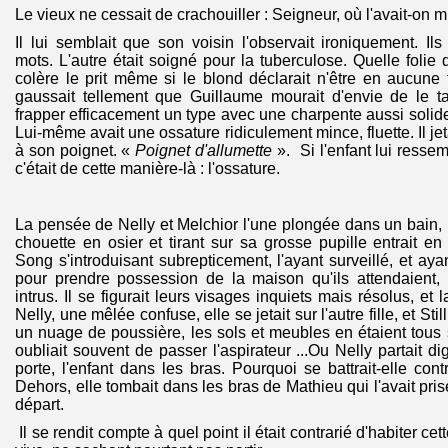
Le vieux ne cessait de crachouiller : Seigneur, où l'avait-on m
Il lui semblait que son voisin l'observait ironiquement. I
mots. L'autre était soigné pour la tuberculose. Quelle folie de
colère le prit même si le blond déclarait n'être en aucune 
gaussait tellement que Guillaume mourait d'envie de le ta
frapper efficacement un type avec une charpente aussi solide
Lui-même avait une ossature ridiculement mince, fluette. Il jet
à son poignet. «
Poignet d'allumette
». Si l'enfant lui resse
c'était de cette manière-là : l'ossature.
La pensée de Nelly et Melchior l'une plongée dans un bain, l
chouette en osier et tirant sur sa grosse pupille entrait en
Song s'introduisant subrepticement, l'ayant surveillé, et aya
pour prendre possession de la maison qu'ils attendaient,
intrus. Il se figurait leurs visages inquiets mais résolus, et 
Nelly, une mêlée confuse, elle se jetait sur l'autre fille, et St
un nuage de poussière, les sols et meubles en étaient tou
oubliait souvent de passer l'aspirateur ...Ou Nelly partait 
porte, l'enfant dans les bras. Pourquoi se battrait-elle cont
Dehors, elle tombait dans les bras de Mathieu qui l'avait pris
départ.
Il se rendit compte à quel point il était contrarié d'habiter cet