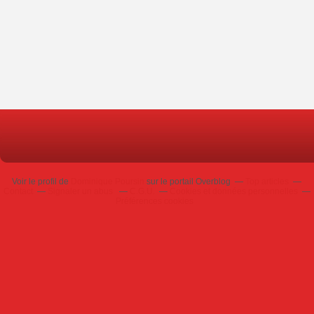
Voir le profil de
Dominique Poursin
sur le portail Overblog
Top articles
Contact
Signaler un abus
C.G.U.
Cookies et données personnelles
Préférences cookies