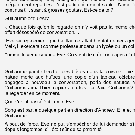
inégalement réparties, c'est particulièrement subtil. J'aime l
continua t'il, suant à grosses gouttes. Est-ce de toi?
Guillaume acquiesça.
-. Chaque fois qu'on le regarde on n'y voit pas la même c
effort désespéré de conversation....
Eve sut également que Guillaume allait bientôt déménager 
Melk, il exercerait comme professeur dans un lycée ou un col
omme tu veux, soupira Eve. On vient de créer un capes d'art
C
Guillaume partit chercher des bières dans la cuisine, Eve l
nature morte aux huîtres, une copie d'un tableau célèbre 
engagea à nouveau la conversation, parla des natures 
Guillaume aimait bien copier autrefois. La Raie. Guillaume? 
la regarder en ce moment.
Que s'est-il passé ? dit enfin Eve.
Song est partie quelque part en direction d'Andrew. Elle et moi
Guillaume.
A bout de force, Eve ne put s'empêcher de lui demander s'il
depuis longtemps, s'il était sûr de sa paternité.