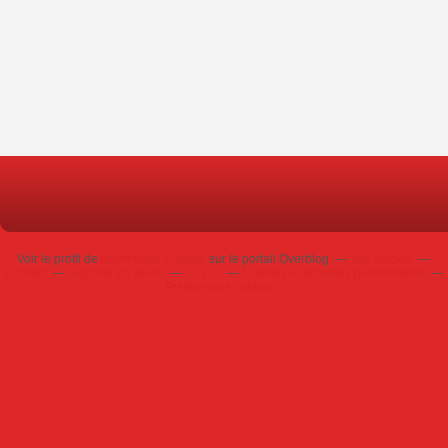
Voir le profil de
Dominique Poursin
sur le portail Overblog
Top articles
Contact
Signaler un abus
C.G.U.
Cookies et données personnelles
Préférences cookies