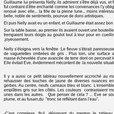
Guillaume lui présenta Nelly, ils admirent s'être déjà vus, et 
fut contraint d'être enchanté comme les convenances l'y obli
renoué avec elle... la fille de la pleine lune... moins intéres
belle, noble de sentiments, pourvue de dons artistiques.
Et puis Nelly avait eu un enfant, et Guillaume était assez bon 
Sur la table basse, au premier ils avaient ouvert une bouteille d
trempaient leurs doigts au goulot tout à tour pour en cueilli
.joyeusement.
Nelly s'éloigna vers la fenêtre :Le fleuve s'étirait paresse
de vaguelettes ombrées de gris . Plus loin, une surface ar
masse échevelée d'une avancée de terre dont on percevait le
Elle évitait Eve, évidemment mécontent de .la nouvelle situat
Il y a aussi ce petit tableau nouvellement accroché au m
rehausser des touches de jaune de diverses nuances en é
gerbes. Au centre, neufs carreaux bleu et blanc. L'ensemble 
emplâtres gris sur les côtés. Les couleurs contrastaient mord
unes dans les autres. Que penser de cela ? ... Eve se sou
plume, et au fusain,du "tronc se reflétant dans l'eau".
-C'est complexe, fit-il, désignant du menton le tableau