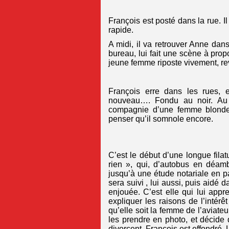
François est posté dans la rue. I
rapide.
A midi, il va retrouver Anne da
bureau, lui fait une scène à prop
jeune femme riposte vivement, r
François erre dans les rues, e
nouveau…. Fondu au noir. Au ré
compagnie d’une femme blonde. 
penser qu’il somnole encore.
C’est le début d’une longue fila
rien », qui, d’autobus en déamb
jusqu’à une étude notariale en p
sera suivi , lui aussi, puis aidé
enjouée. C’est elle qui lui appren
expliquer les raisons de l’intérê
qu’elle soit la femme de l’aviateu
les prendre en photo, et décide q
divorcent. François est effondré.