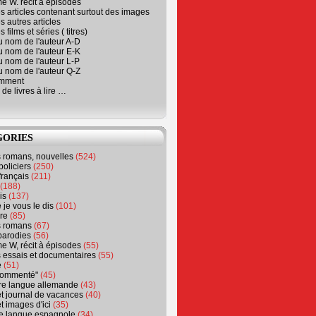
e W. récit à épisodes
s articles contenant surtout des images
s autres articles
 films et séries ( titres)
u nom de l'auteur A-D
u nom de l'auteur E-K
u nom de l'auteur L-P
u nom de l'auteur Q-Z
emment
 de livres à lire …
GORIES
s romans, nouvelles
(524)
policiers
(250)
français
(211)
(188)
is
(137)
 je vous le dis
(101)
re
(85)
s romans
(67)
parodies
(56)
e W, récit à épisodes
(55)
 essais et documentaires
(55)
e
(51)
 commenté"
(45)
ure langue allemande
(43)
t journal de vacances
(40)
t images d'ici
(35)
ure langue espagnole
(34)