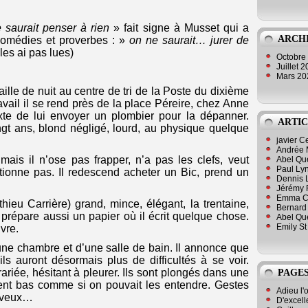
 saurait penser à rien
» fait signe à Musset qui a
ARCH
 comédies et proverbes : »
on ne saurait… jurer de
les ai pas lues)
Octobre
Juillet 
Mars 2
aille de nuit au centre de tri de la Poste du dixième
vail il se rend près de la place Péreire, chez Anne
xte de lui envoyer un plombier pour la dépanner.
ARTIC
ngt ans, blond négligé, lourd, au physique quelque
javier 
Andrée 
is il n’ose pas frapper, n’a pas les clefs, veut
Abel Qu
Paul Lyn
ctionne pas. Il redescend acheter un Bic, prend un
Dennis 
Jérémy 
Emma Cli
hieu Carrière) grand, mince, élégant, la trentaine,
Bernard 
prépare aussi un papier où il écrit quelque chose.
Abel Que
Emily St
uvre.
une chambre et d’une salle de bain. Il annonce que
ls auront désormais plus de difficultés à se voir.
riée, hésitant à pleurer. Ils sont plongés dans une
PAGES
ent bas comme si on pouvait les entendre. Gestes
Adieu l'
erveux…
D'excell