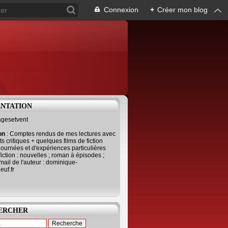
Connexion
+
Créer mon blog
ENTATION
agesetvent
ion
: Comptes rendus de mes lectures avec
s critiques + quelques films de fiction
journées et d'expériences particulières
fiction : nouvelles ; roman à épisodes ;
mail de l'auteur : dominique-
uf.fr
ERCHER