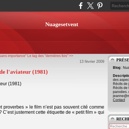
Nuagesetvent
 sans importance"
Le tag des "dernières fois" >>
PRÉS
13 février 2009
Blog
: Nu
 l'aviateur (1981)
Descript
des aspect
eur (1981)
Récits de 
Récits de 
parodies. 
jeanne@ne
Contact
t proverbes » le film n’est pas souvent cité comme
’est justement cette étiquette de « petit film » qui
RECH