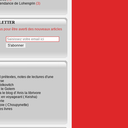
endance de Lohengrin
(3)
LETTER
 pour être averti des nouveaux articles
t prétextes, notes de lectures d'une
ise
olkovitch
a le Golem
 le blog d' Anis la librivore
t en voyageant ( Keisha)
rie
 joie ( Choupynette)
ses livres
e