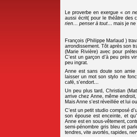
Le proverbe en exergue «
on ne
aussi écrit( pour le théâtre des
rien… penser à tout
… mais je ne 
François (Philippe Marlaud ) trav
arrondissement. Tôt après son tra
(Marie Rivière) avec pour préte
C’est un garçon d’à peu près vi
peu ingrat.
Anne est sans doute son amie ma
laisser un mot son stylo ne fon
café, s’endort…
Un peu plus tard, Christian (Matt
arrive chez Anne, même endroit, 
Mais Anne s’est réveillée et lui o
C’est un petit studio composé d’
son épouse est enceinte, et qu’i
Anne est en sous-vêtement, contra
semi-pénombre gris bleu et parl
tendres, vite avortés, rapides, n