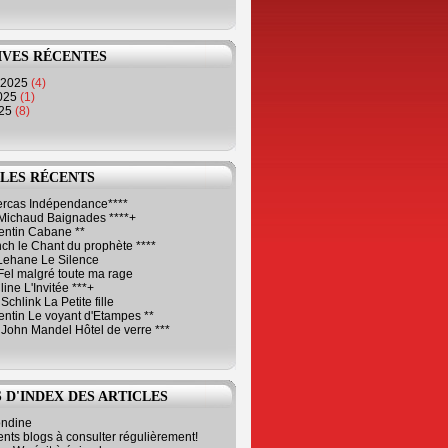
IVES RÉCENTES
 2025
(4)
2025
(1)
025
(8)
LES RÉCENTS
Cercas Indépendance****
Michaud Baignades ****+
entin Cabane **
ch le Chant du prophète ****
Lehane Le Silence
Fel malgré toute ma rage
ne L'Invitée ***+
Schlink La Petite fille
ntin Le voyant d'Etampes **
 John Mandel Hôtel de verre ***
 D'INDEX DES ARTICLES
ondine
ents blogs à consulter régulièrement!