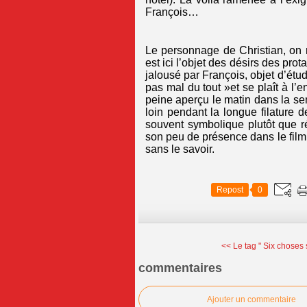
François…
Le personnage de Christian, on n
est ici l’objet des désirs des pro
jalousé par François, objet d’étu
pas mal du tout »et se plaît à l’
peine aperçu le matin dans la s
loin pendant la longue filature
souvent symbolique plutôt que réa
son peu de présence dans le film
sans le savoir.
Repost
0
<< Le tag " Six choses
commentaires
Ajouter un commentaire