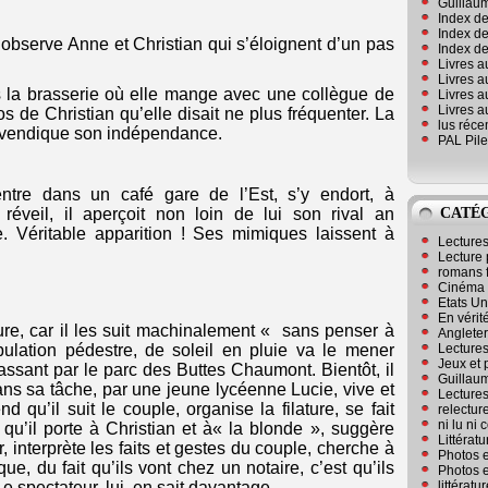
Guillaum
Index de
Index de
l observe Anne et Christian qui s’éloignent d’un pas
Index des
Livres a
Livres a
ns la brasserie où elle mange avec une collègue de
Livres a
Livres a
os de Christian qu’elle disait ne plus fréquenter. La
lus réc
evendique son indépendance.
PAL Pile
ntre dans un café gare de l’Est, s’y endort, à
CATÉ
veil, il aperçoit non loin de lui son rival an
Véritable apparition ! Ses mimiques laissent à
Lecture
Lecture 
romans 
Cinéma
Etats Un
En vérité
ture, car il les suit machinalement « sans penser à
Angleter
Lecture
ulation pédestre, de soleil en pluie va le mener
Jeux et 
assant par le parc des Buttes Chaumont. Bientôt, il
Guillaum
 dans sa tâche, par une jeune lycéenne Lucie, vive et
Lectures
d qu’il suit le couple, organise la filature, se fait
relectur
ni lu ni
t qu’il porte à Christian et à« la blonde », suggère
Littérat
r, interprète les faits et gestes du couple, cherche à
Photos e
ue, du fait qu’ils vont chez un notaire, c’est qu’ils
Photos e
littérat
 Le spectateur, lui, en sait davantage…