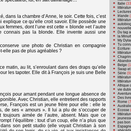
Italie
(33
littérat
Lecture
Irlande
(
, dans la chambre d’Anne, le soir. Cette fois, c’est
littérat
i explique ce qu’elle croit savoir. Elle possède une
autobio
x femmes, dont l’une est cette « blonde »et l’autre
nouvell
 connais pas la blonde. Elle invente aussi une
Du tag a
la Minui
My Dyla
Tu conn
conserve une photo de Christian en compagnie
Ecriture
t-elle pas de plus agréables ?
littérat
Chagrins
Abandon
Belge
(1
 matin, au lit, s’enroulant dans des draps qu’elle
Swap et
our les tapoter. Elle dit à François je suis une Belle
Série
(9
littérat
littérat
Afrique 
vie dubl
Aventure
nçois pour amant pendant une longue absence de
Des livr
sponible. Avec Christian, elle entretient des rapports
Rome
(7
rse, François est un jeune frère pour elle : elle le
Australi
, de ses « amours ». Il lui a plu de s’occuper de
Ecosse
(
littérat
nt toujours aimée de l’autre, absent. Mais que ce
jeuness
rompt l’équilibre : tout d’un coup, elle n’a plus que
pas bon
it dans son petit studio (elle voyait Christian à son
Espagn
abécéda
üité de son logis, de sa vie, et aux insistances de