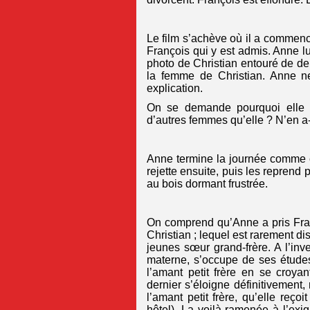
Le film s’achève où il a commencé
François qui y est admis. Anne lu
photo de Christian entouré de deu
la femme de Christian. Anne ne
explication.
On se demande pourquoi elle 
d’autres femmes qu’elle ? N’en a-
Anne termine la journée comme ce
rejette ensuite, puis les reprend p
au bois dormant frustrée.
On comprend qu’Anne a pris Fra
Christian ; lequel est rarement di
jeunes sœur grand-frère. A l’inve
materne, s’occupe de ses études
l’amant petit frère en se croya
dernier s’éloigne définitivement, 
l’amant petit frère, qu’elle reço
hôtel). La voilà ramenée à l’exig