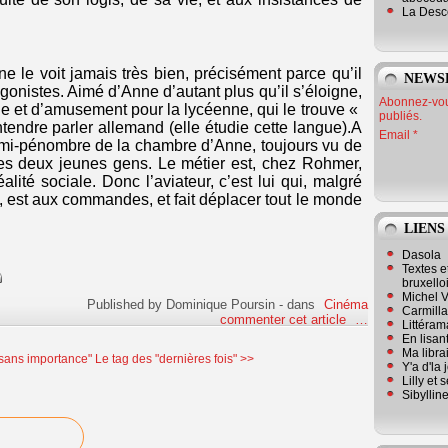
La Desc
e le voit jamais très bien, précisément parce qu’il
NEWS
tagonistes. Aimé d’Anne d’autant plus qu’il s’éloigne,
Abonnez-vous
de et d’amusement pour la lycéenne, qui le trouve «
publiés.
entendre parler allemand (elle étudie cette langue).A
Email
emi-pénombre de la chambre d’Anne, toujours vu de
 des deux jeunes gens. Le métier est, chez Rohmer,
lité sociale. Donc l’aviateur, c’est lui qui, malgré
, est aux commandes, et fait déplacer tout le monde
LIENS
Dasola
Textes e
bruxello
Michel V
Published by Dominique Poursin
-
dans
Cinéma
Carmill
commenter cet article
…
Littérama
En lisan
Ma librai
 sans importance"
Le tag des "dernières fois" >>
Y'a d'la
Lilly et 
Sibyllin