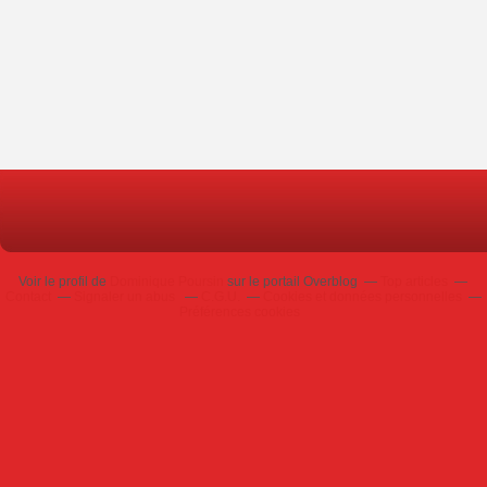
Voir le profil de
Dominique Poursin
sur le portail Overblog
Top articles
Contact
Signaler un abus
C.G.U.
Cookies et données personnelles
Préférences cookies