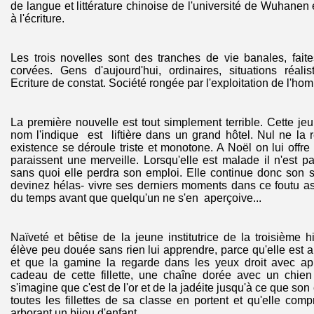
de langue et littérature chinoise de l'université de Wuhanen
à l'écriture.
Les trois novelles sont des tranches de vie banales, fait
corvées. Gens d'aujourd'hui, ordinaires, situations réali
Ecriture de constat. Société rongée par l'exploitation de l'h
La première nouvelle est tout simplement terrible. Cette 
nom l'indique est liftière dans un grand hôtel. Nul ne la
existence se déroule triste et monotone. A Noël on lui offre
paraissent une merveille. Lorsqu'elle est malade il n'est pa
sans quoi elle perdra son emploi. Elle continue donc son s
devinez hélas- vivre ses derniers moments dans ce foutu as
du temps avant que quelqu'un ne s'en aperçoive...
Naïveté et bêtise de la jeune institutrice de la troisième h
élève peu douée sans rien lui apprendre, parce qu'elle est
et que la gamine la regarde dans les yeux droit avec ap
cadeau de cette fillette, une chaîne dorée avec un chien 
s'imagine que c'est de l'or et de la jadéite jusqu'à ce que son
toutes les fillettes de sa classe en portent et qu'elle com
arborant un bijou d'enfant...