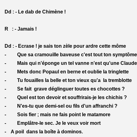
Dd : - Le dab de Chimène !
R : - Jamais !
Dd : - Ecrase ! je sais ton zèle pour ardre cette môme
- Que sa cramouille baveuse c'est tout ton symptôme
- Mais qui n'éponge un tel vanne n'est qu'une Claudet
- Mets donc Popaul en berne et oublie la tringlette
- Tu fouailles la belle et ton vieux qu'a la tremblotte
- Se fait grave déglinguer toutes es chocottes ?
- Quel est ton devoir et souffrirais-je les chichis ?
- N'es-tu que demi-sel ou fils d'un affranchi ?
- Sois fier ; mais ne fais point le matamore
- Emplâtre-le sec. Je le veux voir mort
- A poil dans la boîte à dominos.