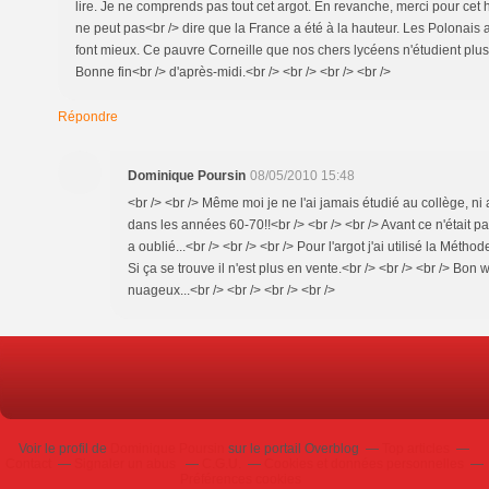
lire. Je ne comprends pas tout cet argot. En revanche, merci pour ce
ne peut pas<br /> dire que la France a été à la hauteur. Les Polonais
font mieux. Ce pauvre Corneille que nos chers lycéens n'étudient plus o
Bonne fin<br /> d'après-midi.<br /> <br /> <br /> <br />
Répondre
Dominique Poursin
08/05/2010 15:48
<br /> <br /> Même moi je ne l'ai jamais étudié au collège, ni au
dans les années 60-70!!<br /> <br /> <br /> Avant ce n'était
a oublié...<br /> <br /> <br /> Pour l'argot j'ai utilisé la Méthod
Si ça se trouve il n'est plus en vente.<br /> <br /> <br /> B
nuageux...<br /> <br /> <br /> <br />
Voir le profil de
Dominique Poursin
sur le portail Overblog
Top articles
Contact
Signaler un abus
C.G.U.
Cookies et données personnelles
Préférences cookies