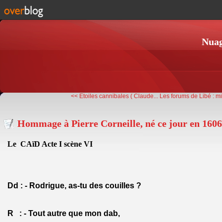
Nuag
<< Etoiles cannibales ( Claude...
Les forums de Libé : mi
Hommage à Pierre Corneille, né ce jour en 1606
Le CAïD Acte I scène VI
Dd : - Rodrigue, as-tu des couilles ?
R : - Tout autre que mon dab,