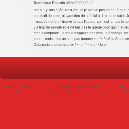
Dominique Poursin
05/04/2009 18:43
<br /> J'y suis allée, c'est vrai, et je n'en ai pas manqué bea
pas écrit de billet, n'ayant rien de spécial à dire sur le sujet
livres. Je ne<br /> trouve jamais l'auteur, ce n'est jamais le b
y a trop de monde et je ne fais pas la queue pour qu'un auteu
mon exemplaire. Je<br /> n'appelle pas cela un échange.<br /
photos mais elles ne sont pas bonnes.<br /> Bref, le Salon ce 
Cela reste une sortie...<br /> <br /> <br /> <br />
Voir le profil de
Dominique Poursin
sur le portail Overblog
Top articles
Contact
Signaler un abus
C.G.U.
Cookies et données personnelles
Préférences cookies