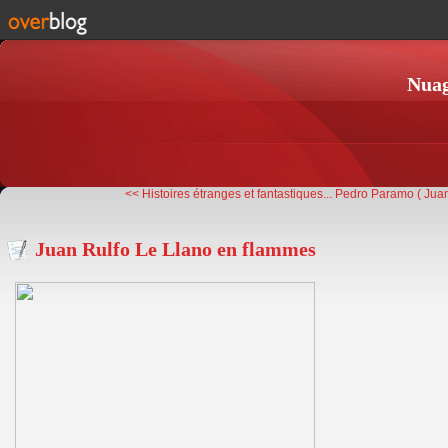
Nuag
<< Histoires étranges et fantastiques...
Pedro Paramo ( Juan
Juan Rulfo Le Llano en flammes