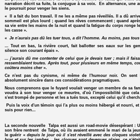
narration décrit sa fuite, la conjugue à sa voix. En alternance, une au
le poursuit pour venger les siens.
« Il a fait du bon travail. Il ne les a même pas réveillés. Il a dû arr
sommeil est plus lourd ; quand les rêves commencent ; quand après
sa vie entre les mains de la nuit et quand la fatigue du corps ronge le
les casse ».
«
Je n'aurais pas dû les tuer tous, a dit l'homme. Au moins, pas tous
... Tout en bas, la rivière court, fait ballotter ses eaux sur les ge
silence son courant épais ».
... j'aurais dû me contenter de celui que je devais tuer ; mais il fais
ressemblaient toutes. Après tout, pour plusieurs en même temps, co
coûtera moins cher
».
Ce n'est pas du cynisme, ni même de l'humour noir. On sent b
absolument sincère dans ces considérations pragmatiques.
Nous comprenons que le fuyard voulait venger un membre de sa fami
voudra à son tour venger ce meurtre, d'où l'impossibilité que cela
s'est trompé de personne et les a tués tous, excepté celui qu'il chercha
Puis la voix d'un témoin qui l'a plus ou moins hébergé et nourri, et 
suis pour rien...
La seconde nouvelle Talpa est aussi un road-movie désespérant : U
son frère rentrent de Talpa, où ils avaient emmené le mari de la jeune
le guérir «
depuis le jour où il s'est réveillé avec des cloques viole
bras et sur les jambes... les cloques sont devenues plaies, ce n'éta