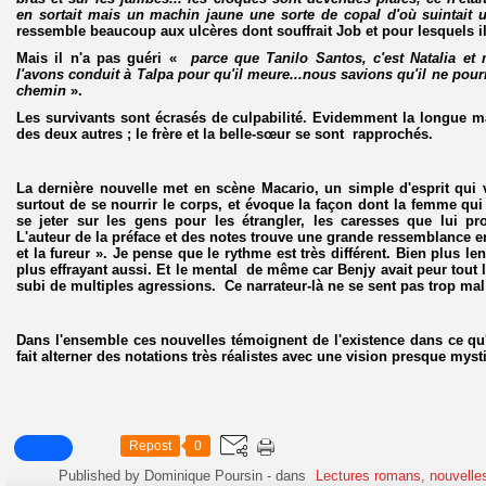
en sortait mais un machin jaune une sorte de copal d'où suintait 
ressemble beaucoup aux ulcères dont souffrait Job et pour lesquels i
Mais il n'a pas guéri «
parce que Tanilo Santos, c'est Natalia et
l'avons conduit à Talpa pour qu'il meure...nous savions qu'il ne pourr
chemin
».
Les survivants sont écrasés de culpabilité. Evidemment la longue mal
des deux autres ; le frère et la belle-sœur se sont rapprochés.
La dernière nouvelle met en scène Macario, un simple d'esprit qui v
surtout de se nourrir le corps, et évoque la façon dont la femme qu
se jeter sur les gens pour les étrangler, les caresses que lui pr
L'auteur de la préface et des notes trouve une grande ressemblance en
et la fureur ». Je pense que le rythme est très différent. Bien plus lent
plus effrayant aussi. Et le mental de même car Benjy avait peur tout
subi de multiples agressions. Ce narrateur-là ne se sent pas trop mal 
Dans l'ensemble ces nouvelles témoignent de l'existence dans ce qu'
fait alterner des notations très réalistes avec une vision presque myst
Repost
0
Published by Dominique Poursin
-
dans
Lectures romans, nouvelle