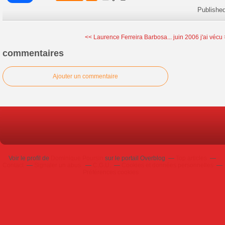
Publishe
<< Laurence Ferreira Barbosa...
juin 2006 j'ai vécu
commentaires
Ajouter un commentaire
Voir le profil de
Dominique Poursin
sur le portail Overblog
Top articles
Contact
Signaler un abus
C.G.U.
Cookies et données personnelles
Préférences cookies