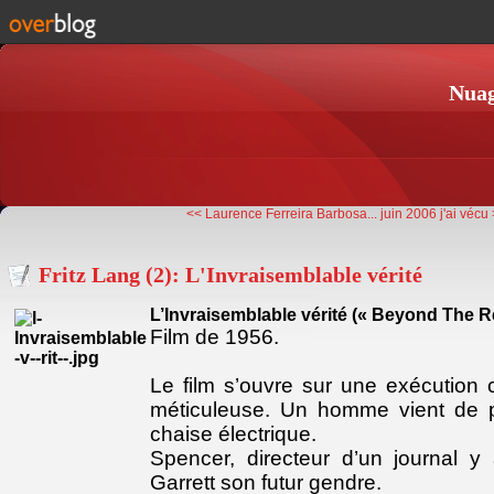
Nuag
<< Laurence Ferreira Barbosa...
juin 2006 j'ai vécu
Fritz Lang (2): L'Invraisemblable vérité
L’Invraisemblable vérité (« Beyond The 
Film de 1956.
Le film s’ouvre sur une exécution c
méticuleuse. Un homme vient de pe
chaise électrique.
Spencer, directeur d’un journal y
Garrett son futur gendre.