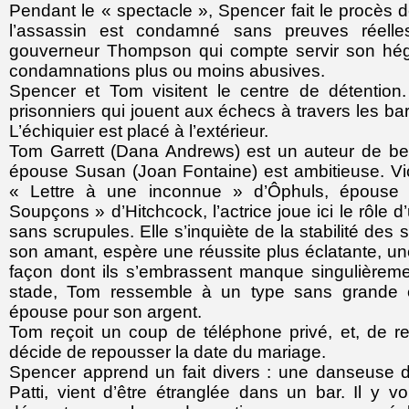
Pendant le « spectacle », Spencer fait le procès d
l’assassin est condamné sans preuves réelle
gouverneur Thompson qui compte servir son hég
condamnations plus ou moins abusives.
Spencer et Tom visitent le centre de détentio
prisonniers qui jouent aux échecs à travers les bar
L’échiquier est placé à l’extérieur.
Tom Garrett (Dana Andrews) est un auteur de best
épouse Susan (Joan Fontaine) est ambitieuse. Vi
« Lettre à une inconnue » d’Ôphuls, épouse
Soupçons » d’Hitchcock, l’actrice joue ici le rôle 
sans scrupules. Elle s’inquiète de la stabilité des
son amant, espère une réussite plus éclatante, une
façon dont ils s’embrassent manque singulièrem
stade, Tom ressemble à un type sans grande 
épouse pour son argent.
Tom reçoit un coup de téléphone privé, et, de ret
décide de repousser la date du mariage.
Spencer apprend un fait divers : une danseuse
Patti, vient d’être étranglée dans un bar. Il y v