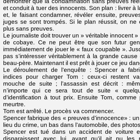
démontrer que la condamnation sans preuves rée
et conduit à tuer des innocents. Son plan : livrer à 
et, le faisant condamner, révéler ensuite, preuv
juges se sont trompés. Si le plan réussit, on n
plus sans preuves.
Le journaliste doit trouver un » véritable innocent »
de cobaye. Ce ne peut être que son futur ge
immédiatement de jouer le « faux coupable ». Jusqu’
pas s’intéresser véritablement à la grande cause 
beau-père. Maintenant il est prêt à jouer ce jeu da
Le déroulement de l’enquête : Spencer a fabri
indices pour charger Tom : ceux-ci restent va
mouche de suite ; l’assassin est décrit : mêm
n’importe qui ce sera tout de suite « quelq
d’identification à tout prix. Ensuite Tom, comme
meurtre.
Tom est arrêté. Le procès va commencer.
Spencer fabrique des « preuves d’innocence» : un b
lieu du crime, un bas dans l’automobile, des photos
Spencer est tué dans un accident de voiture 
disparaissent avec lui, avant qu’il ait pu les