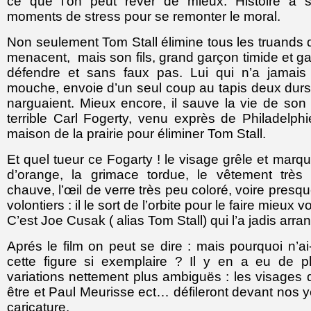
ce que l’on peut rêver de mieux. Histoire à 
moments de stress pour se remonter le moral.
Non seulement Tom Stall élimine tous les truands 
menacent, mais son fils, grand garçon timide et g
défendre et sans faux pas. Lui qui n’a jamais
mouche, envoie d’un seul coup au tapis deux durs 
narguaient. Mieux encore, il sauve la vie de son 
terrible Carl Fogerty, venu exprès de Philadelphi
maison de la prairie pour éliminer Tom Stall.
Et quel tueur ce Fogarty ! le visage grêle et ma
d’orange, la grimace tordue, le vêtement très 
chauve, l’œil de verre très peu coloré, voire presqu
volontiers : il le sort de l’orbite pour le faire mieux vo
C’est Joe Cusak ( alias Tom Stall) qui l’a jadis arran
Aprés le film on peut se dire : mais pourquoi n’ai
cette figure si exemplaire ? Il y en a eu de pl
variations nettement plus ambiguës : les visages 
être et Paul Meurisse ect… défileront devant nos ye
caricature.