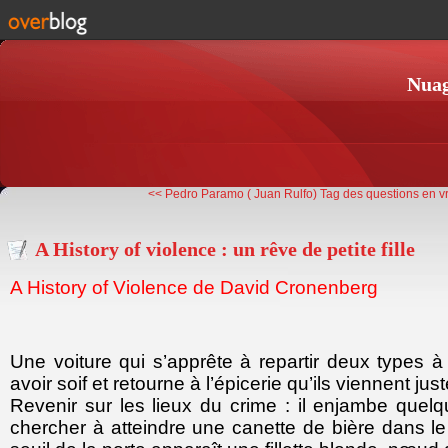
Nuag
<< Pedro Paramo ( Juan Rulfo)
Tag des questions en v
A History of violence : un rêve de petite fille
A History of Violence de David Cronenberg
Une voiture qui s’apprête à repartir deux types à 
avoir soif et retourne à l’épicerie qu’ils viennent just
Revenir sur les lieux du crime : il enjambe quel
chercher à atteindre une canette de bière dans le