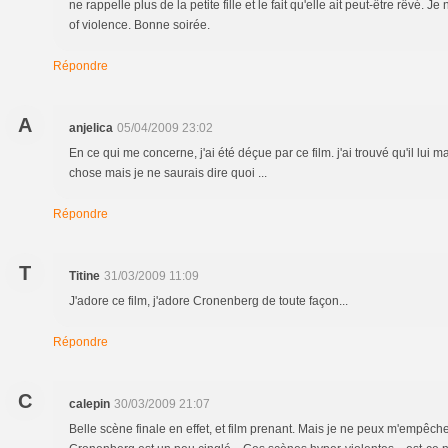
ne rappelle plus de la petite fille et le fait qu'elle ait peut-être rêvé. Je 
of violence. Bonne soirée.
Répondre
A
anjelica
05/04/2009 23:02
En ce qui me concerne, j'ai été déçue par ce film. j'ai trouvé qu'il lui 
chose mais je ne saurais dire quoi ...
Répondre
T
Titine
31/03/2009 11:09
J'adore ce film, j'adore Cronenberg de toute façon...
Répondre
C
calepin
30/03/2009 21:07
Belle scène finale en effet, et film prenant. Mais je ne peux m'empêc