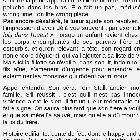
seuil de la porte apparaît une fillette blonde, nœu
peluche dans les bras.
Elle fait un pas, médusée
wrong time , on the wrong place...
Pas encore désaltéré, le tueur ajuste son revolver.
l’impression d’avoir déjà vue souvent , par exemp
fois dans l’ouest »
lorsqu’un enfant revient chez 
les corps ensanglantés de ses parents frère e
estourbis, et qu’en relevant la tête, son regard cr
non encore déguerpi, qui va l’ajouter à sa liste de v
Mais ici la fillette se réveille, dans son lit, indemne,
fils aîné, s’amènent d’urgence pour entendre l
exterminer les monstres qui rôdent parmi nous.
Appel entendu. Son père, Tom Stall, ancien mon
famille. S’il réussit , c’est qu’il n’est pas in
violence a été le sien. Il fut un tueur redoutable et
faire signe. On saura plus tard que son frère a voulu
et que sa mère l’a sauvé, mais qu’elle a dû mourir 
la loi du frère.
Histoire édifiante, conte de fée, dont le happy end