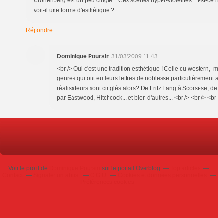
Cronenberg est un peu cinglé... Ces scènes hyper-violentes... est-ce 
voit-il une forme d'esthétique ?
Répondre
Dominique Poursin
31/03/2009 11:43
<br /> Oui c'est une tradition esthétique ! Celle du western, m
genres qui ont eu leurs lettres de noblesse particulièrement 
réalisateurs sont cinglés alors? De Fritz Lang à Scorsese, d
par Eastwood, Hitchcock... et bien d'autres... <br /> <br /> <br 
Voir le profil de
Dominique Poursin
sur le portail Overblog
Top articles
Contact
Signaler un abus
C.G.U.
Cookies et données personnelles
Préférences cookies