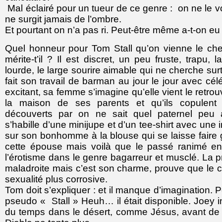
Mal éclairé pour un tueur de ce genre : on ne le voit
ne surgit jamais de l’ombre.
Et pourtant on n’a pas ri. Peut-être même a-t-on eu
Quel honneur pour Tom Stall qu’on vienne le cher
mérite-t’il ? Il est discret, un peu fruste, trapu
lourde, le large sourire aimable qui ne cherche surt
fait son travail de barman au jour le jour avec célé
excitant, sa femme s’imagine qu’elle vient le retro
la maison de ses parents et qu’ils copulent 
découverts par on ne sait quel paternel peu
s’habille d’une minijupe et d’un tee-shirt avec une in
sur son bonhomme à la blouse qui se laisse faire 
cette épouse mais voilà que le passé ranimé en
l’érotisme dans le genre bagarreur et musclé. La pr
maladroite mais c’est son charme, prouve que le c
sexualité plus corrosive.
Tom doit s’expliquer : et il manque d’imagination. P
pseudo « Stall » Heuh… il était disponible. Joey i
du temps dans le désert, comme Jésus, avant de