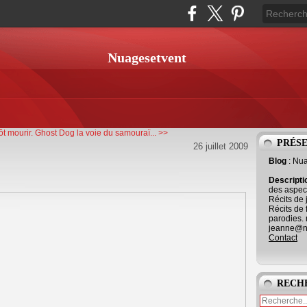
Nuagesetvent
t mourir.
Ghost Dog la voie du samouraï... >>
PRÉS
26 juillet 2009
Blog
: Nu
Descript
des aspect
Récits de 
Récits de 
parodies. 
jeanne@ne
Contact
RECH