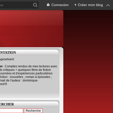
Connexion
+
Créer mon blog
ENTATION
agesetvent
ion
: Comptes rendus de mes lectures avec
s critiques + quelques films de fiction
journées et d'expériences particulières
fiction : nouvelles ; roman à épisodes ;
mail de l'auteur : dominique-
uf.fr
ERCHER