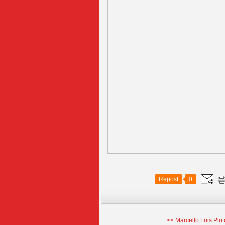
Repost
0
<< Marcello Fois Plutô