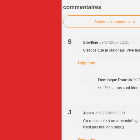
commentaires
Ajouter un commentaire
S
Sibylline
29/07/2009 12:25
C'est ce que je craignais. Vive les
Répondre
Dominique Poursin
30/
<br /> Ils nous sont bien u
J
Julien
29/07/2009 08:09
Ca ressemble à un arachnidé, gen
n'est pas mal non plus ;)