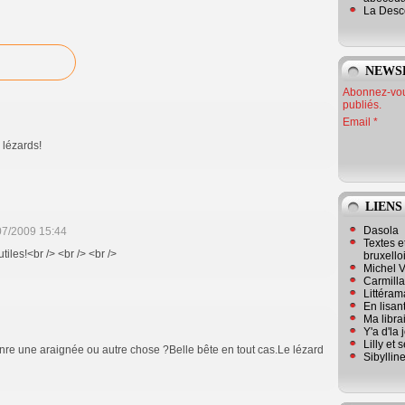
La Desc
NEWS
Abonnez-vous
publiés.
Email
 lézards!
LIENS
Dasola
07/2009 15:44
Textes e
tiles!<br /> <br /> <br />
bruxello
Michel V
Carmill
Littérama
En lisan
Ma librai
Y'a d'la
Lilly et 
re une araignée ou autre chose ?Belle bête en tout cas.Le lézard
Sibyllin