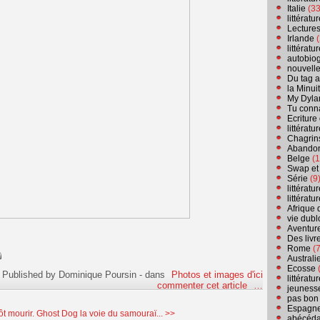
Italie
(33
littérat
Lecture
Irlande
(
littérat
autobio
nouvell
Du tag a
la Minui
My Dyla
Tu conn
Ecriture
littérat
Chagrins
Abandon
Belge
(1
Swap et
Série
(9
littérat
littérat
Afrique 
vie dubl
Aventure
Des livr
Rome
(7
Australi
Ecosse
(
Published by Dominique Poursin
-
dans
Photos et images d'ici
littérat
commenter cet article
…
jeuness
pas bon
Espagn
t mourir.
Ghost Dog la voie du samouraï... >>
abécéda