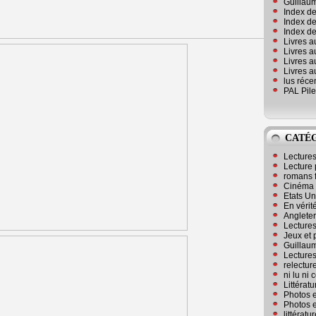
Guillaum
Index de
Index de
Index des
Livres a
Livres a
Livres a
Livres a
lus réc
PAL Pile
CATÉ
Lecture
Lecture 
romans 
Cinéma
Etats Un
En vérité
Angleter
Lecture
Jeux et 
Guillaum
Lectures
relectur
ni lu ni
Littérat
Photos e
Photos e
littérat