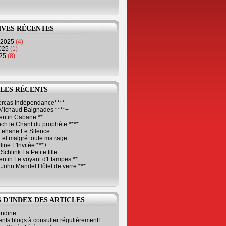
IVES RÉCENTES
 2025
(4)
2025
(1)
025
(8)
LES RÉCENTS
Cercas Indépendance****
Michaud Baignades ****+
entin Cabane **
ch le Chant du prophète ****
Lehane Le Silence
Fel malgré toute ma rage
ne L'Invitée ***+
Schlink La Petite fille
ntin Le voyant d'Etampes **
 John Mandel Hôtel de verre ***
 D'INDEX DES ARTICLES
ondine
ents blogs à consulter régulièrement!