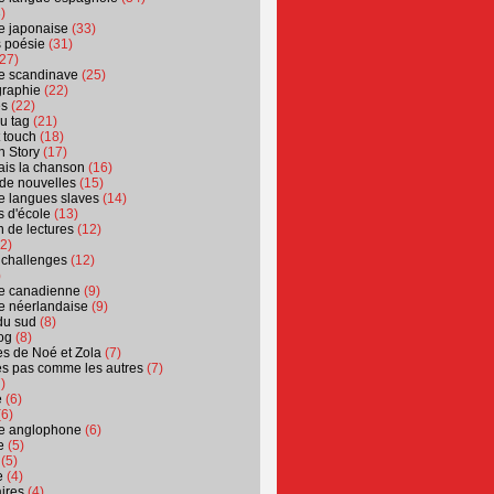
)
ure japonaise
(33)
s poésie
(31)
27)
ure scandinave
(25)
graphie
(22)
es
(22)
u tag
(21)
t touch
(18)
n Story
(17)
ais la chanson
(16)
 de nouvelles
(15)
ure langues slaves
(14)
 d'école
(13)
 de lectures
(12)
2)
 challenges
(12)
)
ure canadienne
(9)
ure néerlandaise
(9)
du sud
(8)
og
(8)
s de Noé et Zola
(7)
es pas comme les autres
(7)
)
e
(6)
6)
ure anglophone
(6)
e
(5)
(5)
e
(4)
ires
(4)