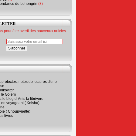
endance de Lohengrin
(3)
LETTER
 pour être averti des nouveaux articles
t prétextes, notes de lectures d'une
ise
olkovitch
a le Golem
 le blog d' Anis la librivore
t en voyageant ( Keisha)
rie
 joie ( Choupynette)
ses livres
e