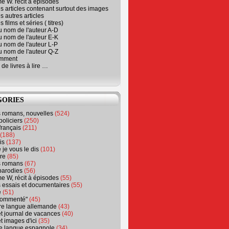
e W. récit à épisodes
s articles contenant surtout des images
s autres articles
 films et séries ( titres)
u nom de l'auteur A-D
u nom de l'auteur E-K
u nom de l'auteur L-P
u nom de l'auteur Q-Z
emment
 de livres à lire …
GORIES
s romans, nouvelles
(524)
policiers
(250)
français
(211)
(188)
is
(137)
 je vous le dis
(101)
re
(85)
s romans
(67)
parodies
(56)
e W, récit à épisodes
(55)
 essais et documentaires
(55)
e
(51)
 commenté"
(45)
ure langue allemande
(43)
t journal de vacances
(40)
t images d'ici
(35)
ure langue espagnole
(34)