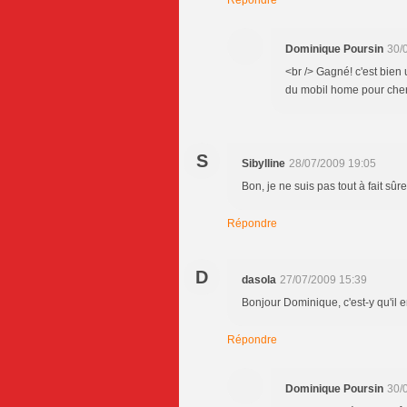
Répondre
Dominique Poursin
30/
<br /> Gagné! c'est bien 
du mobil home pour cherc
S
Sibylline
28/07/2009 19:05
Bon, je ne suis pas tout à fait sû
Répondre
D
dasola
27/07/2009 15:39
Bonjour Dominique, c'est-y qu'il e
Répondre
Dominique Poursin
30/