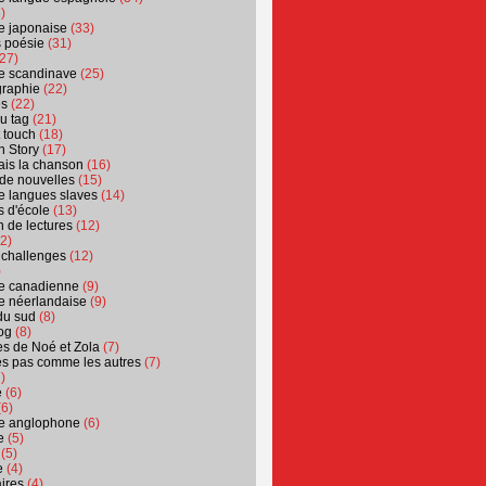
)
ure japonaise
(33)
s poésie
(31)
27)
ure scandinave
(25)
graphie
(22)
es
(22)
u tag
(21)
t touch
(18)
n Story
(17)
ais la chanson
(16)
 de nouvelles
(15)
ure langues slaves
(14)
 d'école
(13)
 de lectures
(12)
2)
 challenges
(12)
)
ure canadienne
(9)
ure néerlandaise
(9)
du sud
(8)
og
(8)
s de Noé et Zola
(7)
es pas comme les autres
(7)
)
e
(6)
6)
ure anglophone
(6)
e
(5)
(5)
e
(4)
ires
(4)