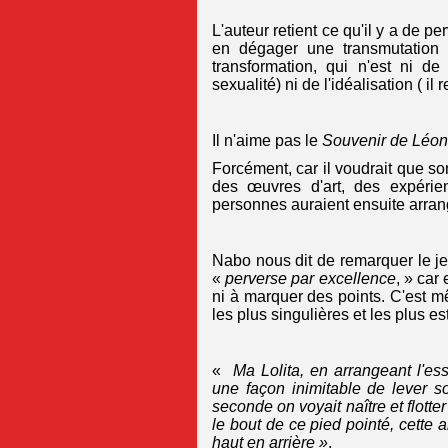
L'auteur retient ce qu'il y a de pe
en dégager une transmutation e
transformation, qui n'est ni d
sexualité) ni de l'idéalisation ( i
Il n'aime pas le
Souvenir de Léon
Forcément, car il voudrait que son
des œuvres d'art, des expérien
personnes auraient ensuite arra
Nabo nous dit de remarquer le je
«
perverse par excellence
, » car
ni à marquer des points. C'est m
les plus singulières et les plus es
«
Ma Lolita, en arrangeant l'es
une façon inimitable de lever 
seconde on voyait naître et flotter
le bout de ce pied pointé, cette a
haut en arrière »
.