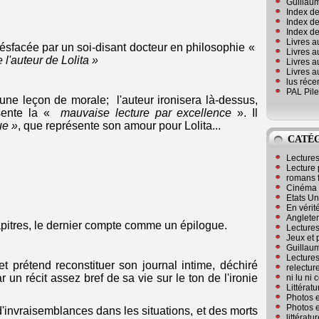
Guillaum
Index de
Index de
Index des
Livres a
ésfacée par un soi-disant docteur en philosophie «
Livres a
l'auteur de Lolita »
Livres a
Livres a
lus réc
PAL Pile
e leçon de morale; l'auteur ironisera là-dessus,
ésente la «
mauvaise lecture par excellence
». Il
ue »
, que représente son amour pour Lolita...
CATÉ
Lecture
Lecture 
romans 
Cinéma
Etats Un
En vérité
Angleter
pitres, le dernier compte comme un épilogue.
Lecture
Jeux et 
Guillaum
Lectures
t prétend reconstituer son journal intime, déchiré
relectur
 un récit assez bref de sa vie sur le ton de l'ironie
ni lu ni
Littérat
Photos e
Photos e
invraisemblances dans les situations, et des morts
littérat