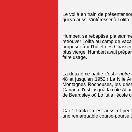
Le voilà en train de présenter so
qui va aussi s'intéresser à Lolita...
Humbert se rebaptise plaisamment
retrouver Lolita au camp de vacan
proposer à « l'hôtel des Chasseu
plus vierge. Humbert avait prépar
faire usage.
La deuxième partie c'est «
notre
48 et jusqu'en 1952.) La Nlle An
Montagnes Rocheuses, les désert
Canada, l'est jusquà la côte Atlan
de Beardsley où Lo fut à l'école 
Car "
Lolita
" c'est aussi et peut
une remarquable course-poursuite