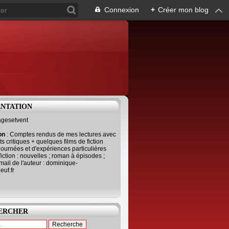
Connexion
+
Créer mon blog
ENTATION
agesetvent
ion
: Comptes rendus de mes lectures avec
s critiques + quelques films de fiction
journées et d'expériences particulières
fiction : nouvelles ; roman à épisodes ;
mail de l'auteur : dominique-
uf.fr
ERCHER