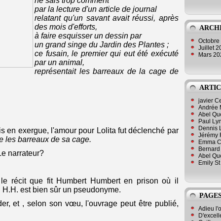
ne sais trop comment
par la lecture d'un article de journal
relatant qu'un savant avait réussi, après
des mois d'efforts,
ARCH
à faire esquisser un dessin par
Octobre
un grand singe du Jardin des Plantes ;
Juillet 
ce fusain, le premier qui eut été exécuté
Mars 2
par un animal,
représentait les barreaux de la cage de
ARTIC
javier 
Andrée 
Abel Qu
Paul Lyn
Dennis 
 en exergue, l'amour pour Lolita fut déclenché par
Jérémy 
e les barreaux de sa cage.
Emma Cli
Bernard 
Le narrateur?
Abel Que
Emily St
 récit que fit Humbert Humbert en prison où il
e. H.H. est bien sûr un pseudonyme.
PAGES
er, et , selon son vœu, l'ouvrage peut être publié,
Adieu l'
D'excell