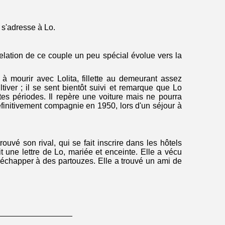
 s'adresse à Lo.
elation de ce couple un peu spécial évolue vers la
à mourir avec Lolita, fillette au demeurant assez
tiver ; il se sent bientôt suivi et remarque que Lo
rtes périodes. Il repère une voiture mais ne pourra
éfinitivement compagnie en 1950, lors d'un séjour à
ouvé son rival, qui se fait inscrire dans les hôtels
t une lettre de Lo, mariée et enceinte. Elle a vécu
r échapper à des partouzes. Elle a trouvé un ami de
________________