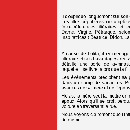
Il s'explique longuement sur so
Les filles pépubères, ni complètem
force références littéraires, et 
Dante, Virgile, Pétrarque, selo
inspiratrices ( Béatrice, Didon, La
A cause de Lolita, il emménage
littéraire et ses bavardages, réuss
détaille une sorte de gymnasti
laquelle il se livre, alors que la fi
Les événements précipitent sa p
dans un camp de vacances. Pour
avances de sa mère et de l'épous
Hélas, la mère veut la mettre en 
époux. Alors qu'il se croit perd
voiture en traversant la rue.
Nous voyons clairement que l'intr
de même.