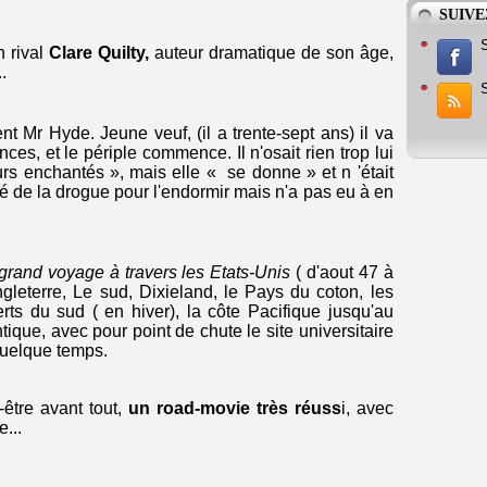
SUIVE
n rival
Clare Quilty,
auteur dramatique de son âge,
.
 Mr Hyde. Jeune veuf, (il a trente-sept ans) il va
ces, et le périple commence. Il n'osait rien trop lui
rs enchantés », mais elle « se donne » et n 'était
é de la drogue pour l'endormir mais n'a pas eu à en
 grand voyage à travers les Etats-Unis
( d'aout 47 à
gleterre, Le sud, Dixieland, le Pays du coton, les
s du sud ( en hiver), la côte Pacifique jusqu'au
tique, avec pour point de chute le site universitaire
quelque temps.
-être avant tout,
un road-movie très réuss
i, avec
...