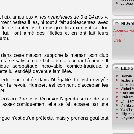
La Desc
n choix amoureux «
les nymphettes de 9 à 14 ans
».
ent petites filles, ni tout à fait adolescentes, avec
NEWS
tente de capter le charme qu'elles exercent sur lui.
Abonnez-vous
n lui, ont aimé des fillettes et en ont fait leurs
publiés.
ure).
Email
 dans cette maison, supporte la maman, son club
it à se satisfaire de Lolita en la touchant à peine. Il
que acrobatique incroyable, comico-tragique, à
LIENS
llette lui est déjà devenue familière.
Dasola
erte, son entrée dans l'illégalité. Lo est envoyée
Textes e
bruxello
 la revoir, Humbert est contraint d'accepter les
Michel V
er.
Carmill
Littérama
pension. Pire, elle découvre l'agenda secret de son
En lisan
u, assez comiquement, elle se fait écraser par une
Ma librai
Y'a d'la
Lilly et 
igue n'est qu'un prétexte, mais y prenons goût tout
Sibyllin