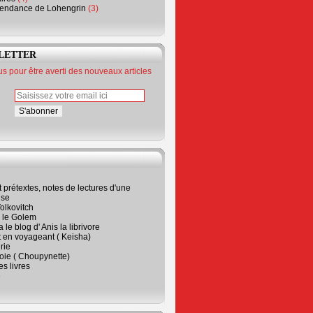
endance de Lohengrin
(3)
LETTER
 pour être averti des nouveaux articles
t prétextes, notes de lectures d'une
ise
olkovitch
a le Golem
 le blog d' Anis la librivore
t en voyageant ( Keisha)
rie
 joie ( Choupynette)
ses livres
e