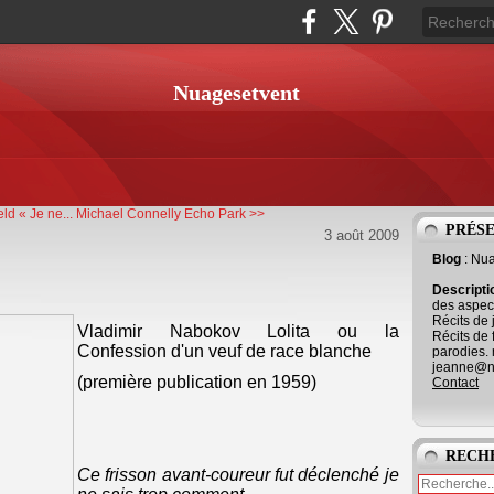
Nuagesetvent
ld « Je ne...
Michael Connelly Echo Park >>
PRÉS
3 août 2009
Blog
: Nu
Descript
des aspect
Récits de 
Vladimir Nabokov Lolita ou la
Récits de 
Confession d'un veuf de race blanche
parodies. 
jeanne@ne
(première publication en 1959)
Contact
RECH
Ce frisson avant-coureur fut déclenché je