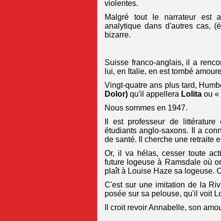
violentes.
Malgré tout le narrateur est a
analytique dans d'autres cas, (
bizarre.
Suisse franco-anglais, il a renc
lui, en Italie, en est tombé amoure
Vingt-quatre ans plus tard, Hum
Dolor)
qu'il appellera
Lolita
ou 
Nous sommes en 1947.
Il est professeur de littératur
étudiants anglo-saxons. Il a co
de santé. Il cherche une retraite e
Or, il va hélas, cesser toute act
future logeuse à Ramsdale où on
plaît à Louise Haze sa logeuse. Ce
C'est sur une imitation de la R
posée sur sa pelouse, qu'il voit 
Il croit revoir Annabelle, son am