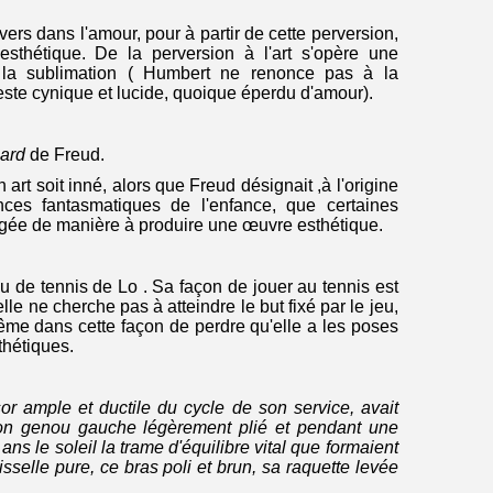
rvers dans l'amour, pour à partir de cette perversion,
sthétique. De la perversion à l'art s'opère une
e la sublimation ( Humbert ne renonce pas à la
l reste cynique et lucide, quoique éperdu d'amour).
ard
de Freud.
 art soit inné, alors que Freud désignait ,à l'origine
ces fantasmatiques de l'enfance, que certaines
ngée de manière à produire une œuvre esthétique.
u de tennis de Lo . Sa façon de jouer au tennis est
 elle ne cherche pas à atteindre le but fixé par le jeu,
ême dans cette façon de perdre qu'elle a les poses
thétiques.
sor ample et ductile du cycle de son service, avait
son genou gauche légèrement plié et pendant une
 ans le soleil la trame d'équilibre vital que formaient
isselle pure, ce bras poli et brun, sa raquette levée