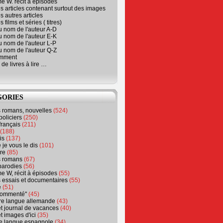
e W. récit à épisodes
s articles contenant surtout des images
s autres articles
 films et séries ( titres)
u nom de l'auteur A-D
u nom de l'auteur E-K
u nom de l'auteur L-P
u nom de l'auteur Q-Z
emment
 de livres à lire …
GORIES
s romans, nouvelles
(524)
policiers
(250)
français
(211)
(188)
is
(137)
 je vous le dis
(101)
re
(85)
s romans
(67)
parodies
(56)
e W, récit à épisodes
(55)
 essais et documentaires
(55)
e
(51)
 commenté"
(45)
ure langue allemande
(43)
t journal de vacances
(40)
t images d'ici
(35)
ure langue espagnole
(34)