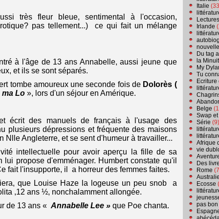
Italie
(33
littérat
ussi très fleur bleue, sentimental à l'occasion,
Lecture
érotique? pas tellement...) ce qui fait un mélange
Irlande
(
littérat
autobio
nouvell
Du tag a
la Minui
ontré à l'âge de 13 ans Annabelle, aussi jeune que
My Dyla
ux, et ils se sont séparés.
Tu conn
Ecriture
bert tombe amoureux une seconde fois de
Dolorès (
littérat
«
ma Lo
», lors d'un séjour en Amérique.
Chagrins
Abandon
Belge
(1
Swap et
e et écrit des manuels de français à l'usage des
Série
(9
nnu plusieurs dépressions et fréquente des maisons
littérat
littérat
n Nlle Angleterre, et se sent d'humeur à travailler...
Afrique 
vie dubl
ivité intellectuelle pour avoir aperçu la fille de sa
Aventure
 lui propose d'emménager. Humbert constate qu'il
Des livr
 fait l'insupporte, il a horreur des femmes faites.
Rome
(7
Australi
iviera, que Louise Haze la logeuse un peu snob a
Ecosse
(
littérat
Lolita ,12 ans ½, nonchalamment allongée.
jeuness
pas bon
our de 13 ans «
Annabelle Lee »
que Poe chanta.
Espagn
abécéda