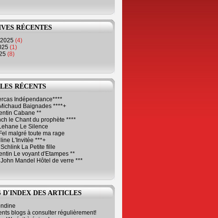
IVES RÉCENTES
 2025
(4)
2025
(1)
025
(8)
LES RÉCENTS
Cercas Indépendance****
Michaud Baignades ****+
entin Cabane **
ch le Chant du prophète ****
Lehane Le Silence
Fel malgré toute ma rage
ne L'Invitée ***+
Schlink La Petite fille
ntin Le voyant d'Etampes **
 John Mandel Hôtel de verre ***
 D'INDEX DES ARTICLES
ondine
ents blogs à consulter régulièrement!