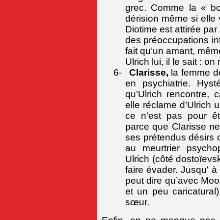
grec. Comme la « bo
dérision même si elle 
Diotime est attirée par
des préoccupations int
fait qu’un amant, même 
Ulrich lui, il le sait : on
6-
Clarisse,
la femme de
en psychiatrie. Hyst
qu’Ulrich rencontre, c
elle réclame d’Ulrich u
ce n’est pas pour êt
parce que Clarisse ne l
ses prétendus désirs de
au meurtrier psycho
Ulrich (côté dostoïevs
faire évader. Jusqu' à 
peut dire qu’avec Moosb
et un peu caricatural
sœur.