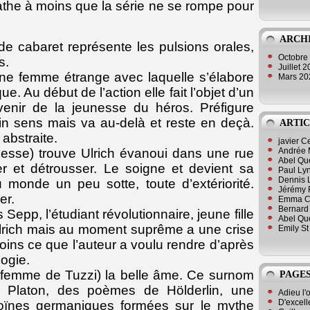
athe à moins que la série ne se rompe pour
ARCH
e cabaret représente les pulsions orales,
Octobre
s.
Juillet 
ne femme étrange avec laquelle s’élabore
Mars 2
. Au début de l’action elle fait l’objet d’un
ouvenir de la jeunesse du héros. Préfigure
n sens mais va au-delà et reste en deçà.
ARTIC
abstraite.
javier 
Andrée 
sse) trouve Ulrich évanoui dans une rue
Abel Qu
uer et détrousser. Le soigne et devient sa
Paul Lyn
Dennis 
monde un peu sotte, toute d’extériorité.
Jérémy 
er.
Emma Cli
Bernard 
Sepp, l’étudiant révolutionnaire, jeune fille
Abel Que
Ulrich mais au moment suprême a une crise
Emily St
moins ce que l’auteur a voulu rendre d’après
ogie.
 femme de Tuzzi) la belle âme. Ce surnom
PAGES
 Platon, des poèmes de Hölderlin, une
Adieu l'
D'excell
éroïnes germaniques formées sur le mythe