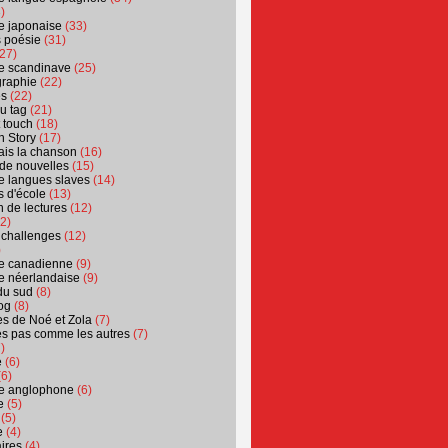
)
ure japonaise
(33)
s poésie
(31)
27)
ure scandinave
(25)
graphie
(22)
es
(22)
u tag
(21)
t touch
(18)
n Story
(17)
ais la chanson
(16)
 de nouvelles
(15)
ure langues slaves
(14)
 d'école
(13)
 de lectures
(12)
2)
 challenges
(12)
)
ure canadienne
(9)
ure néerlandaise
(9)
du sud
(8)
og
(8)
s de Noé et Zola
(7)
es pas comme les autres
(7)
)
e
(6)
6)
ure anglophone
(6)
e
(5)
(5)
e
(4)
ires
(4)