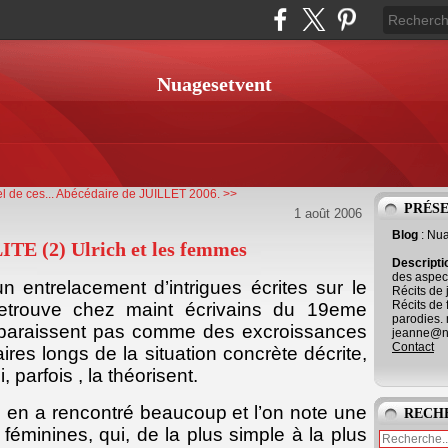
Nuagesetvent
l de ces...
Abécédaire de JUILLET 2006. >>
PRÉS
1 août 2006
Blog
: Nu
 (2) Ulrich et les femmes
Descript
des aspect
un entrelacement d’intrigues écrites sur le
Récits de 
Récits de 
retrouve chez maint écrivains du 19eme
parodies. 
apparaissent pas comme des excroissances
jeanne@ne
Contact
s longs de la situation concrète décrite,
parfois , la théorisent.
h en a rencontré beaucoup et l’on note une
RECH
féminines, qui, de la plus simple à la plus