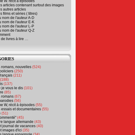
e W. récit à épisodes
s articles contenant surtout des images
s autres articles
 films et séries ( titres)
u nom de l'auteur A-D
u nom de l'auteur E-K
u nom de l'auteur L-P
u nom de l'auteur Q-Z
emment
 de livres à lire …
GORIES
s romans, nouvelles
(524)
policiers
(250)
français
(211)
(188)
is
(137)
 je vous le dis
(101)
re
(85)
s romans
(67)
parodies
(56)
e W, récit à épisodes
(55)
 essais et documentaires
(55)
e
(51)
 commenté"
(45)
ure langue allemande
(43)
t journal de vacances
(40)
t images d'ici
(35)
ure langue espagnole
(34)