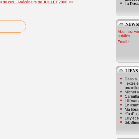
l de ces...
Abécédaire de JUILLET 2006. >>
La Desc
NEWS
Abonnez-vous
publiés.
Email
LIENS
Dasola
Textes e
bruxello
Michel V
Carmill
Littérama
En lisan
Ma librai
Y'a d'la
Lilly et 
Sibyllin