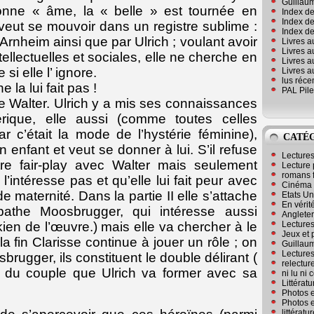
Guillaum
nne « âme, la « belle » est tournée en
Index de
Index de
veut se mouvoir dans un registre sublime :
Index des
 Arnheim ainsi que par Ulrich ; voulant avoir
Livres a
Livres a
ellectuelles et sociales, elle ne cherche en
Livres a
si elle l’ ignore.
Livres a
lus réc
 ne la lui fait pas !
PAL Pile
 Walter. Ulrich y a mis ses connaissances
érique, elle aussi (comme toutes celles
ar c’était la mode de l’hystérie féminine),
CATÉ
n enfant et veut se donner à lui. S’il refuse
Lecture
re fair-play avec Walter mais seulement
Lecture 
romans 
’intéresse pas et qu’elle lui fait peur avec
Cinéma
 maternité. Dans la partie II elle s’attache
Etats Un
En vérité
pathe Moosbrugger, qui intéresse aussi
Angleter
Lecture
kien de l’œuvre.) mais elle va chercher à le
Jeux et 
la fin Clarisse continue à jouer un rôle ; on
Guillaum
Lectures
rugger, ils constituent le double délirant (
relectur
) du couple que Ulrich va former avec sa
ni lu ni
Littérat
Photos e
Photos e
littérat