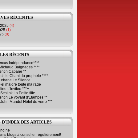
IVES RÉCENTES
 2025
(4)
2025
(1)
025
(8)
LES RÉCENTS
Cercas Indépendance****
Michaud Baignades ****+
entin Cabane **
ch le Chant du prophète ****
Lehane Le Silence
Fel malgré toute ma rage
ne L'Invitée ***+
Schlink La Petite fille
ntin Le voyant d'Etampes **
 John Mandel Hôtel de verre ***
 D'INDEX DES ARTICLES
ondine
ents blogs à consulter régulièrement!