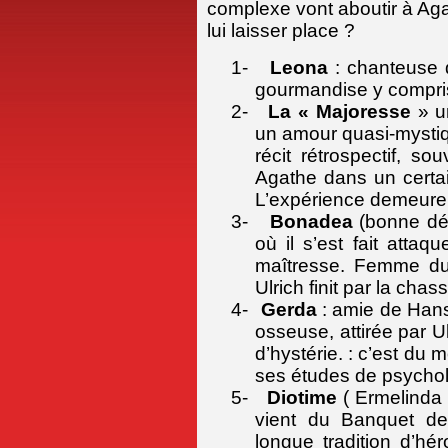
complexe vont aboutir à Ag
lui laisser place ?
1-
Leona
: chanteuse d
gourmandise y compri
2-
La « Majoresse
» u
un amour quasi-mystique
récit rétrospectif, s
Agathe dans un certai
L’expérience demeure 
3-
Bonadea
(bonne dée
où il s’est fait attaq
maîtresse. Femme du 
Ulrich finit par la chass
4-
Gerda
: amie de Hans 
osseuse, attirée par 
d’hystérie. : c’est du 
ses études de psychol
5-
Diotime
( Ermelinda
vient du Banquet de
longue tradition d’h