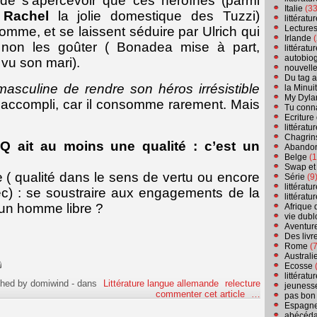
de s’apercevoir que ces héroïnes (parmi
Italie
(33
r
Rachel
la jolie domestique des Tuzzi)
littérat
Lecture
omme, et se laissent séduire par Ulrich qui
Irlande
(
s non les goûter ( Bonadea mise à part,
littérat
autobio
 vu son mari).
nouvell
Du tag a
masculine de rendre son héros irrésistible
la Minui
My Dyla
accompli, car il consomme rarement. Mais
Tu conn
Ecriture
littérat
Chagrins
Q ait au moins une qualité : c’est un
Abandon
Belge
(1
Swap et
re ( qualité dans le sens de vertu ou encore
Série
(9
littérat
c) : se soustraire aux engagements de la
littérat
l un homme libre ?
Afrique 
vie dubl
Aventure
Des livr
Rome
(7
Australi
Ecosse
(
littérat
shed by domiwind
-
dans
Littérature langue allemande
relecture
jeuness
commenter cet article
…
pas bon
Espagn
abécéda