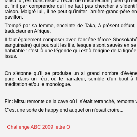
Mitsu lui, est donc resté à l'écart de l'insurrection ( bien qu'el
et finit par comprendre qu'il ne faut pas chercher à s'identif
raison. Malgré lui , il ne peut qu'imiter l'arrière-grand-père 
pavillon.
Trompé par sa femme, enceinte de Taka, à présent défunt, 
traducteur en Afrique.
Il faut également composer avec l'ancêtre féroce Shosokabê (
sanguinaire) qui poursuit les fils, lesquels sont sauvés en se
habitable : c'est là une légende qui est à l'origine de la ligné
issus.
On s'étonne qu'il se produise un si grand nombre d'évén
pure, dans un récit où le narrateur, semble d'un bout à l
méditation et/ou le monologue.
Fin: Mitsu remonte de la cave où il s'était retranché, remonte v
C'est une sorte de happy end auquel on n'osait croire...
Challenge ABC 2009 lettre O