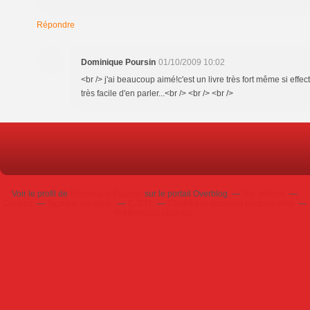
Répondre
Dominique Poursin
01/10/2009 10:02
<br /> j'ai beaucoup aimé!c'est un livre très fort même si effec
très facile d'en parler...<br /> <br /> <br />
Voir le profil de
Dominique Poursin
sur le portail Overblog
Top articles
Contact
Signaler un abus
C.G.U.
Cookies et données personnelles
Préférences cookies