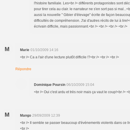
l'histoire familiale. Les<br /> différents protagonistes sont dé
pour tirer cela au clair. le narrateur ne s'en sort pas si mal...<b
aussi la nouvelle " Gibier d'élevage" écrite de façon beaucou
difficultés de compréhension. J'ai d'autres récits de lui à lire!<
écrivain difficile, mais passionnant.<br /> <br /> <br /> <br />
M
Marie
01/10/2009 14:16
<br /> Ca a l'air d'une lecture plutôt difficile !?<br /> <br /> <br />
Répondre
Dominique Poursin
06/10/2009 15:04
<br /> Oui c'est ardu et très noir mais ça vaut le coup!<br /> <b
M
Mango
29/09/2009 12:39
<br /> Il semble se passer beaucoup d'événements violents dans ce liv
<br />