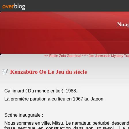
Nuag
<< Emile Zola Germinal ****
Jim Jarmusch Mystery Tra
Kenzabûro Oe Le Jeu du siècle
Gallimard ( Du monde entier), 1988.
La première parution a eu lieu en 1967 au Japon.
Scène inaugurale :
Nous sommes en ville. Mitsu, Le narrateur, perturbé, descen
fosse septique en construction dans son sous-sol. Il 