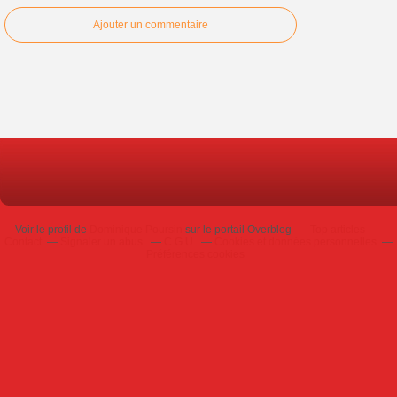
Ajouter un commentaire
Voir le profil de
Dominique Poursin
sur le portail Overblog
Top articles
Contact
Signaler un abus
C.G.U.
Cookies et données personnelles
Préférences cookies