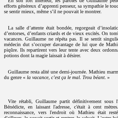
En son fort intérieur, les paroles de Guillaume péné
efforts généreux d’apprenti penseur, sa sympathie le to
se sentir mieux, même s’il ne pouvait le montrer.
La salle d’attente était bondée, regorgeait d’insolati
d’entorses, d’enfants criards et de vieux excités. On t
vacances. Guillaume ne répéta pas. Il se sentit singul
médecin dut s’occuper davantage de lui que de Mathi
piqûre. Ils repartirent vers leur tente avec deux ordon
potions dont la magie laissait à désirer.
Guillaume resta alité une demi-journée. Mathieu mar
du genre «
la vacance, c’est ça le mal. Trou béant
. »
Vite rétabli, Guillaume partit définitivement sous l'
Bénédicte, en laissant l'adresse, c'était à cent mètres
reconnaissance, vers l'endroit où Mathieu était rest
d'ailleurs, le voyait sortir et rentrer, le saluait. L'autre lu