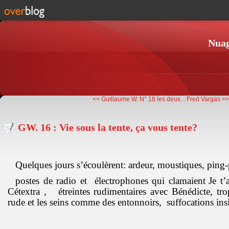
Nuag
<< Guillaume W. N° 18 les deux...
Fred Vargas >
GW. 16 : Vie sous la tente, ça vous tente?
Quelques jours s’écoulèrent: ardeur, moustiques, ping
postes de radio et électrophones qui clamaient
Je t
Cétextra , étreintes rudimentaires avec Bénédicte, tro
rude et les seins comme des entonnoirs, suffocations ins