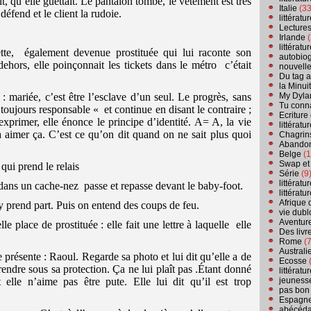
t, qu’elle guettait. Le pantalon tombe, le vêtement est très
Italie
(33
défend et le client la rudoie.
littérat
Lecture
Irlande
(
littérat
tte,
également devenue prostituée qui lui raconte son
autobio
dehors, elle poinçonnait les tickets dans le métro
c’était
nouvell
Du tag a
la Minui
My Dyla
 : mariée, c’est être l’esclave d’un seul. Le progrès, sans
Tu conn
t toujours responsable « et continue en disant le contraire ;
Ecriture
xprimer, elle énonce le principe d’identité. A= A, la vie
littérat
à aimer ça. C’est ce qu’on dit quand on ne sait plus quoi
Chagrins
Abandon
Belge
(1
Swap et
ui prend le relais
Série
(9
littérat
 dans un cache-nez
passe et repasse devant le baby-foot.
littérat
Afrique 
 y prend part. Puis on entend des coups de feu.
vie dubl
Aventure
 place de prostituée : elle fait une lettre à laquelle
elle
Des livr
Rome
(7
Australi
e présente : Raoul. Regarde sa photo et lui dit qu’elle a de
Ecosse
(
rendre sous sa protection. Ça ne lui plaît pas .Étant donné
littérat
jeuness
 elle n’aime pas être pute. Elle lui dit qu’il est trop
pas bon
Espagn
abécéda