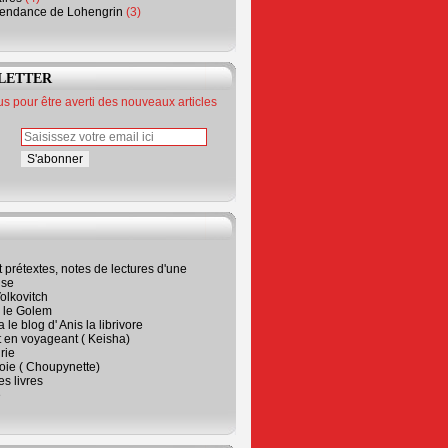
endance de Lohengrin
(3)
LETTER
 pour être averti des nouveaux articles
t prétextes, notes de lectures d'une
ise
olkovitch
a le Golem
 le blog d' Anis la librivore
t en voyageant ( Keisha)
rie
 joie ( Choupynette)
ses livres
e