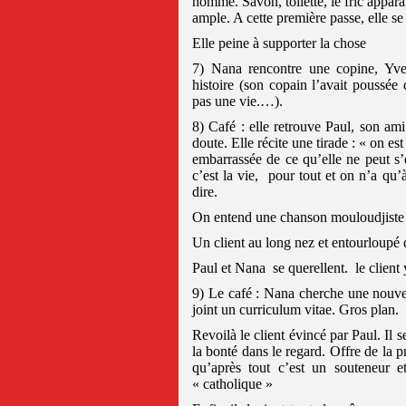
homme. Savon, toilette, le fric apparaî
ample. A cette première passe, elle se 
Elle peine à supporter la chose
7) Nana rencontre une copine, Yve
histoire (son copain l’avait poussée 
pas une vie.…).
8) Café : elle retrouve Paul, son ami
doute. Elle récite une tirade : « on es
embarrassée de ce qu’elle ne peut s’e
c’est la vie,
pour tout et on n’a qu’
dire.
On entend une chanson mouloudjiste q
Un client au long nez et entourloupé
Paul et Nana
se querellent.
le client
9) Le café : Nana cherche une nouvelle
joint un curriculum vitae. Gros plan.
Revoilà le client évincé par Paul. Il s
la bonté dans le regard. Offre de la p
qu’après tout c’est un souteneur et
« catholique »