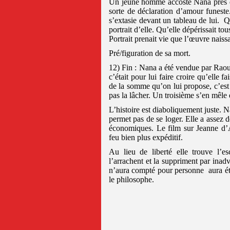
Un jeune homme accoste Nana près du b
sorte de déclaration d’amour funeste
s’extasie devant un tableau de lui.
Qu
portrait d’elle. Qu’elle dépérissait to
Portrait prenait vie que l’œuvre naissa
Pré/figuration de sa mort.
12) Fin : Nana a été vendue par Rao
c’était pour lui faire croire qu’elle 
de la somme qu’on lui propose, c’est 
pas la lâcher. Un troisième s’en mêle e
L’histoire est diaboliquement juste. N
permet pas de se loger. Elle a assez 
économiques. Le film sur Jeanne d’A
feu bien plus expéditif.
Au lieu de liberté elle trouve l’es
l’arrachent et la suppriment par ina
n’aura compté pour personne aura été 
le philosophe.