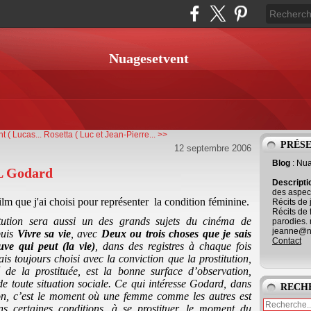
Nuagesetvent
 ( Lucas...
Rosetta ( Luc et Jean-Pierre... >>
PRÉS
12 septembre 2006
Blog
: Nu
JL Godard
Descript
des aspect
lm que j'ai choisi pour représenter
la condition féminine.
Récits de 
Récits de 
itution sera aussi un des grands sujets du cinéma de
parodies. 
jeanne@ne
puis
Vivre sa vie
, avec
Deux ou trois choses que je sais
Contact
uve qui peut (la vie)
, dans des registres à chaque fois
ais toujours choisi avec la conviction que la prostitution,
 de la prostituée, est la bonne surface d’observation,
de toute situation sociale. Ce qui intéresse Godard, dans
RECH
tion, c’est le moment où une femme comme les autres est
s certaines conditions, à se prostituer, le moment du