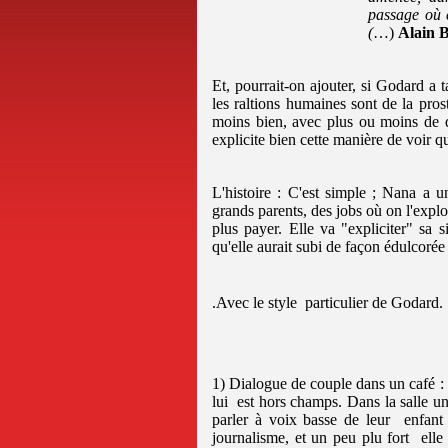
passage où e
(
…)
Alain 
Et, pourrait-on ajouter, si Godard a t
les raltions humaines sont de la prost
moins bien, avec plus ou moins de d
explicite bien cette manière de voir q
L'histoire : C'est simple ; Nana a u
grands parents, des jobs où on l'exploi
plus payer. Elle va "expliciter" sa 
qu'elle aurait subi de façon édulcoré
.Avec le style particulier de Godard.
1) Dialogue de couple dans un café :
lui
est hors champs. Dans la salle un 
parler à voix basse de leur
enfant
journalisme, et un peu plu fort
elle 