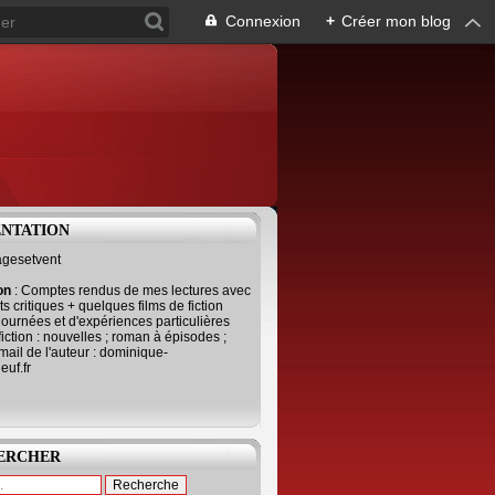
Connexion
+
Créer mon blog
ENTATION
agesetvent
ion
: Comptes rendus de mes lectures avec
s critiques + quelques films de fiction
journées et d'expériences particulières
fiction : nouvelles ; roman à épisodes ;
mail de l'auteur : dominique-
uf.fr
ERCHER