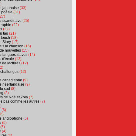
)
ure japonaise
(33)
s poésie
(31)
27)
ure scandinave
(25)
graphie
(22)
es
(22)
u tag
(21)
t touch
(18)
n Story
(17)
ais la chanson
(16)
 de nouvelles
(15)
ure langues slaves
(14)
 d'école
(13)
 de lectures
(12)
2)
 challenges
(12)
)
ure canadienne
(9)
ure néerlandaise
(9)
du sud
(8)
og
(8)
s de Noé et Zola
(7)
es pas comme les autres
(7)
)
e
(6)
6)
ure anglophone
(6)
e
(5)
(5)
e
(4)
ires
(4)