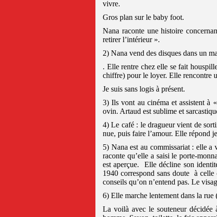
vivre.
Gros plan sur le baby foot.
Nana raconte une histoire concernant
retirer l’intérieur ».
2) Nana vend des disques dans un ma
. Elle rentre chez elle se fait houspi
chiffre) pour le loyer. Elle rencontre
Je suis sans logis à présent.
3) Ils vont au cinéma et assistent à
ovin. Artaud est sublime et sarcasti
4) Le café : le dragueur vient de sor
nue, puis faire l’amour. Elle répond je
5) Nana est au commissariat : elle a v
raconte qu’elle a saisi le porte-mon
est aperçue.
Elle décline son identit
1940 correspond sans doute
à celle 
conseils qu’on n’entend pas. Le visag
6) Elle marche lentement dans la rue (
La voilà avec le souteneur décidée 