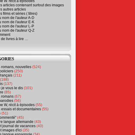
e W. récit à épisodes
s articles contenant surtout des images
s autres articles
 films et séries ( titres)
u nom de l'auteur A-D
u nom de l'auteur E-K
u nom de l'auteur L-P
u nom de l'auteur Q-Z
emment
 de livres à lire …
GORIES
s romans, nouvelles
(524)
policiers
(250)
français
(211)
(188)
is
(137)
 je vous le dis
(101)
re
(85)
s romans
(67)
parodies
(56)
e W, récit à épisodes
(55)
 essais et documentaires
(55)
e
(51)
 commenté"
(45)
ure langue allemande
(43)
t journal de vacances
(40)
t images d'ici
(35)
ure langue espagnole
(34)