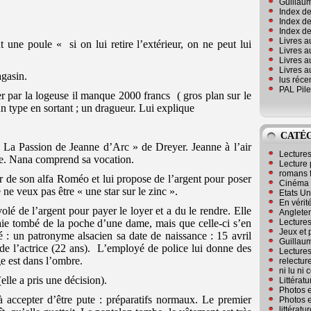
Guillaum
Index de
Index de
Index des
Livres a
 une poule « si on lui retire l’extérieur, on ne peut lui
Livres a
Livres a
Livres a
gasin.
lus réc
PAL Pile
ller par la logeuse il manque 2000 francs
( gros plan sur le
 un type en sortant ; un dragueur. Lui explique
CATÉ
 « La Passion de Jeanne d’Arc » de Dreyer. Jeanne à l’air
Lecture
que. Nana comprend sa vocation.
Lecture 
romans 
tir de son alfa Roméo et lui propose de l’argent pour poser
Cinéma
 ne veux pas être « une star sur le zinc ».
Etats Un
En vérité
olé de l’argent pour payer le loyer et a du le rendre. Elle
Angleter
Lecture
naie tombé de la poche d’une dame, mais que celle-ci s’en
Jeux et 
é : un patronyme alsacien sa date de naissance : 15 avril
Guillaum
de l’actrice (22 ans).
L’employé de police lui donne des
Lectures
e est dans l’ombre.
relectur
ni lu ni
elle a pris une décision).
Littérat
Photos e
à accepter d’être pute : préparatifs normaux. Le premier
Photos e
littérat