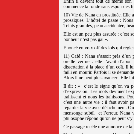
Enfin il devient tout de même son 
commence la ronde sans espoir des fill
10) Vie de Nana en prostituée. Elle
prosaïques. L’hôtel de passe : Nous
Teints granulés, peau accidentée, beau
Elle est un peu plus assurée ; c’est s
bonheur n’est pas gai ».
Enoncé en voix off des lois qui règlent
11) Café : Nana s’assoit près d’un 
oreille verrue : elle l’avait d’abor 
dissertation à la place d’un coït. Il l
failli en mourir. Parfois il se demand
Alors il ne peut plus avancer.
Elle lu
Il dit : « c’est le signe qu’on va p
d’expression. Les mots devraient ex
trahissent et nous les trahissons. P
c’est une autre vie ; il faut avoir p
regarder la vie avec détachement. On 
mensonge subtil
et l’erreur. Nana 
philosophe répond qu’on ne peut s’y so
Ce passage recèle une annonce de la