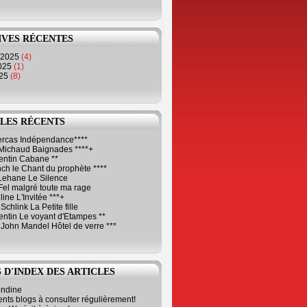
IVES RÉCENTES
 2025
(4)
2025
(1)
025
(8)
LES RÉCENTS
Cercas Indépendance****
Michaud Baignades ****+
entin Cabane **
ch le Chant du prophète ****
Lehane Le Silence
Fel malgré toute ma rage
ne L'Invitée ***+
Schlink La Petite fille
ntin Le voyant d'Etampes **
 John Mandel Hôtel de verre ***
 D'INDEX DES ARTICLES
ondine
ents blogs à consulter régulièrement!