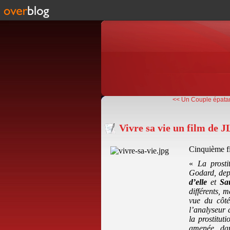
<< Un Couple épatant
Vivre sa vie un film de 
Cinquième fi
«
La prost
Godard, de
d’elle
et
Sa
différents, m
vue du côté
l’analyseur 
la prostitu
amenée, dan