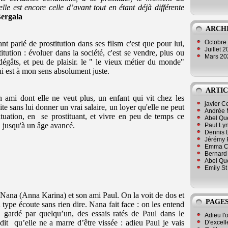
lle est encore celle d’avant tout en étant déjà différente
Bergala
ARCH
Octobre
ant parlé de prostitution dans ses filsm c'est que pour lui,
Juillet 
itution : évoluer dans la société, c'est se vendre, plus ou
Mars 2
égâts, et peu de plaisir. le " le vieux métier du monde"
ui est à mon sens absolument juste.
ARTIC
n ami dont elle ne veut plus, un enfant qui vit chez les
javier 
te sans lui donner un vrai salaire, un loyer qu'elle ne peut
Andrée 
situation, en se prostituant, et vivre en peu de temps ce
Abel Qu
e jusqu'à un âge avancé.
Paul Lyn
Dennis 
Jérémy 
Emma Cli
Bernard 
Abel Que
Emily St
 Nana (Anna Karina) et son ami Paul. On la voit de dos et
PAGES
type écoute sans rien dire. Nana fait face : on les entend
gardé par quelqu’un, des essais ratés de Paul dans le
Adieu l'
dit
qu’elle ne a marre d’être vissée : adieu Paul je vais
D'excell