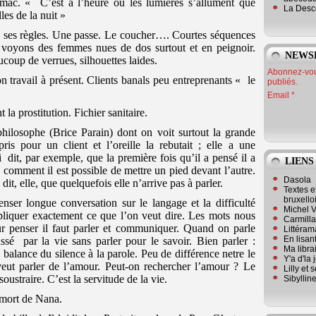
mac. « C’est à l’heure où les lumières s’allument que
La Desc
es de la nuit »
 a ses règles. Une passe. Le coucher…. Courtes séquences
 voyons des femmes nues de dos surtout et en peignoir.
NEWS
coup de verrues, silhouettes laides.
Abonnez-vous
on travail à présent. Clients banals peu entreprenants « le
publiés.
Email
 la prostitution. Fichier sanitaire.
philosophe (Brice Parain) dont on voit surtout la grande
pris pour un client et l’oreille la rebutait ; elle a une
ui
dit, par exemple, que la première fois qu’il a pensé il a
LIENS
e comment il est possible de mettre un pied devant l’autre.
Dasola
i dit, elle, que quelquefois elle n’arrive pas à parler.
Textes e
bruxello
enser longue conversation sur le langage et la difficulté
Michel V
pliquer exactement ce que l’on veut dire. Les mots nous
Carmill
our penser il faut parler et communiquer. Quand on parle
Littérama
En lisan
assé
par la vie sans parler pour le savoir. Bien parler :
Ma librai
balance du silence à la parole. Peu de différence netre le
Y'a d'la
veut parler de l’amour. Peut-on rechercher l’amour ? Le
Lilly et 
ustraire. C’est la servitude de la vie.
Sibyllin
 mort de Nana.