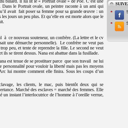
illard. Il lui lit le « Portrait ovale » de Poe. C’est une
SUIVE
. Dans le Portrait ovale, un peintre raconte à un ami qui
’il avait
fait poser sa femme pour sa grande œuvre : un
us les jours un peu plus. Et qu’elle en est morte alors que le
it.
ul
à
ce nouveau souteneur, un confrère. (La lettre et le cv
faisait une démarche personnelle).
Le confrère ne veut pas
trop peu, et tente de reprendre la fille. Le second ne veut
t ils se tirent dessus. Nana est abattue dans la fusillade.
ana est tenue de se prostituer parce
que son travail
ne lui
de personnalité pour vouloir la liberté mais pas les moyens
rc lui montre comment elle finira. Sous les coups d’un
clavage, les clients, le mac, puis bientôt deux qui se
dvertance. Marché des esclaves = marché des femmes. Elle
un instant l’interlocutrice de l’homme à l’oreille verrue,