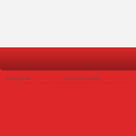
Voir le profil de
Dominique Poursin
sur le portail Overblog
Top articles
Contact
Signaler un abus
C.G.U.
Cookies et données personnelles
Préférences cookies