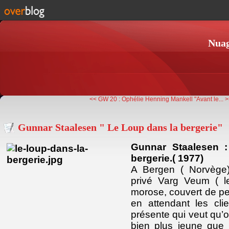
Nuag
<< GW 20 : Ophélie
Henning Mankell "Avant le... 
Gunnar Staalesen " Le Loup dans la bergerie"
Gunnar Staalesen :
bergerie.( 1977)
A Bergen ( Norvège), 
privé Varg Veum ( le 
morose, couvert de pe
en attendant les cli
présente qui veut qu’
bien plus jeune que