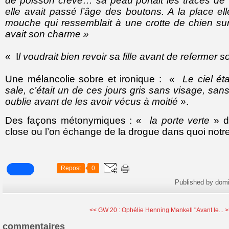
de poisson crevé… sa peau portait les traces de
elle avait passé l’âge des boutons. A la place el
mouche qui ressemblait à une crotte de chien sur 
avait son charme »
« I
l voudrait bien revoir sa fille avant de refermer s
Une mélancolie sobre et ironique :
« Le ciel éta
sale, c’était un de ces jours gris sans visage, sans
oublie avant de les avoir vécus à moitié »
.
Des façons métonymiques : «
la porte verte
» d
close ou l’on échange de la drogue dans quoi notre
Repost
0
Published by dom
<< GW 20 : Ophélie
Henning Mankell "Avant le... 
commentaires