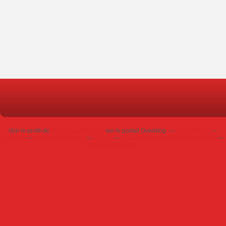
Voir le profil de
Dominique Poursin
sur le portail Overblog
Top articles
Contact
Signaler un abus
C.G.U.
Cookies et données personnelles
Préférences cookies