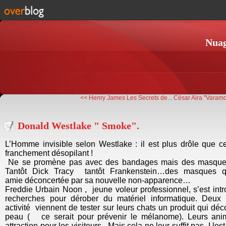
Nuag
<< Henry James Les Secrets de...
César Aira "Varamo
Donald Westlake " Smoke".
L’Homme invisible selon Westlake : il est plus drôle que c
franchement désopilant !
Ne se promène pas avec des bandages mais des masques 
Tantôt Dick Tracy tantôt Frankenstein…des masques q
amie déconcertée par sa nouvelle non-apparence…
Freddie Urbain Noon , jeune voleur professionnel, s’est intro
recherches pour dérober du matériel informatique. Deux s
activité viennent de tester sur leurs chats un produit qui dé
peau ( ce serait pour prévenir le mélanome). Leurs ani
attraction pour les visiteurs . Mais cela ne leur suffit pas. I le