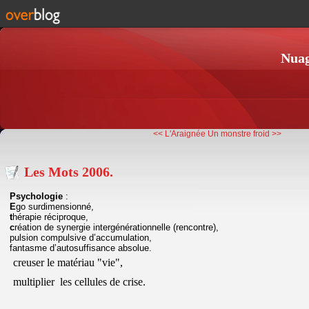
Nuag
<< L'Araignée
Un monstre froid >>
Les Mots 2006.
Psychologie
:
E
go surdimensionné,
t
hérapie réciproque,
c
réation de synergie intergénérationnelle (rencontre),
pulsion compulsive d’accumulation,
fantasme d’autosuffisance absolue.
creuser le matériau "vie",
multiplier les cellules de crise.