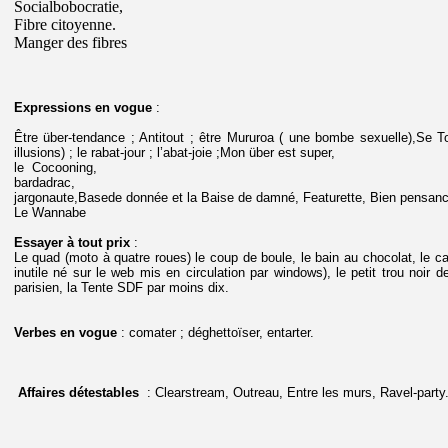
Socialbobocratie,
Fibre citoyenne.
Manger des fibres
Expressions en vogue
:
Être über-tendance ; Antitout ; être Mururoa ( une bombe sexuelle),Se To
illusions) ; le rabat-jour ; l’abat-joie ;Mon über est super,
le Cocooning,
bardadrac,
jargonaute,Basede donnée et la Baise de damné, Featurette, Bien pensanc
Le Wannabe
Essayer à tout prix
:
Le quad (moto à quatre roues) le coup de boule, le bain au chocolat, le c
inutile né sur le web mis en circulation par windows), le petit trou noir
parisien, la Tente SDF par moins dix.
Verbes en vogue
: comater ; déghettoïser, entarter.
Affaires détestables
: Clearstream, Outreau, Entre les murs, Ravel-party