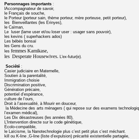
Personnages importants
:
lAccompagnateur de savoir,
le Français de souche,
le Porteur (porteur sain, thème porteur, mère porteuse, petit porteur),
les Bienveillantes (les Erinyes),
le Caïman,
Le luser (lame user et/ou loser user : usager sans pouvoir),
les kevins ( superhackers ados)
Les bébés bonsaï
les Gens du cru.
femmes Kamikase,
les
les Desperate Housewives.
L'ex-futur(e).
Société
:
Casier judiciaire en Maternelle,
Soutien à la parentalité,
Immigration choisie
Discrimination positive,
Génération précaire,
potentiel d’espérance,
culture de l’ours,
Droit à l’asexualité, à Mourir en douceur,
la Médecine des arts ménagers ( qui repose sur des examens technologiq
l’examen médical),
Les Dix désastreuses (les années 80),
L'Intervention directe sur le code génétique,
Ecolo-compatible,
le Laïcisme, la Nanotechnologie plus c’est petit plus c’est méchant.
kill ou K-line ,G-line (liste d’expulsion) précarité existentielle partagée,