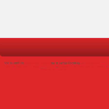
Voir le profil de
Dominique Poursin
sur le portail Overblog
Top articles
Contact
Signaler un abus
C.G.U.
Cookies et données personnelles
Préférences cookies