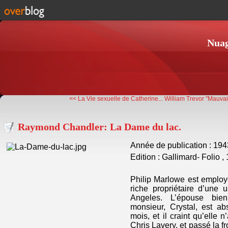
Nuag
<< La Vie sexuelle de Catherine...
William Trevor "Mauvai
Raymond Chandler: La Dame du lac.
Année de publication : 194
Edition : Gallimard- Folio ,
Philip Marlowe est employ
riche propriétaire d’une
Angeles. L’épouse bi
monsieur, Crystal, est ab
mois, et il craint qu’elle 
Chris Lavery, et passé la f