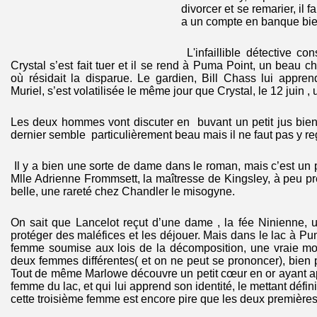
divorcer et se remarier, il fa
a un compte en banque bie
L'infaillible détective co
Crystal s’est fait tuer et il se rend à Puma Point, un beau 
où résidait la disparue. Le gardien, Bill Chass lui appre
Muriel, s’est volatilisée le même jour que Crystal, le 12 juin , 
Les deux hommes vont discuter en buvant un petit jus bien
dernier semble particulièrement beau mais il ne faut pas y r
Il y a bien une sorte de dame dans le roman, mais c’est u
Mlle Adrienne Frommsett, la maîtresse de Kingsley, à peu pr
belle, une rareté chez Chandler le misogyne.
On sait que Lancelot reçut d’une dame , la fée Ninienne, 
protéger des maléfices et les déjouer. Mais dans le lac à Pu
femme soumise aux lois de la décomposition, une vraie mort
deux femmes différentes( et on ne peut se prononcer), bien 
Tout de même Marlowe découvre un petit cœur en or ayant a
femme du lac, et qui lui apprend son identité, le mettant défini
cette troisième femme est encore pire que les deux premières