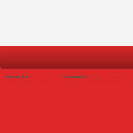
Voir le profil de
Dominique Poursin
sur le portail Overblog
Top articles
Contact
Signaler un abus
C.G.U.
Cookies et données personnelles
Préférences cookies