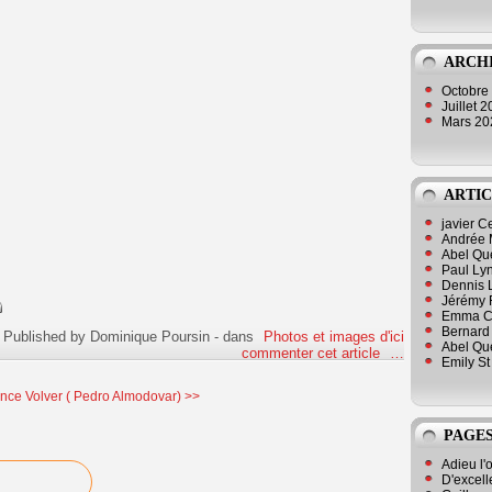
ARCH
Octobre
Juillet 
Mars 2
ARTIC
javier 
Andrée 
Abel Qu
Paul Lyn
Dennis 
Jérémy 
Emma Cli
Bernard 
Published by Dominique Poursin
-
dans
Photos et images d'ici
Abel Que
commenter cet article
…
Emily St
ance
Volver ( Pedro Almodovar) >>
PAGES
Adieu l'
D'excell