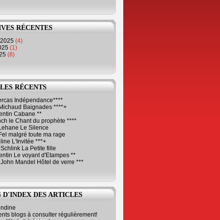
IVES RÉCENTES
 2025
(4)
2025
(1)
025
(8)
LES RÉCENTS
Cercas Indépendance****
Michaud Baignades ****+
entin Cabane **
ch le Chant du prophète ****
Lehane Le Silence
Fel malgré toute ma rage
ne L'Invitée ***+
Schlink La Petite fille
ntin Le voyant d'Etampes **
 John Mandel Hôtel de verre ***
 D'INDEX DES ARTICLES
ondine
ents blogs à consulter régulièrement!