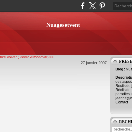
Nuagesetvent
ance
Volver ( Pedro Almodovar) >>
PRÉS
27 janvier 2007
Blog
: Nu
Descript
des aspect
Récits de 
Récits de 
parodies. 
jeanne@ne
Contact
RECH