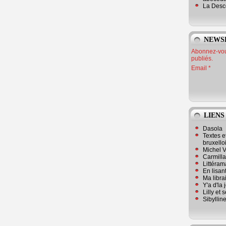
La Desc
NEWS
Abonnez-vous
publiés.
Email
LIENS
Dasola
Textes e
bruxello
Michel V
Carmill
Littérama
En lisan
Ma librai
Y'a d'la
Lilly et 
Sibyllin