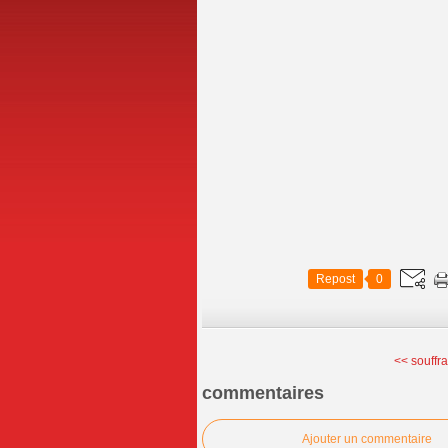
Repost
0
<< souffr
commentaires
Ajouter un commentaire