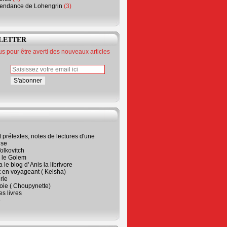
endance de Lohengrin
(3)
LETTER
 pour être averti des nouveaux articles
t prétextes, notes de lectures d'une
ise
olkovitch
a le Golem
 le blog d' Anis la librivore
t en voyageant ( Keisha)
rie
 joie ( Choupynette)
ses livres
e