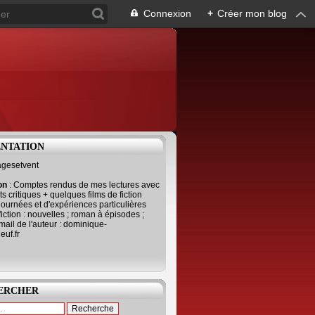
Connexion
+
Créer mon blog
ENTATION
agesetvent
ion
: Comptes rendus de mes lectures avec
s critiques + quelques films de fiction
journées et d'expériences particulières
fiction : nouvelles ; roman à épisodes ;
mail de l'auteur : dominique-
uf.fr
ERCHER