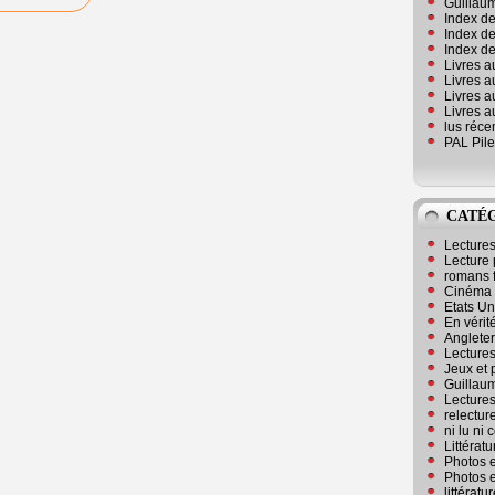
Guillaum
Index de
Index de
Index des
Livres a
Livres a
Livres a
Livres a
lus réc
PAL Pile
CATÉ
Lecture
Lecture 
romans 
Cinéma
Etats Un
En vérité
Angleter
Lecture
Jeux et 
Guillaum
Lectures
relectur
ni lu ni
Littérat
Photos e
Photos e
littérat