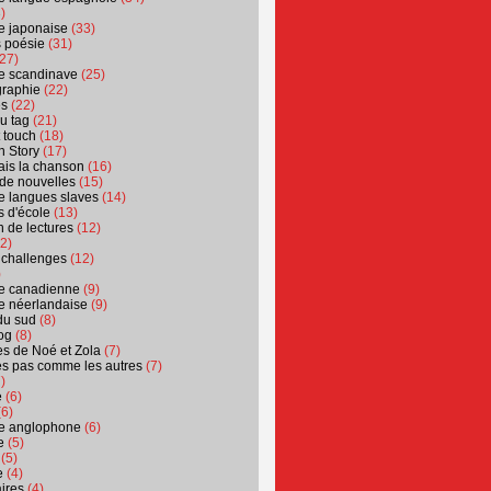
)
ure japonaise
(33)
s poésie
(31)
27)
ure scandinave
(25)
graphie
(22)
es
(22)
u tag
(21)
t touch
(18)
n Story
(17)
ais la chanson
(16)
 de nouvelles
(15)
ure langues slaves
(14)
 d'école
(13)
 de lectures
(12)
2)
 challenges
(12)
)
ure canadienne
(9)
ure néerlandaise
(9)
du sud
(8)
og
(8)
s de Noé et Zola
(7)
es pas comme les autres
(7)
)
e
(6)
6)
ure anglophone
(6)
e
(5)
(5)
e
(4)
ires
(4)