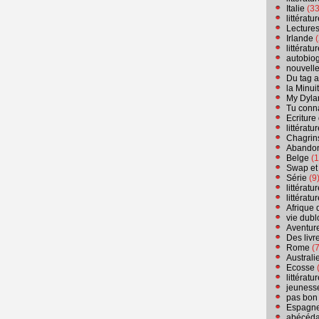
Italie
(33
littérat
Lecture
Irlande
(
littérat
autobio
nouvell
Du tag a
la Minui
My Dyla
Tu conn
Ecriture
littérat
Chagrins
Abandon
Belge
(1
Swap et
Série
(9
littérat
littérat
Afrique 
vie dubl
Aventure
Des livr
Rome
(7
Australi
Ecosse
(
littérat
jeuness
pas bon
Espagn
abécéda