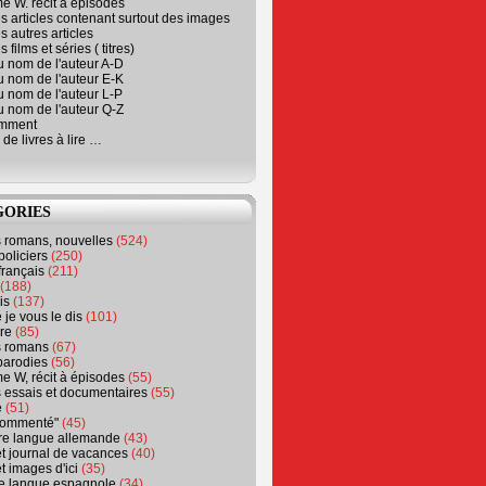
e W. récit à épisodes
s articles contenant surtout des images
s autres articles
 films et séries ( titres)
u nom de l'auteur A-D
u nom de l'auteur E-K
u nom de l'auteur L-P
u nom de l'auteur Q-Z
emment
 de livres à lire …
GORIES
s romans, nouvelles
(524)
policiers
(250)
français
(211)
(188)
is
(137)
 je vous le dis
(101)
re
(85)
s romans
(67)
parodies
(56)
e W, récit à épisodes
(55)
 essais et documentaires
(55)
e
(51)
 commenté"
(45)
ure langue allemande
(43)
t journal de vacances
(40)
t images d'ici
(35)
ure langue espagnole
(34)