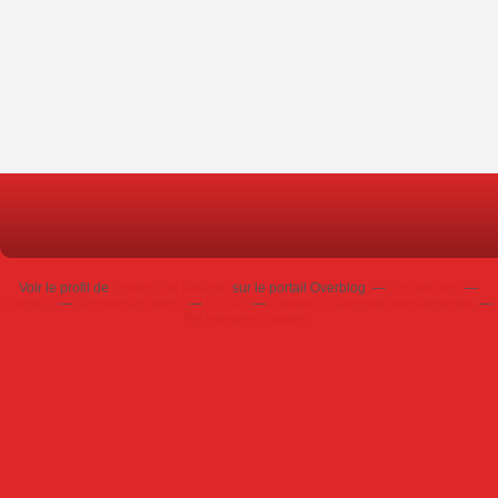
Voir le profil de
Dominique Poursin
sur le portail Overblog
Top articles
Contact
Signaler un abus
C.G.U.
Cookies et données personnelles
Préférences cookies