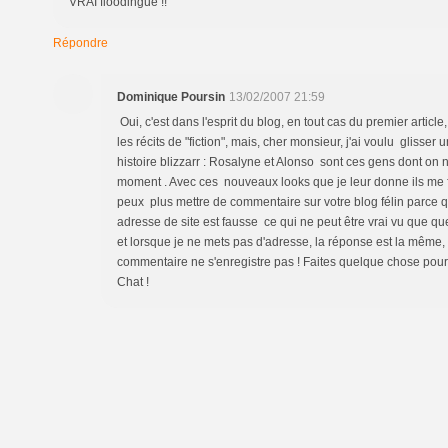
VRAI floodingue !!
Répondre
Dominique Poursin
13/02/2007 21:59
Oui, c'est dans l'esprit du blog, en tout cas du premier article
les récits de "fiction", mais, cher monsieur, j'ai voulu glisser
histoire blizzarr : Rosalyne et Alonso sont ces gens dont on 
moment . Avec ces nouveaux looks que je leur donne ils me fa
peux plus mettre de commentaire sur votre blog félin parce 
adresse de site est fausse ce qui ne peut être vrai vu que que 
et lorsque je ne mets pas d'adresse, la réponse est la même, 
commentaire ne s'enregistre pas ! Faites quelque chose pour 
Chat !