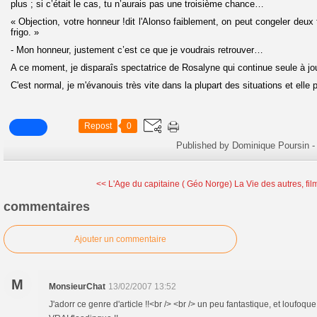
plus ; si c’était le cas, tu n’aurais pas une troisième chance…
« Objection, votre honneur !dit l'Alonso faiblement, on peut congeler deu
frigo. »
- Mon honneur, justement c’est ce que je voudrais retrouver…
A ce moment, je disparaîs spectatrice de Rosalyne qui continue seule à jo
C'est normal, je m'évanouis très vite dans la plupart des situations et elle p
Repost
0
Published by Dominique Poursin
-
<< L'Age du capitaine ( Géo Norge)
La Vie des autres, fil
commentaires
Ajouter un commentaire
M
MonsieurChat
13/02/2007 13:52
J'adorr ce genre d'article !!<br /> <br /> un peu fantastique, et loufoque !