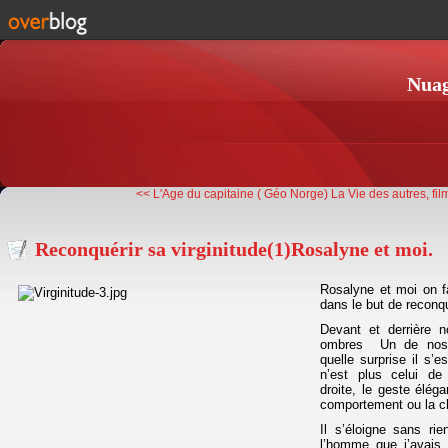
Nuag
<< L'Age du capitaine ( Géo Norge)
La Vie des autres, fil
Reconquérir sa virginitude(1)Rosalyne et moi.
Rosalyne et moi on f
dans le but de reconqué
Devant et derrière n
ombres Un de nos f
quelle surprise il s’e
n’est plus celui de
droite, le geste élég
comportement ou la ch
Il s’éloigne sans rie
l’homme que j’avais 