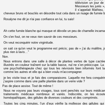
télévision un jour de
Messieurs les jurés »
il s’appelait Mathieu, 
cheveux bruns et bouclés en désordre tout cela dans un nuage de fumée b
Rosalyne me dit je n'ai pas confiance en lui, tu sais!
Ah cette fumée blanche qui masque et dévoile un peu de charnelle incarnat
On s'en fout, on ne veux rien savoir de ces messieurs.
On veut reconquérir notre virginitude.
on sait ce qu'on veut le programme est précis; pas de » j’ai du malêtre, 
plus rien à lavis…"
Non.
Nous entrons dans une salle à décor de plantes vertes de type cactée
illustrés en couleur traînent sur la table basse, nul ne s’en préoccupe. La s
une psychothérapeute chez qui tous les névrosés bien informés font 
comme les autres et elle qui a bien voulu m'accompagner.
je les visite tous et je fais des comparaisons. Laquelle me fera conquérir
j’aspire comme dans une paille plantée dans un verre vide ?
Pas de place assise. Tout de même !
Nous ne voyons pas leurs visages, tous sont penchés sur leurs médicame
traitements médicaux nombreux et variés. Indiscrète, on les écout
homéopathiques, des gélules de diverses couleurs et des comprimés.
Toutes les cinq minutes, l’un d’eux vérifie la mollesse des gélules qu