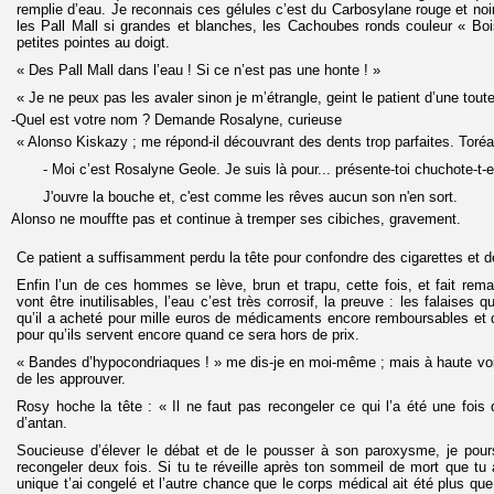
remplie d’eau. Je reconnais ces gélules c’est du Carbosylane rouge et noir ;
les Pall Mall si grandes et blanches, les Cachoubes ronds couleur « Boi
petites pointes au doigt.
« Des Pall Mall dans l’eau ! Si ce n’est pas une honte ! »
« Je ne peux pas les avaler sinon je m’étrangle, geint le patient d’une toute
-Quel est votre nom ? Demande Rosalyne, curieuse
« Alonso Kiskazy ; me répond-il découvrant des dents trop parfaites. Toréa
- Moi c’est Rosalyne Geole. Je suis là pour... présente-toi chuchote-t-e
J'ouvre la bouche et, c'est comme les rêves aucun son n'en sort.
Alonso ne mouffte pas et continue à tremper ses cibiches, gravement.
Ce patient a suffisamment perdu la tête pour confondre des cigarettes et
Enfin l’un de ces hommes se lève, brun et trapu, cette fois, et fait re
vont être inutilisables, l’eau c’est très corrosif, la preuve : les falaises q
qu’il a acheté pour mille euros de médicaments encore remboursables et qu
pour qu’ils servent encore quand ce sera hors de prix.
« Bandes d’hypocondriaques ! » me dis-je en moi-même ; mais à haute voi
de les approuver.
Rosy hoche la tête : « Il ne faut pas recongeler ce qui l’a été une fois 
d’antan.
Soucieuse d’élever le débat et de le pousser à son paroxysme, je pou
recongeler deux fois. Si tu te réveille après ton sommeil de mort que tu 
unique t’ai congelé et l’autre chance que le corps médical ait été plus que