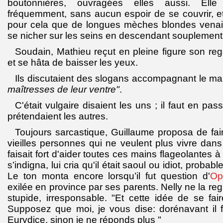
boutonnières, ouvragées elles aussi. Elle 
fréquemment, sans aucun espoir de se couvrir, et
pour cela que de longues mèches blondes venai
se nicher sur les seins en descendant souplement
Soudain, Mathieu reçut en pleine figure son rega
et se hâta de baisser les yeux.
Ils discutaient des slogans accompagnant le man
maîtresses de leur ventre"
.
C'était vulgaire disaient les uns ; il faut en pas
prétendaient les autres.
Toujours sarcastique, Guillaume proposa de fair
vieilles personnes qui ne veulent plus vivre dans
faisait fort d'aider toutes ces mains flageolantes à 
s’indigna, lui cria qu'il était saoul ou idiot, probabl
Le ton monta encore lorsqu’il fut question d'
Op
exilée en province par ses parents. Nelly ne la regre
stupide, irresponsable. "Et cette idée de se fai
Supposez que moi, je vous dise: dorénavant i
Eurydice, sinon je ne réponds plus "