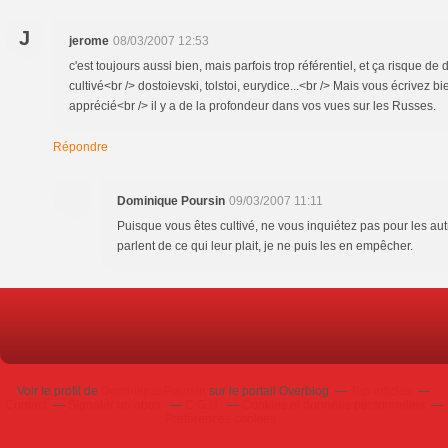
J
jerome
08/03/2007 12:53
c'est toujours aussi bien, mais parfois trop référentiel, et ça risque de
cultivé<br /> dostoievski, tolstoi, eurydice...<br /> Mais vous écrivez bie
apprécié<br /> il y a de la profondeur dans vos vues sur les Russes.
Répondre
Dominique Poursin
09/03/2007 11:11
Puisque vous êtes cultivé, ne vous inquiétez pas pour les a
parlent de ce qui leur plait, je ne puis les en empêcher.
Voir le profil de
Dominique Poursin
sur le portail Overblog
Top articles
Contact
Signaler un abus
C.G.U.
Cookies et données personnelles
Préférences cookies