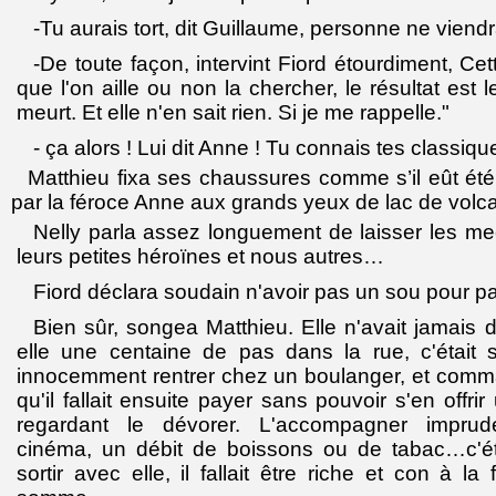
-Tu aurais tort, dit Guillaume, personne ne viendr
-De toute façon, intervint Fiord étourdiment, Cet
que l'on aille ou non la chercher, le résultat est
meurt. Et elle n'en sait rien. Si je me rappelle."
- ça alors ! Lui dit Anne ! Tu connais tes classiqu
Matthieu fixa ses chaussures comme s’il eût été
par la féroce Anne aux grands yeux de lac de volc
Nelly parla assez longuement de laisser les m
leurs petites héroïnes et nous autres…
Fiord déclara soudain n'avoir pas un sou pour pa
Bien sûr, songea Matthieu. Elle n'avait jamais d
elle une centaine de pas dans la rue, c'était s
innocemment rentrer chez un boulanger, et com
qu'il fallait ensuite payer sans pouvoir s'en offr
regardant le dévorer. L'accompagner impr
cinéma, un débit de boissons ou de tabac…c'éta
sortir avec elle, il fallait être riche et con à l