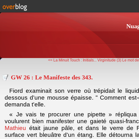
Nuag
<< La Minuit Touch : Initials...
Virginitude (3) Le mot de
GW 26 : Le Manifeste des 343.
Fiord examinait son verre où trépidait le liqu
dessous d'une mousse épaisse. " Comment est-
demanda t'elle.
« Je vais te procurer une pipette » répliqu
voulurent bien manifester une gaieté quasi-fran
Mathieu
était jaune pâle, et dans le verre de F
surface vert bleuâtre d'un étang. Elle détourna l