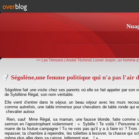
Nuag
<< Les Témoins ( André Téchiné)
Lionel Jospin, un homme pol
Ségolène,une femme politique qui n'a pas l'air
Ségolène fait une visite chez ses parents où elle se fait appeler par son v
de Sybillène Régal, son nom véritable.
Elle vient d’entrer dans le séjour, un beau séjour avec les murs recouv
comme autrefois, une table immense pour chevaliers de table ronde qui 
chevalier autour.
Rien, sauf Mme Régal, sa maman, une fausse blonde, faite comme une
sermon en l’apostrophant violemment : « Sybille ! Te voilà ! Personne ne
marre de ta foutue campagne ! Tu ne vois pas qu’il y a à faire ici ? Trois 
repasser, ta chambre à repeindre, les toilettes à lessiver, la chasse qui s
même plus aller dans sa caisse, tellement que... ! »