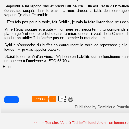
Ségosybille ne répond pas et prend l’air neutre. Elle est vêtue d’un twin-s
écossaise coupée dans le biais. La mère dresse la table de repassage e
vapeur. Ça chauffe terrible.
- T’en fais pas pour la table, fait Sybille, je vais la faire livrer dans peu de
Mme Régal soupire et ajoute « ton père est mécontent ; tu comprends il
plat surgelé et que je le fiche dans le micro-ondes, il veut de la Cuisine. E
rendu son tablier ? Il n’arrête pas de prendre la mouche … »
Sybille s’approche du buffet en contournant la table de repassage ; ell
lèvres : « je vais appeler papa ».
Saisit le combiné d’un vieux téléphone en bakélite qui ne fonctionne sa
un numéro à l’ancienne « ETO 53 70 »
Etoile.
Repost
0
Published by Dominique Poursin
<< Les Témoins ( André Téchiné)
Lionel Jospin, un homme pol