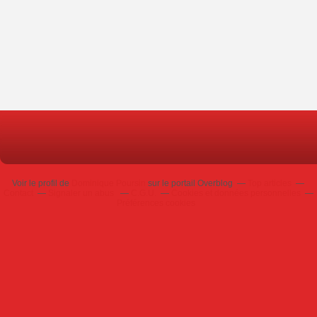
Voir le profil de
Dominique Poursin
sur le portail Overblog
Top articles
Contact
Signaler un abus
C.G.U.
Cookies et données personnelles
Préférences cookies