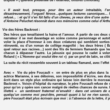
disputé »
( querelle présentée de l’extérieur, ombres chinoises)
«
Il avait tout, presque, pour être un auteur intraitable, l
désastreusement, l’orgueil féroce
…
quelques lectures canoniques… l
refusé…
:
et qu’il s’en fût fallu d’un cheveu, je veux dire d’une au
d’Antoine Peluchet résonnât dans nos mémoires comme celui d’Art
Vie des frères Backroot
:
Des héros que tenaillaient la haine et l’amour. A partir de ces deu
narrateur il se met davantage en scène comme personnage et autob
voler la place d’honneur à ces deux créatures qui semblent sorti
réinventé, ou d’un roman de collège magnifié : les deux frères ( 
quel retour aux racines…) sont des fils de fermiers flamands que leu
chacun à dépasser l’autre. La jalousie qui pousse le cadet à voler 
Roland ( «
L’Homme qui voulut être roi
») par un prof de latin, se clôt
La suite du récit ressemble souvent à un tableau flamand, avec l’effet 
Avec «
Vie du père Foucault
« on entre de plus en plus dans la v
actrice Marianne, à ses déboires, son impossibilité d’écrire, ses dro
écrit dans un style plus ordinaire qui laisse loin derrière le morce
Backroot ». Voisin d’hôpital du narrateur, le père Foucault refuse de s
pour qu’on y opère son cancer malgré de réelles chances de survie. 
illettré «
un sentiment fraternel m’envahit : dans cet univers de 
quelqu’un comme moi peut-être, pensait quant à lui ne rien savoir
père Foucault était plus écrivain que moi : à l’absence de la lettre, il p