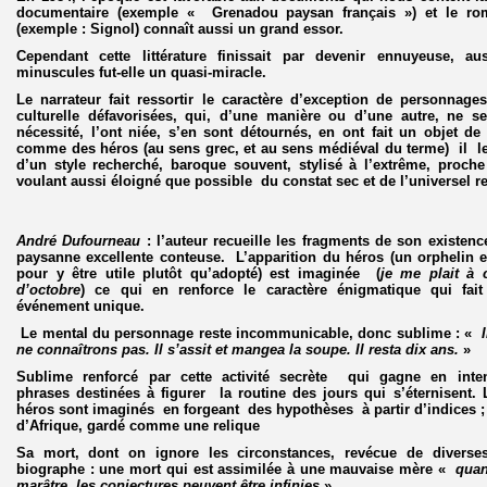
documentaire (exemple « Grenadou paysan français ») et le ro
(exemple : Signol) connaît aussi un grand essor.
Cependant cette littérature finissait par devenir ennuyeuse, au
minuscules fut-elle un quasi-miracle.
Le narrateur fait ressortir le caractère d’exception de personnage
culturelle défavorisées, qui, d’une manière ou d’une autre, ne se
nécessité, l’ont niée, s’en sont détournés, en ont fait un objet de
comme des héros (au sens grec, et au sens médiéval du terme) il l
d’un style recherché, baroque souvent, stylisé à l’extrême, proch
voulant aussi éloigné que possible du constat sec et de l’universel r
André Dufourneau
: l’auteur recueille les fragments de son existenc
paysanne excellente conteuse. L’apparition du héros (un orphelin e
pour y être utile plutôt qu’adopté) est imaginée (
je me plait à c
d’octobre
) ce qui en renforce le caractère énigmatique qui fait
événement unique.
Le mental du personnage reste incommunicable, donc sublime : «
ne connaîtrons pas. Il s’assit et mangea la soupe. Il resta dix ans.
»
Sublime renforcé par cette activité secrète qui gagne en inten
phrases destinées à figurer la routine des jours qui s’éternisent.
héros sont imaginés en forgeant des hypothèses à partir d’indices 
d’Afrique, gardé comme une relique
Sa mort, dont on ignore les circonstances, revécue de diverses
biographe : une mort qui est assimilée à une mauvaise mère «
quan
marâtre, les conjectures peuvent être infinies
».