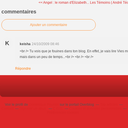
<< Angel : le roman d'Elizabeth...
Les Témoins ( André Té
commentaires
Ajouter un commentaire
K
keisha
24/10/2009 08:46
<br /> Tu vois que je fouines dans ton blog. En effet, je vais lire Vies 
mais dans un peu de temps...<br /> <br /> <br />
Répondre
Voir le profil de
Dominique Poursin
sur le portail Overblog
Top articles
Contact
Signaler un abus
C.G.U.
Cookies et données personnelles
Préférences cookies