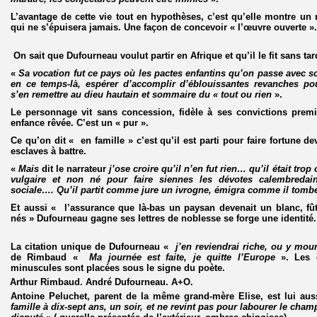
L’avantage de cette vie tout en hypothèses, c’est qu’elle montre un ré
qui ne s’épuisera jamais. Une façon de concevoir « l’œuvre ouverte ».
On sait que Dufourneau voulut partir en Afrique et qu’il le fit sans tar
«
Sa vocation fut ce pays où les pactes enfantins qu’on passe avec 
en ce temps-là, espérer d’accomplir d’éblouissantes revanches po
s’en remettre au dieu hautain et sommaire du « tout ou rien
».
Le personnage vit sans concession, fidèle à ses convictions prem
enfance rêvée. C’est un « pur ».
Ce qu’on dit « en famille » c’est qu’il est parti pour faire fortune de
esclaves à battre.
«
Mais
dit le narrateur
j’ose croire qu’il n’en fut rien… qu’il était tro
vulgaire et non né pour faire siennes les dévotes calembredai
sociale…. Qu’il partit comme jure un ivrogne, émigra comme il tomb
Et aussi «
l’assurance que là-bas un paysan devenait un blanc, fût-
nés
» Dufourneau gagne ses lettres de noblesse se forge une identité.
La citation unique de Dufourneau «
j’en reviendrai riche, ou y mour
de Rimbaud «
Ma journée est faite, je quitte l’Europe
». Les 
minuscules sont placées sous le signe du poète.
Arthur Rimbaud. André Dufourneau. A+O.
Antoine Peluchet, parent de la même grand-mère Elise, est lui a
famille à dix-sept ans, un soir, et ne revint pas pour labourer le cham