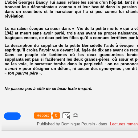
L’abbé
Georges Bandy
lui aussi refuse les soins d’un hôpital, tant il 
trouvent leur dénominateur commun et leur beauté dans la passio
dans un sous-bois et le narrateur qui l’a si peu connu lui cha
révélation.
Le narrateur évoque sa sœur dans «
Vie de la petite morte
» qui a vé
1942 et meurt sans avoir parlé, trois ans avant sa propre naissance
tragiques encore, de deux petites filles qu’il a connues terrifiées par l
La description du supplice de la petite Bernadette l’aide à évoquer 
esprit qu’il croira l’avoir vue devant lui, âgée de dix ans avant de reco
Dans ce peuple de fantômes où les deux grand-mères feraien
supplantaient pas si facilement les deux grands-pères, où sœur et pè
ne les voie, le narrateur tombe dans la perplexité : on ne prononc
«
mort
» pour désigner un défunt, ni aucun des synonymes ; on di
« ton pauvre père ».
Ne passez pas à côté de ce beau texte inspiré.
Repost
0
Published by Dominique Poursin
-
dans
Lectures roman