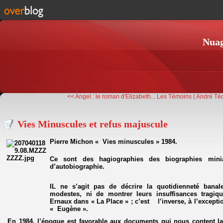
Nuag
<< Angel : le roman d'Elizabeth...
Les Témoins ( André Té
Vies Minuscules et refus majuscule
Pierre Michon « Vies minuscules » 1984.
Ce sont des hagiographies des biographies mini
d’autobiographie.
IL ne s’agit pas de décrire la quotidienneté bana
modestes, ni de montrer leurs insuffisances tragiq
Ernaux dans « La Place » ; c’est l’inverse, à l’excepti
« Eugène ».
En
1984
, l’époque est favorable aux documents qui nous content l