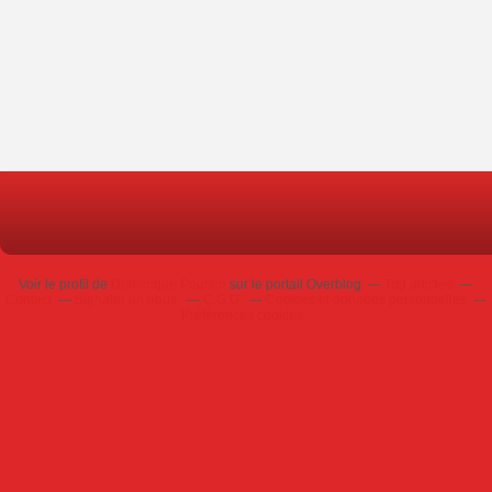
Voir le profil de
Dominique Poursin
sur le portail Overblog
Top articles
Contact
Signaler un abus
C.G.U.
Cookies et données personnelles
Préférences cookies