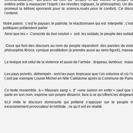
entière prête à massacrer l’esprit ( les révoltes logiques, la philosophie). Un d
promeut la bêtise(
ignorants pour la science,roués pour le confort
). Ce disco
l’entend.
Notre patois :
c’est le paysan, le patriote, le réactionnaire qui est interpellé ;
politiques prétendent parler.
Ainsi que les «
Conscrits du bon vouloir »
soit les soldats, le peuple des solda
Ceux qui font des discours au nom du peuple répandent des paroles de violen
philosophie
féroce
,
cynique
prostitution (à prendre aussi au sens figuré),
massac
Le lexique est celui de la violence et aussi de l’armée : drapeau, tambour, massa
Les pays poivrés, détrempés : sont les pays tropicaux que l’on colonise et où l’
( soit par exemple Louise Michel en Nlle Calédonie après la Commune de Paris
Ce texte ressemble à «
Mauvais sang
», d’ »
une saison en enfer
» sauf que
parle en son nom, exprime son propre désarroi, face à ce qu’offrent les dirigeants
Ici,il imite le discours dominants qui prétend s’appuyer sur le peuple 
excessivement provocateur et nihiliste , ce qu’il est en réalité.