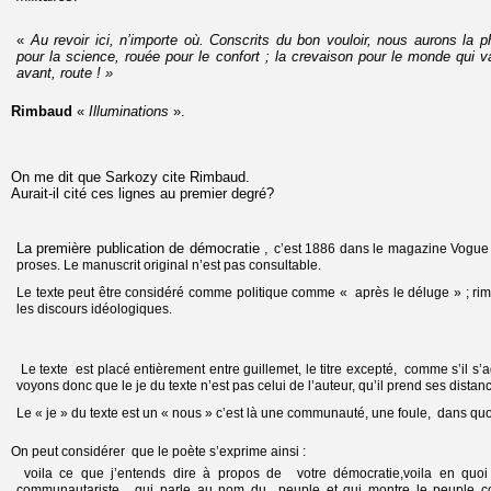
«
Au revoir ici, n’importe où. Conscrits du bon vouloir, nous aurons la p
pour la science, rouée pour le confort ; la crevaison pour le monde qui v
avant, route ! »
Rimbaud
«
Illuminations
».
On me dit que Sarkozy cite Rimbaud.
Aurait-il cité ces lignes au premier degré?
La première publication de démocratie ,
c’est 1886 dans le magazine Vogu
proses. Le manuscrit original n’est pas consultable.
Le texte peut être considéré comme politique comme « après le déluge » ; ri
les discours idéologiques.
Le texte est placé entièrement entre guillemet, le titre excepté, comme s’il s’ag
voyons donc que le je du texte n’est pas celui de l’auteur, qu’il prend ses distan
Le « je » du texte est un « nous » c’est là une communauté, une foule, dans quo
On peut considérer que le poète s’exprime ainsi :
voila ce que j’entends dire à propos de votre démocratie,voila en quoi 
communautariste, qui parle au nom du peuple et qui montre le peuple co