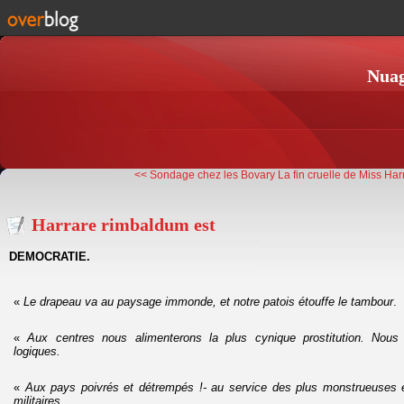
Nuag
<< Sondage chez les Bovary
La fin cruelle de Miss Har
Harrare rimbaldum est
DEMOCRATIE.
«
Le drapeau va au paysage immonde, et notre patois étouffe le tambour
.
«
Aux centres nous alimenterons la plus cynique prostitution. Nous
logiques.
«
Aux pays poivrés et détrempés !- au service des plus monstrueuses ex
militaires
.