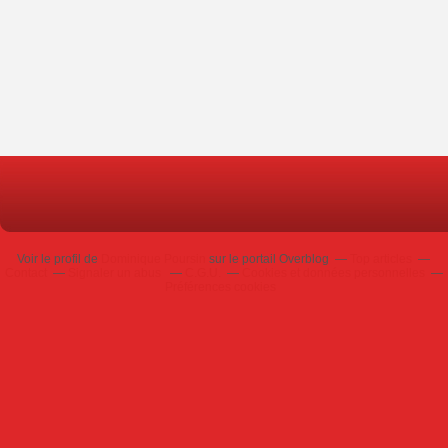
Voir le profil de
Dominique Poursin
sur le portail Overblog
Top articles
Contact
Signaler un abus
C.G.U.
Cookies et données personnelles
Préférences cookies