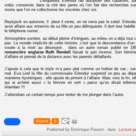
L’enquêteur Erlendur fait autopsier des cadavres, p
volés conservés dans la cité des jarres où l’on fait des recherches su
moins que l’on ne collectionne les viscères chez soi.
Reykjavik en automne, il pleut il vente, on ne verra pas le soleil. Erlendu
avoir affaire aux ennemis de sa fille un peu délinquante. Il dort tout habill
le téléphone sonne…
Atmosphère sombre, au début pleine d’intrigues, au milieu on a déjà tout c
pas. La morale implicite de cette histoire ,c'est que la descendance d’un v
vouée à la mort au désespoir… dans un autre roman publié en 1
romancière anglaise Ruth Rendell
faisait le pari inverse. Son héroïne,
d’affaire et prenait de la distance avec les parents défaillants.
J’ajoute à cela que le style m’a paru plat comme un trottoir de rue ; sa
mal. Eva Lind la fille du commissaire Erlendur surprend un peu au dépa
manières hystériques ; elle ajoute du piment à l’affaire. Mais vers la fin, e
qui ai acheté aussi « la femme en vert » parce qu’on disait telle
islandais !!!
J’attendrais un certain temps pour tenter de me plonger dans l’autre.
Repost
0
Published by Dominique Poursin
-
dans
Lecture po