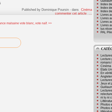
Guillaum
Index de
Index de
Published by Dominique Poursin
-
dans
Cinéma
Index des
commenter cet article
…
Livres a
Livres a
Livres a
ance malsaine
vote blanc, vote naïf. >>
Livres a
lus réc
PAL Pile
CATÉ
Lecture
Lecture 
romans 
Cinéma
Etats Un
En vérité
Angleter
Lecture
Jeux et 
Guillaum
Lectures
relectur
ni lu ni
Littérat
Photos e
Photos e
littérat