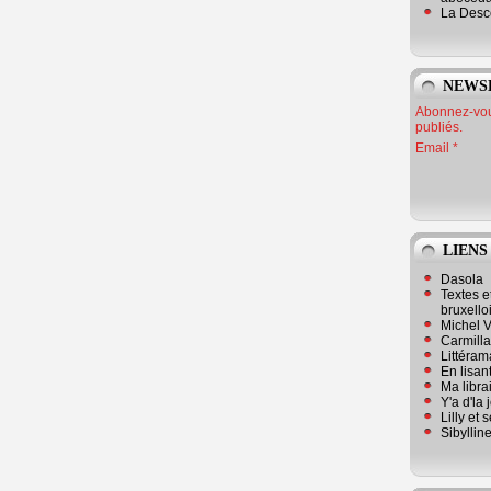
La Desc
NEWS
Abonnez-vous
publiés.
Email
LIENS
Dasola
Textes e
bruxello
Michel V
Carmill
Littérama
En lisan
Ma librai
Y'a d'la
Lilly et 
Sibyllin