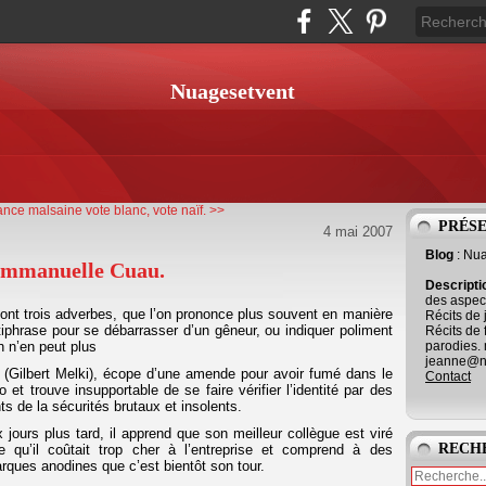
Nuagesetvent
ance malsaine
vote blanc, vote naïf. >>
PRÉS
4 mai 2007
Blog
: Nu
'Emmanuelle Cuau.
Descript
des aspect
ont trois adverbes, que l’on prononce plus souvent en manière
Récits de 
tiphrase pour se débarrasser d’un gêneur, ou indiquer poliment
Récits de 
parodies. 
n n’en peut plus
jeanne@ne
 (Gilbert Melki), écope d’une amende pour avoir fumé dans le
Contact
o et trouve insupportable de se faire vérifier l’identité par des
ts de la sécurités brutaux et insolents.
 jours plus tard, il apprend que son meilleur collègue est viré
RECH
e qu’il coûtait trop cher à l’entreprise et comprend à des
rques anodines que c’est bientôt son tour.