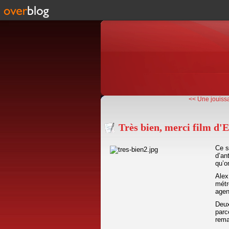
<< Une jouiss
Très bien, merci film d
Ce s
d’an
qu’o
Alex
métr
agen
Deux
parc
rema