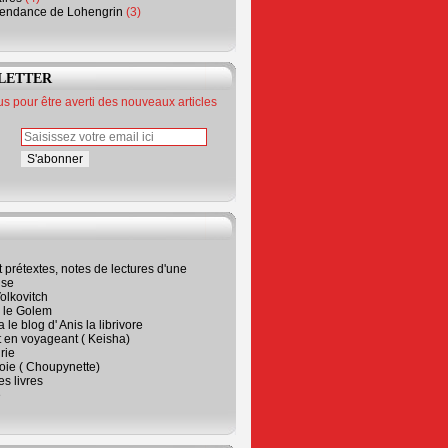
endance de Lohengrin
(3)
LETTER
 pour être averti des nouveaux articles
t prétextes, notes de lectures d'une
ise
olkovitch
a le Golem
 le blog d' Anis la librivore
t en voyageant ( Keisha)
rie
 joie ( Choupynette)
ses livres
e