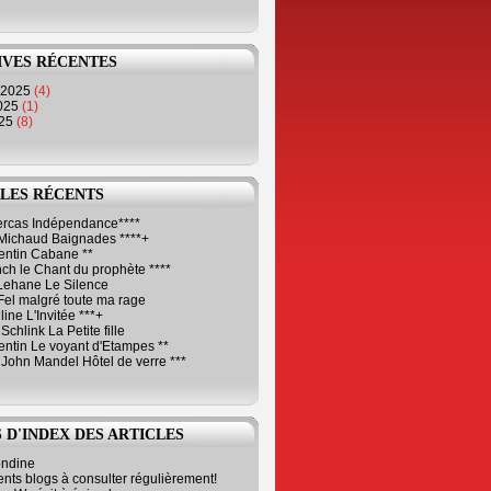
IVES RÉCENTES
 2025
(4)
2025
(1)
025
(8)
LES RÉCENTS
Cercas Indépendance****
Michaud Baignades ****+
entin Cabane **
ch le Chant du prophète ****
Lehane Le Silence
Fel malgré toute ma rage
ne L'Invitée ***+
Schlink La Petite fille
ntin Le voyant d'Etampes **
 John Mandel Hôtel de verre ***
 D'INDEX DES ARTICLES
ondine
ents blogs à consulter régulièrement!