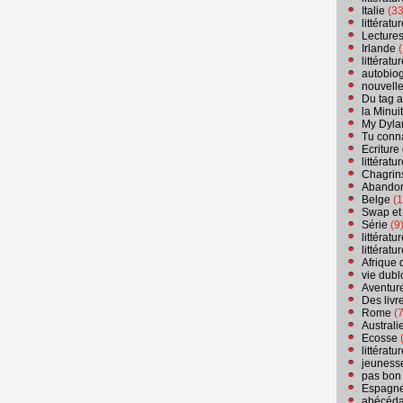
Italie
(33
littérat
Lecture
Irlande
(
littérat
autobio
nouvell
Du tag a
la Minui
My Dyla
Tu conn
Ecriture
littérat
Chagrins
Abandon
Belge
(1
Swap et
Série
(9
littérat
littérat
Afrique 
vie dubl
Aventure
Des livr
Rome
(7
Australi
Ecosse
(
littérat
jeuness
pas bon
Espagn
abécéda