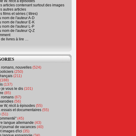
e W. récit à épisodes
s articles contenant surtout des images
s autres articles
 films et séries ( titres)
u nom de l'auteur A-D
u nom de l'auteur E-K
u nom de l'auteur L-P
u nom de l'auteur Q-Z
emment
 de livres à lire …
GORIES
s romans, nouvelles
(524)
policiers
(250)
français
(211)
(188)
is
(137)
 je vous le dis
(101)
re
(85)
s romans
(67)
parodies
(56)
e W, récit à épisodes
(55)
 essais et documentaires
(55)
e
(51)
 commenté"
(45)
ure langue allemande
(43)
t journal de vacances
(40)
t images d'ici
(35)
ure langue espagnole
(34)