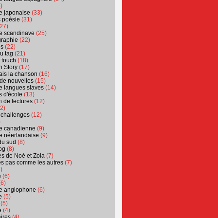
)
ure japonaise
(33)
s poésie
(31)
27)
ure scandinave
(25)
graphie
(22)
es
(22)
u tag
(21)
t touch
(18)
n Story
(17)
ais la chanson
(16)
 de nouvelles
(15)
ure langues slaves
(14)
 d'école
(13)
 de lectures
(12)
2)
 challenges
(12)
)
ure canadienne
(9)
ure néerlandaise
(9)
du sud
(8)
og
(8)
s de Noé et Zola
(7)
es pas comme les autres
(7)
)
e
(6)
6)
ure anglophone
(6)
e
(5)
(5)
e
(4)
ires
(4)