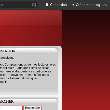
Connexion
+
Créer mon blog
ENTATION
agesetvent
ion
: Comptes rendus de mes lectures avec
s critiques + quelques films de fiction
journées et d'expériences particulières
fiction : nouvelles ; roman à épisodes ;
mail de l'auteur : dominique-
uf.fr
ERCHER