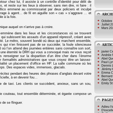
etour chez lui, il assiste à un contrôle d’identité pour délit de
s, et reste sur les lieux à observer, sans rien dire, ni faire : il
illico emmené au commissariat par deux policiers et inculpé
trage à agent… de fil en aiguille son « cas » s’aggrave … et
ARCH
le à la fois.
Octobre
Juillet 
nique auquel on n’arrive pas à croire.
Mars 2
s emmène dans les lieux et les circonstances où se trouvent
 qui subissent les assauts d’un appareil répressif, créant avec
dité. Le métro, souvent bondé où deux qui marchent ensemble,
res qui n’en finissent pas de se succéder, la foule silencieuse
ARTIC
al où l’on attend des journées entières sans connaître son sort,
javier 
nd une éternité le DRH qui vous a convoqué mais ne vous reçoit
Andrée 
 renseigner sur la disparition d’un être cher dans l’énorme
Abel Qu
e formalité
s
administratives
que vous croyez être un laissez-
Paul Lyn
 réalité un placement d’office en HP. La salle commune où les
Dennis 
emps. Des espaces vides, immenses, glacials.
Jérémy 
Emma Cli
 récitez pendant des heures des phrases d’anglais devant votre
Bernard 
ficielle, à en devenir fou…
Abel Que
Emily St
ce de taxi. Les clients se succèdent, anxieux, sans un sou,
 de couteau, tout ensemble déterminée, et égarée compose un
PAGES
 de se flinguer.
Adieu l'
D'excell