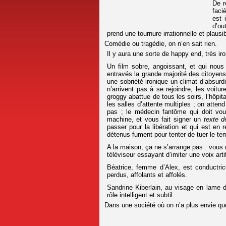
De r
faciè
est 
d’ou
prend une tournure irrationnelle et plausib
Comédie ou tragédie, on n’en sait rien.
Il y aura une sorte de happy end, très iro
Un film sobre, angoissant, et qui nou
entravés la grande majorité des citoyens
une sobriété ironique un climat d’absur
n’arrivent pas à se rejoindre, les voitu
groggy abattue de tous les soirs, l’hôpit
les salles d’attente multiples ; on atte
pas ; le médecin fantôme qui doit vous
machine, et vous fait signer un
texte d
passer pour la libération et qui est en
détenus fument pour tenter de tuer le t
A la maison, ça ne s’arrange pas : vous
téléviseur essayant d’imiter une voix arti
Béatrice, femme d’Alex, est conductri
perdus, affolants et affolés.
Sandrine Kiberlain, au visage en lame
rôle intelligent et subtil.
Dans une société où on n’a plus envie que