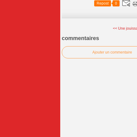
Repost
0
<< Une jouiss
commentaires
Ajouter un commentaire