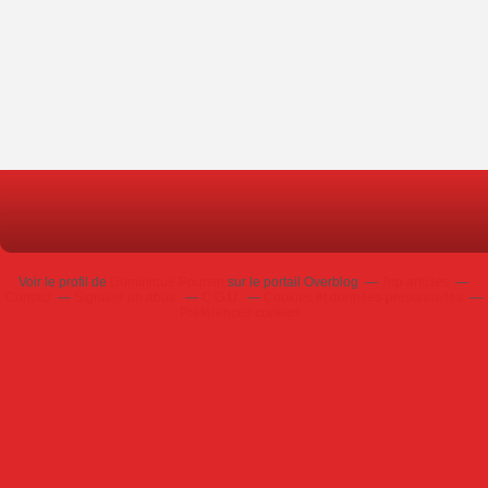
Voir le profil de
Dominique Poursin
sur le portail Overblog
Top articles
Contact
Signaler un abus
C.G.U.
Cookies et données personnelles
Préférences cookies