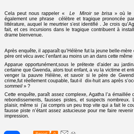
Cela peut nous rappeler «
Le Miroir se brisa
» où le 
également une phrase célèbre et tragique prononcée pa
littérature, auquel le meurtrier s'est identifié . Je crois qu
fait, et ces incursions dans le tragique contribuent à inst
drame bienvenue.
Après enquête, il apparaît qu’Hélène fut la jeune belle-mère
père ont vécu avec l’enfant au moins un an dans cette même
Apparue opportunément,sous le prétexte d'aider au jardi
certaine que Gwenda, alors tout enfant, a vu la victime et en
venger la pauvre Hélène, et savoir si le père de Gwend
crime,fut réellement coupable, faut-il dix-huit ans après s’
sommeil
» ?
Cette enquête, paraît assez complexe, Agatha l’a émaillée de 
rebondissements, fausses pistes, et suspects nombreux. 
plaisir, même si j'ai compris un peu trop vite qui a fait le c
fausse piste n’étant assez astucieuse pour me faire reven
impression.
Repost
0