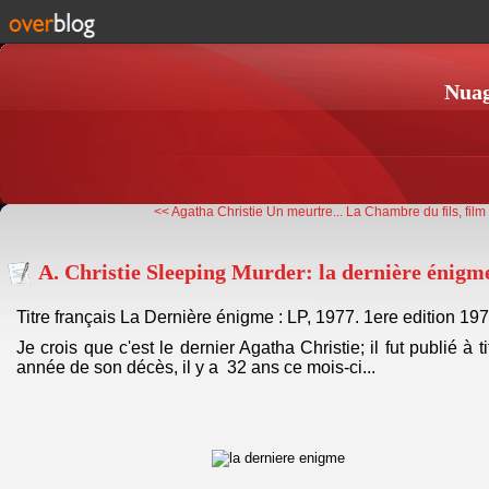
Nuag
<< Agatha Christie Un meurtre...
La Chambre du fils, film 
A. Christie Sleeping Murder: la dernière énigm
Titre français La Dernière énigme : LP, 1977. 1ere edition 19
Je crois que c'est le dernier Agatha Christie; il fut publié à 
année de son décès, il y a 32 ans ce mois-ci...