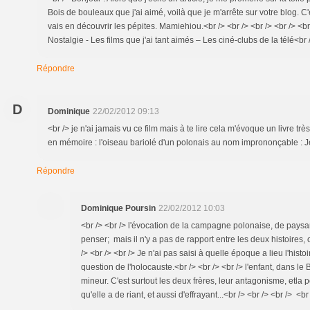
Bois de bouleaux que j'ai aimé, voilà que je m'arrête sur votre blog. C'
vais en découvrir les pépites. Mamiehiou.<br /> <br /> <br /> <br /> <br 
Nostalgie - Les films que j'ai tant aimés – Les ciné-clubs de la télé<br 
Répondre
D
Dominique
22/02/2012 09:13
<br /> je n'ai jamais vu ce film mais à te lire cela m'évoque un livre trè
en mémoire : l'oiseau bariolé d'un polonais au nom imprononçable : Je
Répondre
Dominique Poursin
22/02/2012 10:03
<br /> <br /> l'évocation de la campagne polonaise, de paysans
penser; mais il n'y a pas de rapport entre les deux histoires,
/> <br /> <br /> Je n'ai pas saisi à quelle époque a lieu l'histoi
question de l'holocauste.<br /> <br /> <br /> l'enfant, dans le
mineur. C'est surtout les deux frères, leur antagonisme, etla 
qu'elle a de riant, et aussi d'effrayant...<br /> <br /> <br /> <br