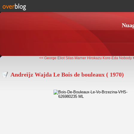
Nuag
<< George Eliot Silas Marner
Hirokazu Kore-Eda Nobody
Andreïjz Wajda Le Bois de bouleaux ( 1970)