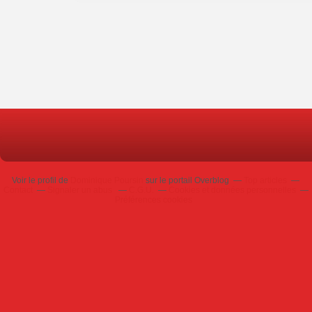
Voir le profil de
Dominique Poursin
sur le portail Overblog
Top articles
Contact
Signaler un abus
C.G.U.
Cookies et données personnelles
Préférences cookies