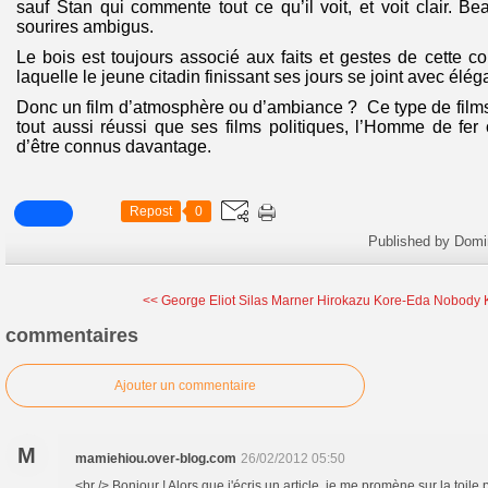
sauf Stan qui commente tout ce qu’il voit, et voit clair. 
sourires ambigus.
Le bois est toujours associé aux faits et gestes de cette
laquelle le jeune citadin finissant ses jours se joint avec élé
Donc un film d’atmosphère ou d’ambiance ? Ce type de films
tout aussi réussi que ses films politiques, l’Homme de fer 
d’être connus davantage.
Repost
0
Published by Domi
<< George Eliot Silas Marner
Hirokazu Kore-Eda Nobody
commentaires
Ajouter un commentaire
M
mamiehiou.over-blog.com
26/02/2012 05:50
<br /> Bonjour ! Alors que j'écris un article, je me promène sur la toile