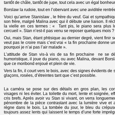
tantôt de châle, tantôt de jupe, tout cela avec un égal bonheur
Borslaw la rudoie, tout en l’obervant avec une aviditée rentré
Voici qu’arrive Stanislaw , le frère du veuf. Gai et sympathiqu
son frère, malgré Malina avec qui il débute une liaison. Il ré
la vielle en ces termes : « Tant pis, le piano sera plus 
cercueil ». Stan n’est-il pas venu se reposer quelques mois ?
Oui, mais Stan, étant phtisique au dernier degré, vient finir s
veut pas le croire mais c’est vrai « la fin prochaine donne une
pourquoi je n’ai pas l’air malade ».
L’attitude de Stan vis-à vis de sa fin prochaine ne se dé
humoristique, il joue du piano, ou avec Malina, devant Borsl
que ce moribond enjoué et plein de vie.
Vers la fin, il court vers le bois, avec des signes évidents de 
glaçons, rosées, d’étreintes tant que c’est possible.
La caméra se pose sur des détails en gros plan, les corp
visages ni les éviter. La toilette du mort, lente et soignée, e
cris brefs. Après avoir vu Stan si vivant, on verra longueme
pénombre de la pièce contrastant avec la lumière vive et 
règne dans le bois. La tombée du jour, le bleu du crépu
toujours assez lents qui laissent le temps d’une forte impré