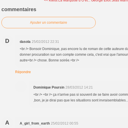
<< Kleist La Marquise d’O et...
George Eliot Silas Marn
commentaires
Ajouter un commentaire
D
dasola
25/02/2012 22:31
<br /> Bonsoir Dominique, pas encore lu de roman de cette auteure d
donner procuration sur son compte comme cela, c'est vrai que l'amour
autre<br /> chose. Bonne soirée.<br />
Répondre
Dominique Poursin
28/03/2012 14:21
<br /> <br /> ça n'arrive pas si souvent de se faire avoir c
,bon, je je dirai pas que les situations sont invraisemblables...
A
A_girl_from_earth
25/02/2012 00:55