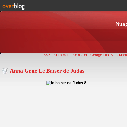
Nuag
<< Kleist La Marquise d’O et...
George Eliot Silas Marn
Anna Grue Le Baiser de Judas