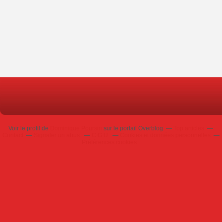
Voir le profil de
Dominique Poursin
sur le portail Overblog
Top articles
Contact
Signaler un abus
C.G.U.
Cookies et données personnelles
Préférences cookies