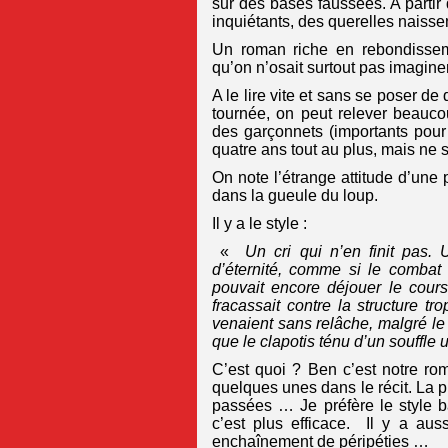
sur des bases faussées. A partir
inquiétants, des querelles naisse
Un roman riche en rebondissemen
qu’on n’osait surtout pas imagine
A le lire vite et sans se poser de
tournée, on peut relever beauco
des garçonnets (importants pour l
quatre ans tout au plus, mais ne 
On note l’étrange attitude d’une
dans la gueule du loup.
Il y a le style :
«
Un cri qui n’en finit pas.
d’éternité, comme si le combat 
pouvait encore déjouer le cour
fracassait contre la structure tr
venaient sans relâche, malgré le 
que le clapotis ténu d’un souffle 
C’est quoi ? Ben c’est notre rom
quelques unes dans le récit. La pre
passées … Je préfère le style ba
c’est plus efficace. Il y a au
enchaînement de péripéties …