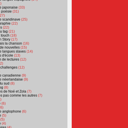
)
ure japonaise
(33)
s poésie
(31)
27)
ure scandinave
(25)
graphie
(22)
es
(22)
u tag
(21)
t touch
(18)
n Story
(17)
ais la chanson
(16)
 de nouvelles
(15)
ure langues slaves
(14)
 d'école
(13)
 de lectures
(12)
2)
 challenges
(12)
)
ure canadienne
(9)
ure néerlandaise
(9)
du sud
(8)
og
(8)
s de Noé et Zola
(7)
es pas comme les autres
(7)
)
e
(6)
6)
ure anglophone
(6)
e
(5)
(5)
e
(4)
ires
(4)