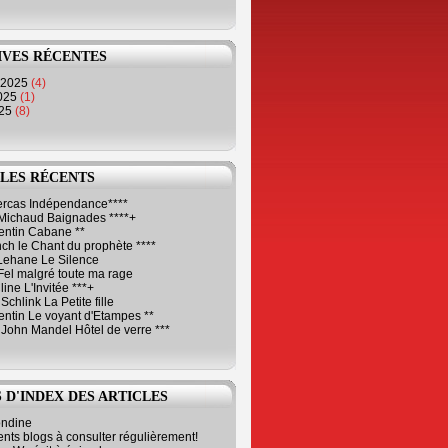
IVES RÉCENTES
 2025
(4)
2025
(1)
025
(8)
LES RÉCENTS
Cercas Indépendance****
Michaud Baignades ****+
entin Cabane **
ch le Chant du prophète ****
Lehane Le Silence
Fel malgré toute ma rage
ne L'Invitée ***+
Schlink La Petite fille
ntin Le voyant d'Etampes **
 John Mandel Hôtel de verre ***
 D'INDEX DES ARTICLES
ondine
ents blogs à consulter régulièrement!