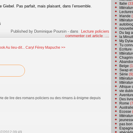
Italie
(33
e Giebel. Pas parfait, mais plaisant, dans l’ensemble.
littérat
Lecture
Irlande
(
littérat
autobio
nouvell
Published by Dominique Poursin
-
dans
Lecture policiers
Du tag a
commenter cet article
…
la Minui
My Dyla
Tu conn
k Au lieu-dit...
Caryl Férey Mapuche >>
Ecriture
littérat
Chagrins
Abandon
Belge
(1
Swap et
Série
(9
littérat
littérat
Afrique 
vie dubl
Aventure
ie de lire des romans policiers ou des rimans à énigme depuis
Des livr
Rome
(7
Australi
Ecosse
(
littérat
jeuness
pas bon
Espagn
07/2012 09:49
abécéda