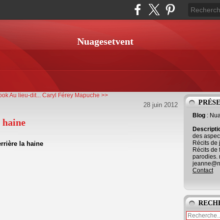
Nuagesetvent
k Au lieu-dit...
Caryl Férey Mapuche >>
PRÉS
28 juin 2012
Blog
: Nu
 haine
Descript
des aspect
Récits de 
Récits de 
parodies. 
jeanne@ne
Contact
RECH