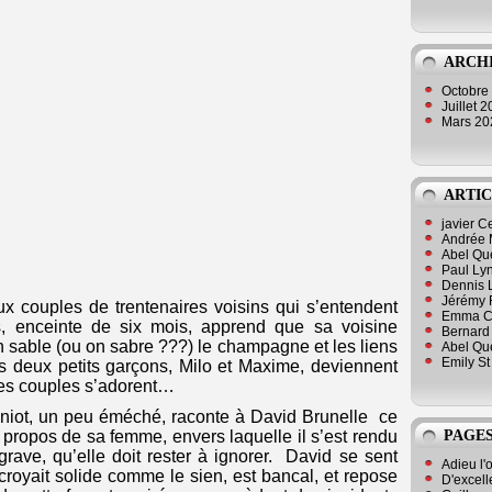
ARCH
Octobre
Juillet 
Mars 2
ARTIC
javier 
Andrée 
Abel Qu
Paul Lyn
Dennis 
Jérémy 
ux couples de trentenaires voisins qui s’entendent
Emma Cli
es, enceinte de six mois, apprend que sa voisine
Bernard 
n sable (ou on sabre ???) le champagne et les liens
Abel Que
Emily St
es deux petits garçons, Milo et Maxime, deviennent
les couples s’adorent…
Geniot, un peu éméché, raconte à David Brunelle ce
PAGES
 propos de sa femme, envers laquelle il s’est rendu
ave, qu’elle doit rester à ignorer. David se sent
Adieu l'
l croyait solide comme le sien, est bancal, et repose
D'excell