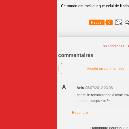
Ce roman est meilleur que celui de Karin
Repost
0
<< Thomas H. Coo
commentaires
Ajouter un commentaire
A
Anis
05/07/2012 23:08
<br /> Je recommence à avoir env
quelque temps.<br />
Répondre
Dominique Poursin
16/