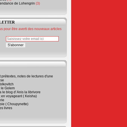
endance de Lohengrin
(3)
LETTER
 pour être averti des nouveaux articles
t prétextes, notes de lectures d'une
ise
olkovitch
a le Golem
 le blog d' Anis la librivore
t en voyageant ( Keisha)
rie
 joie ( Choupynette)
ses livres
e