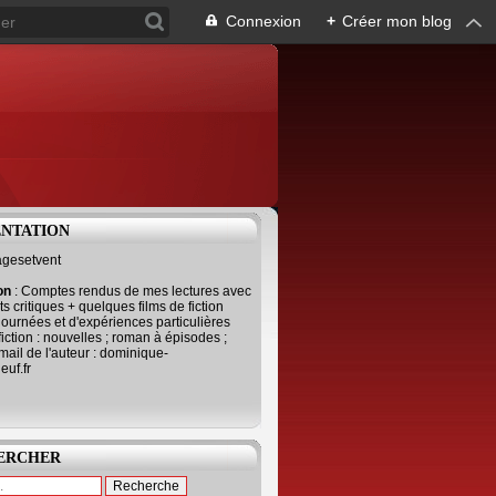
Connexion
+
Créer mon blog
ENTATION
agesetvent
ion
: Comptes rendus de mes lectures avec
s critiques + quelques films de fiction
journées et d'expériences particulières
fiction : nouvelles ; roman à épisodes ;
mail de l'auteur : dominique-
uf.fr
ERCHER