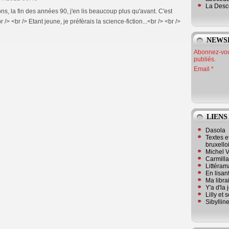
La Desc
ons, la fin des années 90, j'en lis beaucoup plus qu'avant. C'est
r /> <br /> Etant jeune, je préfèrais la science-fiction...<br /> <br />
NEWS
Abonnez-vous
publiés.
Email
LIENS
Dasola
Textes e
bruxello
Michel V
Carmill
Littérama
En lisan
Ma librai
Y'a d'la
Lilly et 
Sibyllin