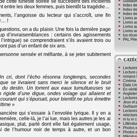
 de cette funeste soirée se succèdent des incidents
Guillaum
Index de
nt entre les deux femmes, puis bientôt la tragédie…
Index de
Index des
ts, l’angoisse du lecteur qui s’accroît, une fin
Livres a
r… !
Livres a
Livres a
 questions, on a du plaisir. Une fois la dernière page
Livres a
up d’invraisemblances : certains des agissements
lus réc
PAL Pile
’intrigue) se comprendraient s’ils avaient trois ou
sont pas d’un enfant de six ans.
 personne sensée et méfiante, à se jeter subitement
CATÉ
Lecture
Lecture 
romans 
 Un cri, dont l’écho résonna longtemps, secondes
Cinéma
que se livraient sans merci le silence et le bruit
Etats Un
s du destin. Un torrent aux eaux tumultueuses se
En vérité
op rigide d’une digue, ondes volage qui allaient et
Angleter
Lecture
courant qui s’épuisait, pour bientôt ne plus émettre
Jeux et 
ultime »
Guillaum
Lectures
ancière qui s’essaie à l’envolée lyrique. Il y en a
relectur
mière, celle-là, je l’ai lue, mais les autres je les ai
ni lu ni
Littérat
sique, plat, parlé dont elle fait également usage,
Photos e
ssi de l’humour noir de temps à autre, et un bon
Photos e
littérat