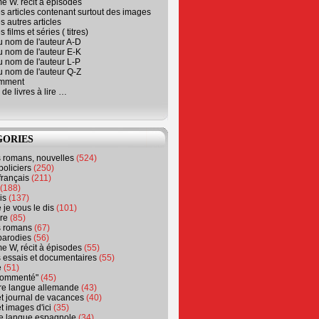
e W. récit à épisodes
s articles contenant surtout des images
s autres articles
 films et séries ( titres)
u nom de l'auteur A-D
u nom de l'auteur E-K
u nom de l'auteur L-P
u nom de l'auteur Q-Z
emment
 de livres à lire …
GORIES
s romans, nouvelles
(524)
policiers
(250)
français
(211)
(188)
is
(137)
 je vous le dis
(101)
re
(85)
s romans
(67)
parodies
(56)
e W, récit à épisodes
(55)
 essais et documentaires
(55)
e
(51)
 commenté"
(45)
ure langue allemande
(43)
t journal de vacances
(40)
t images d'ici
(35)
ure langue espagnole
(34)