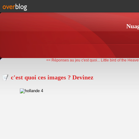
Nuag
<< Réponses au jeu c'est quoi...
Little bird of the Heave
c'est quoi ces images ? Devinez