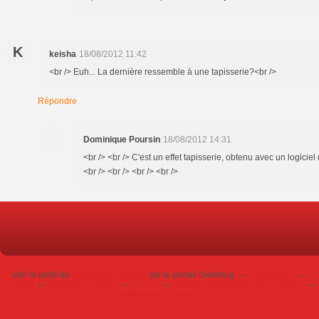
K
keisha
18/08/2012 11:42
<br /> Euh... La dernière ressemble à une tapisserie?<br />
Répondre
Dominique Poursin
18/08/2012 14:31
<br /> <br /> C'est un effet tapisserie, obtenu avec un logicie
<br /> <br /> <br /> <br />
Voir le profil de
Dominique Poursin
sur le portail Overblog
Top articles
Contact
Signaler un abus
C.G.U.
Cookies et données personnelles
Préférences cookies