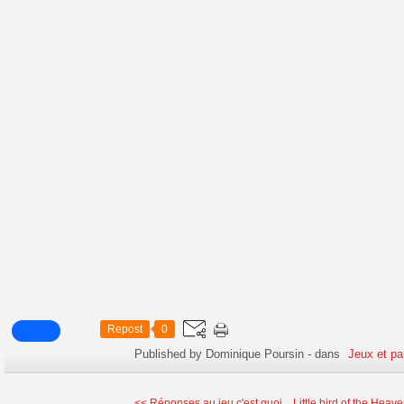
Repost
0
Published by Dominique Poursin
-
dans
Jeux et pa
<< Réponses au jeu c'est quoi...
Little bird of the Heave