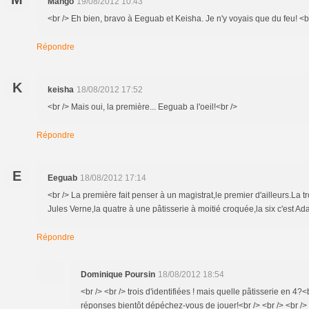
Mango
19/08/2012 10:43
<br /> Eh bien, bravo à Eeguab et Keisha. Je n'y voyais que du feu! <b
Répondre
K
keisha
18/08/2012 17:52
<br /> Mais oui, la première... Eeguab a l'oeil!<br />
Répondre
E
Eeguab
18/08/2012 17:14
<br /> La première fait penser à un magistrat,le premier d'ailleurs.La tro
Jules Verne,la quatre à une pâtisserie à moitié croquée,la six c'est Ad
Répondre
Dominique Poursin
18/08/2012 18:54
<br /> <br /> trois d'identifiées ! mais quelle pâtisserie en 4?<
réponses bientôt dépéchez-vous de jouer!<br /> <br /> <br /> 