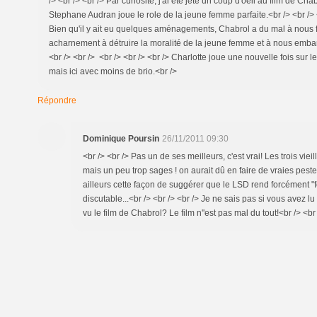
/> <br /> <br /> Par curiosité, j'ai été jeté un coup d'oeil au film de Ch
Stephane Audran joue le role de la jeune femme parfaite.<br /> <br /> <
Bien qu'il y ait eu quelques aménagements, Chabrol a du mal à nous f
acharnement à détruire la moralité de la jeune femme et à nous embarq
<br /> <br /> <br /> <br /> <br /> Charlotte joue une nouvelle fois sur 
mais ici avec moins de brio.<br />
Répondre
Dominique Poursin
26/11/2011 09:30
<br /> <br /> Pas un de ses meilleurs, c'est vrai! Les trois vie
mais un peu trop sages ! on aurait dû en faire de vraies pestes
ailleurs cette façon de suggérer que le LSD rend forcément "f
discutable...<br /> <br /> <br /> Je ne sais pas si vous avez lu
vu le film de Chabrol? Le film n''est pas mal du tout!<br /> <br 