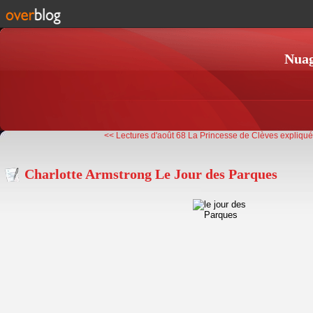
Nuag
<< Lectures d'août 68
La Princesse de Clèves expliquée
Charlotte Armstrong Le Jour des Parques