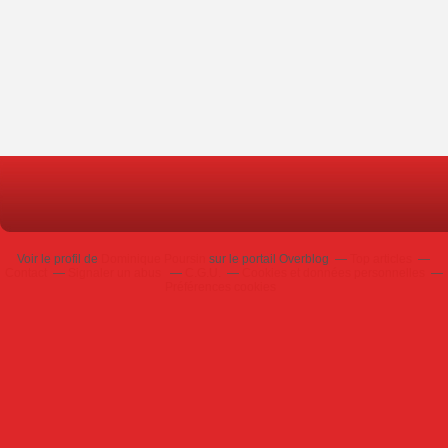
Voir le profil de
Dominique Poursin
sur le portail Overblog
Top articles
Contact
Signaler un abus
C.G.U.
Cookies et données personnelles
Préférences cookies