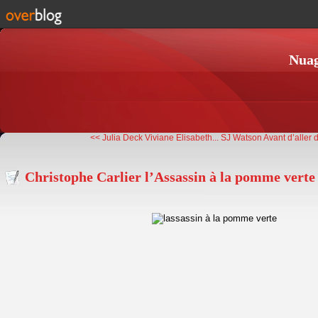
Nuag
<< Julia Deck Viviane Elisabeth...
SJ Watson Avant d’aller d
Christophe Carlier l’Assassin à la pomme verte