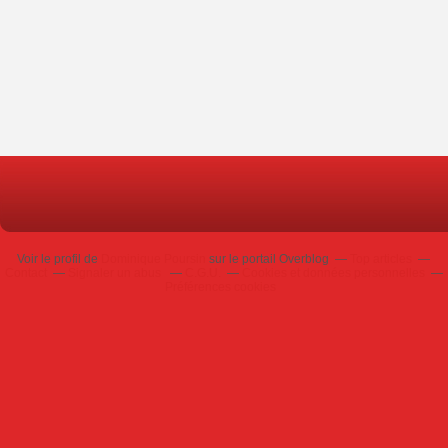
Voir le profil de
Dominique Poursin
sur le portail Overblog
Top articles
Contact
Signaler un abus
C.G.U.
Cookies et données personnelles
Préférences cookies