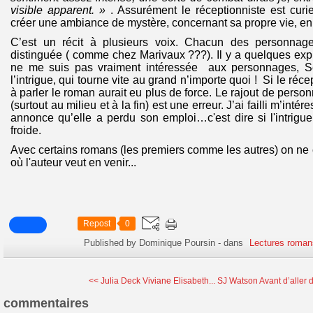
visible apparent. »
. Assurément le réceptionniste est curie
créer une ambiance de mystère, concernant sa propre vie, en 
C’est un récit à plusieurs voix. Chacun des personnag
distinguée ( comme chez Marivaux ???). Il y a quelques ex
ne me suis pas vraiment intéressée aux personnages, Sé
l’intrigue, qui tourne vite au grand n’importe quoi ! Si le réce
à parler le roman aurait eu plus de force. Le rajout de pers
(surtout au milieu et à la fin) est une erreur. J’ai failli m’inté
annonce qu’elle a perdu son emploi…c'est dire si l'intrigue
froide.
Avec certains romans (les premiers comme les autres) on ne
où l'auteur veut en venir...
Repost
0
Published by Dominique Poursin
-
dans
Lectures roman
<< Julia Deck Viviane Elisabeth...
SJ Watson Avant d’aller d
commentaires