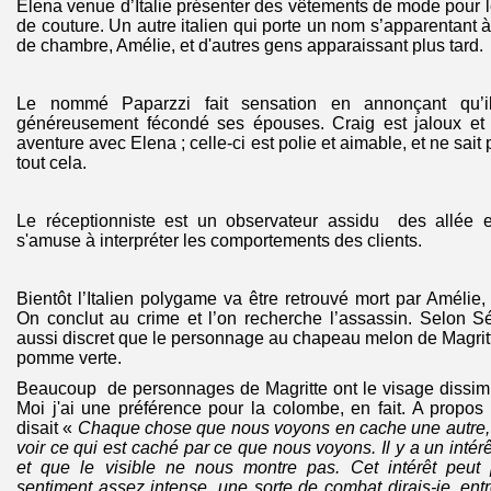
Elena venue d’Italie présenter des vêtements de mode pour
de couture. Un autre italien qui porte un nom s’apparentant
de chambre, Amélie, et d'autres gens apparaissant plus tard.
Le nommé Paparzzi fait sensation en annonçant qu’
généreusement fécondé ses épouses. Craig est jaloux et 
aventure avec Elena ; celle-ci est polie et aimable, et ne sait
tout cela.
Le réceptionniste est un observateur assidu des allée e
s'amuse à interpréter les comportements des clients.
Bientôt l’Italien polygame va être retrouvé mort par Améli
On conclut au crime et l’on recherche l’assassin. Selon Sé
aussi discret que le personnage au chapeau melon de Magritt
pomme verte.
Beaucoup de personnages de Magritte ont le visage dissim
Moi j'ai une préférence pour la colombe, en fait. A propos
disait «
Chaque chose que nous voyons en cache une autre, 
voir ce qui est caché par ce que nous voyons. Il y a un intér
et que le visible ne nous montre pas. Cet intérêt peut 
sentiment assez intense, une sorte de combat dirais-je, entr