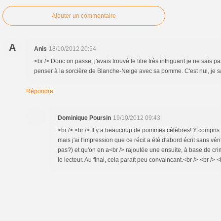
Ajouter un commentaire
A
Anis
18/10/2012 20:54
<br /> Donc on passe; j'avais trouvé le titre très intriguant je ne sais p
penser à la sorcière de Blanche-Neige avec sa pomme. C'est nul, je sai
Répondre
Dominique Poursin
19/10/2012 09:43
<br /> <br /> Il y a beaucoup de pommes célèbres! Y compris c
mais j'ai l'impression que ce récit a été d'abord écrit sans véri
pas?) et qu'on en a<br /> rajoutée une ensuite, à base de crim
le lecteur. Au final, cela paraît peu convaincant.<br /> <br /> <