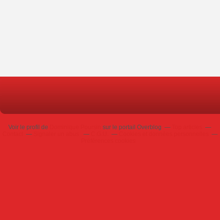
Voir le profil de
Dominique Poursin
sur le portail Overblog
Top articles
Contact
Signaler un abus
C.G.U.
Cookies et données personnelles
Préférences cookies