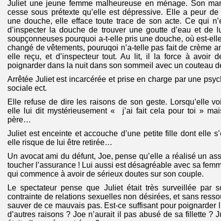
Juliet une jeune femme malheureuse en ménage. Son mari 
cesse sous prétexte qu’elle est dépressive. Elle a peur de l
une douche, elle efface toute trace de son acte. Ce qui 
d’inspecter la douche de trouver une goutte d’eau et de l
soupçonneuses pourquoi a-t-elle pris une douche, où est-elle 
changé de vêtements, pouruqoi n’a-telle pas fait de crème an
elle reçu, et d’inspecteur tout. Au lit, il la force à avoir 
poignarder dans la nuit dans son sommeil avec un couteau de
Arrêtée Juliet est incarcérée et prise en charge par une psy
sociale ect.
Elle refuse de dire les raisons de son geste. Lorsqu’elle voit
elle lui dit mystérieusement « j’ai fait cela pour toi » mais
père…
Juliet est enceinte et accouche d’une petite fille dont elle 
elle risque de lui être retirée…
Un avocat ami du défunt, Joe, pense qu’elle a réalisé un as
toucher l’assurance ! Lui aussi est désagréable avec sa fem
qui commence à avoir de sérieux doutes sur son couple.
Le spectateur pense que Juliet était très surveillée par s
contrainte de relations sexuelles non désirées, et sans resso
sauver de ce mauvais pas. Est-ce suffisant pour poignarder l
d’autres raisons ? Joe n’aurait il pas abusé de sa fillette ? J