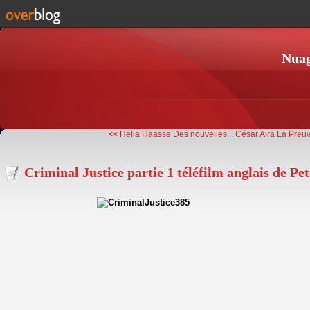
Nuag
<< Hella Haasse Des nouvelles...
César Aira La Preu
Criminal Justice partie 1 téléfilm anglais de P