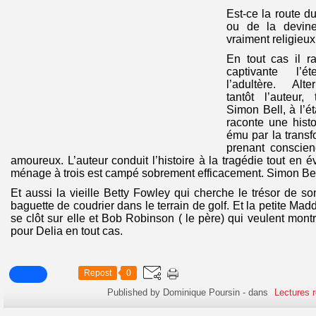
Est-ce la route du
ou de la devine
vraiment religieux
En tout cas il r
captivante l’é
l’adultère. Alte
tantôt l’auteur,
Simon Bell, à l’é
raconte une histo
ému par la trans
prenant conscien
amoureux. L’auteur conduit l’histoire à la tragédie tout en 
ménage à trois est campé sobrement efficacement. Simon Be
Et aussi la vieille Betty Fowley qui cherche le trésor de s
baguette de coudrier dans le terrain de golf. Et la petite M
se clôt sur elle et Bob Robinson ( le père) qui veulent mont
pour Delia en tout cas.
Repost
0
Published by Dominique Poursin
-
dans
Lectures 