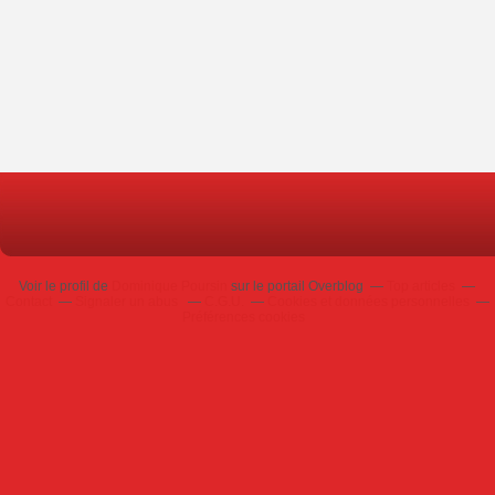
Voir le profil de
Dominique Poursin
sur le portail Overblog
Top articles
Contact
Signaler un abus
C.G.U.
Cookies et données personnelles
Préférences cookies