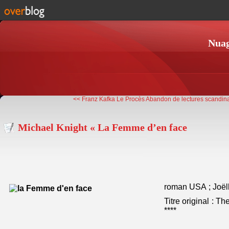
Nuag
<< Franz Kafka Le Procès
Abandon de lectures scandin
Michael Knight « La Femme d’en face
roman USA ; Joëll
Titre original : T
****