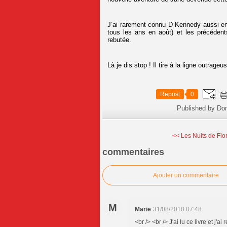
J’ai rarement connu D Kennedy aussi enn
tous les ans en août) et les précéden
rebutée.
Là je dis stop ! Il tire à la ligne outrag
Repost
0
Published by Do
<< Les Nuits de Flor
commentaires
Ajouter un commentaire
M
Marie
31/08/2010 07:48
<br /> <br /> J'ai lu ce livre et j