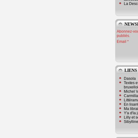
La Desc
NEWS
Abonnez-vous
publiés.
Email
LIENS
Dasola
Textes e
bruxello
Michel V
Carmill
Littérama
En lisan
Ma librai
Y'a d'la
Lilly et 
Sibyllin