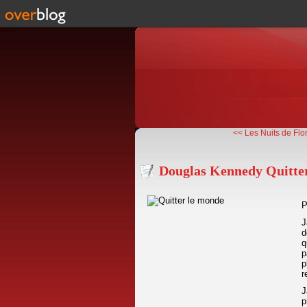
<< Les Nuits de Flor
Douglas Kennedy Quitte
P
J
d
q
p
p
r
J
p