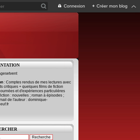
Connexion
+
Créer mon blog
ENTATION
agesetvent
ion
: Comptes rendus de mes lectures avec
s critiques + quelques films de fiction
journées et d'expériences particulières
fiction : nouvelles ; roman à épisodes ;
mail de l'auteur : dominique-
uf.fr
ERCHER