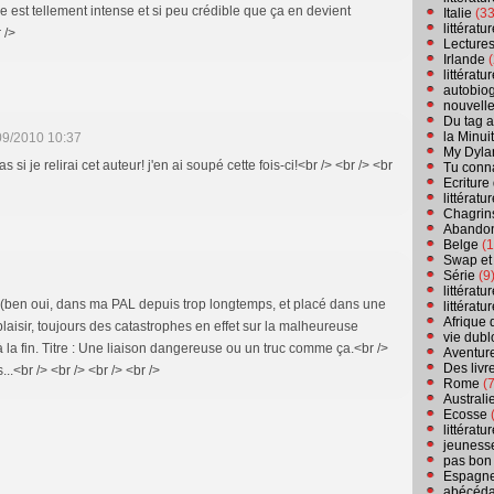
ne est tellement intense et si peu crédible que ça en devient
Italie
(33
littérat
 />
Lecture
Irlande
(
littérat
autobio
nouvell
Du tag a
la Minui
09/2010 10:37
My Dyla
s si je relirai cet auteur! j'en ai soupé cette fois-ci!<br /> <br /> <br
Tu conn
Ecriture
littérat
Chagrins
Abandon
Belge
(1
Swap et
Série
(9
littérat
 lu (ben oui, dans ma PAL depuis trop longtemps, et placé dans une
littérat
Afrique 
 plaisir, toujours des catastrophes en effet sur la malheureuse
vie dubl
 la fin. Titre : Une liaison dangereuse ou un truc comme ça.<br />
Aventure
Des livr
..<br /> <br /> <br /> <br />
Rome
(7
Australi
Ecosse
(
littérat
jeuness
pas bon
Espagn
abécéda