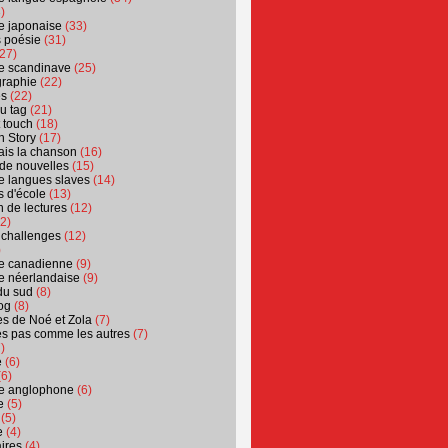
)
ure japonaise
(33)
s poésie
(31)
27)
ure scandinave
(25)
graphie
(22)
es
(22)
u tag
(21)
t touch
(18)
n Story
(17)
ais la chanson
(16)
 de nouvelles
(15)
ure langues slaves
(14)
 d'école
(13)
 de lectures
(12)
2)
 challenges
(12)
)
ure canadienne
(9)
ure néerlandaise
(9)
du sud
(8)
og
(8)
s de Noé et Zola
(7)
es pas comme les autres
(7)
)
e
(6)
6)
ure anglophone
(6)
e
(5)
(5)
e
(4)
ires
(4)