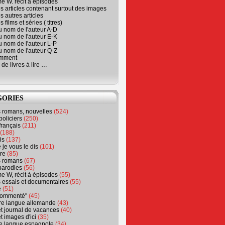
e W. récit à épisodes
s articles contenant surtout des images
s autres articles
 films et séries ( titres)
u nom de l'auteur A-D
u nom de l'auteur E-K
u nom de l'auteur L-P
u nom de l'auteur Q-Z
emment
 de livres à lire …
GORIES
s romans, nouvelles
(524)
policiers
(250)
français
(211)
(188)
is
(137)
 je vous le dis
(101)
re
(85)
s romans
(67)
parodies
(56)
e W, récit à épisodes
(55)
 essais et documentaires
(55)
e
(51)
 commenté"
(45)
ure langue allemande
(43)
t journal de vacances
(40)
t images d'ici
(35)
ure langue espagnole
(34)