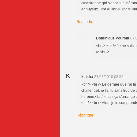
catastrophe qui s'abat sur l'héroï
ennuyeux...<br /> <br /> <br /> <br
Répondre
Dominique Poursin
07/
<br /> <br /> Je ne sais pa
/> <br />
K
keisha
27/08/2010 08:55
<br /> <br /> Le dernier que j'ai
challenge), je l'ai lu sans trop de
héroine,<br /> mais ça s'arrange à
<br /> <br /> Alors je te comprends.
Répondre