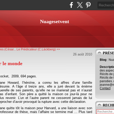
Nuagesetvent
es (César...
Le Prédicateur (C.Läckberg) >>
PRÉS
26 août 2010
Blog
: Nu
r le monde
Descript
des aspect
Récits de 
ocket, 2009, 694 pages.
Récits de 
parodies. 
ane Howard, l’héroïne, a connu les affres d’une famille
jeanne@ne
ésunie. A l’âge d treize ans, elle a juré devant la énième
Contact
uerelle de ses parents, qu’elle ne se marierait pas et n’aurait
as d’enfant. Son père a quitté la maison ce jour-là pour ne
lus revenir. L’un et l’autre parent ne cesseront jamais de lui
eprocher d’avoir provoqué la rupture avec cette déclaration.
RECH
ane quitte tôt la maison pour Harvard, a une liaison avec son
rofesseur de thèse, mais l’affaire se termine mal … Plus tard