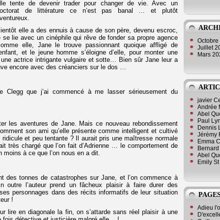
lle tente de devenir trader pour changer de vie. Avec un
octorat de littérature ce n’est pas banal … et plutôt
ventureux.
ARCH
ientôt elle a des ennuis à cause de son père, devenu escroc,
le se lie avec un cinéphile qui rêve de fonder sa propre agence
Octobre
comme elle, Jane le trouve passionnant quoique affligé de
Juillet 
nfant, et le jeune homme s’éloigne d’elle, pour monter une
Mars 2
une actrice intrigante vulgaire et sotte… Bien sûr Jane leur a
rouve encore avec des créanciers sur le dos …
ARTIC
ienne Clegg que j’ai commencé à me lasser sérieusement du
javier 
Andrée 
Abel Qu
Paul Lyn
ester les aventures de Jane. Mais ce nouveau rebondissement
Dennis 
. Comment son ami qu’elle présente comme intelligent et cultivé
Jérémy 
ridicule et peu tentante ? Il aurait pris une maîtresse normale
Emma Cli
rait très chargé que l’on fait d’Adrienne … le comportement de
Bernard 
 moins à ce que l’on nous en a dit.
Abel Que
Emily St
ment des tonnes de catastrophes sur Jane, et l’on commence à
 outre l’auteur prend un fâcheux plaisir à faire durer des
 ses personnages dans des récits informatifs de leur situation
PAGES
eur !
Adieu l'
r lire en diagonale la fin, on s’attarde sans réel plaisir à une
D'excell
fois détective et justicière malgré elle… !