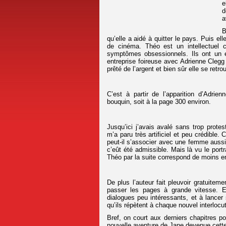
e
d
a
B
qu’elle a aidé à quitter le pays. Puis el
de cinéma. Théo est un intellectuel 
symptômes obsessionnels. Ils ont un e
entreprise foireuse avec Adrienne Clegg 
prêté de l’argent et bien sûr elle se ret
C’est à partir de l’apparition d’Adr
bouquin, soit à la page 300 environ.
Jusqu’ici j’avais avalé sans trop prot
m’a paru très artificiel et peu crédible
peut-il s’associer avec une femme aussi 
c’eût été admissible. Mais là vu le port
Théo par la suite correspond de moins en
De plus l’auteur fait pleuvoir gratuite
passer les pages à grande vitesse. En
dialogues peu intéressants, et à lancer
qu’ils répètent à chaque nouvel interlocut
Bref, on court aux derniers chapitres pou
nouvelle aventure de Jane devenue cette 