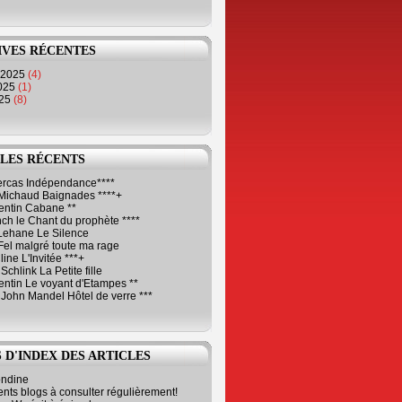
IVES RÉCENTES
 2025
(4)
2025
(1)
025
(8)
LES RÉCENTS
Cercas Indépendance****
Michaud Baignades ****+
entin Cabane **
ch le Chant du prophète ****
Lehane Le Silence
Fel malgré toute ma rage
ne L'Invitée ***+
Schlink La Petite fille
ntin Le voyant d'Etampes **
 John Mandel Hôtel de verre ***
 D'INDEX DES ARTICLES
ondine
ents blogs à consulter régulièrement!