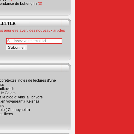
endance de Lohengrin
(3)
LETTER
 pour être averti des nouveaux articles
t prétextes, notes de lectures d'une
ise
olkovitch
a le Golem
 le blog d' Anis la librivore
t en voyageant ( Keisha)
rie
 joie ( Choupynette)
ses livres
e