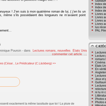
Guillaum
Index de
Index de
Index des
uyeux ! J’en suis à mon quatrième roman de lui, ( j’en lis un
Livres a
ts, même s’ils possédaient des longueurs ne m’avaient point
Livres a
Livres a
Livres a
lus réc
eusement…
PAL Pile
CATÉ
minique Poursin
-
dans
Lectures romans, nouvelles
Etats Unis
Lecture
commenter cet article
…
Lecture 
romans 
Cinéma
es (César...
Le Prédicateur (C.Läckberg) >>
Etats Un
En vérité
Angleter
Lecture
Jeux et 
Guillaum
Lectures
relectur
ni lu ni
Littérat
Photos e
Photos e
'ai ressenti exactement la même lassitude que toi ! La pluie de
littérat