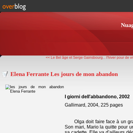
Nuag
<< Le Bel âge et Serge Gainsbourg...
l'hiver pour de v
Elena Ferrante Les jours de mon abandon
I giorni dell'abbandono, 2002
Gallimard, 2004, 225 pages
Olga doit faire face à un g
Son mari, Mario la quitte pour u
sa cadette. Elle va d'ailleurs déc