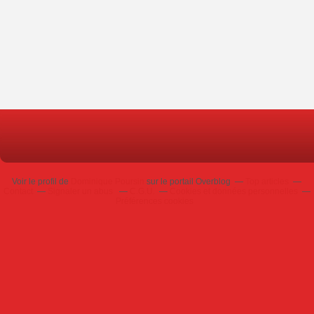
Voir le profil de
Dominique Poursin
sur le portail Overblog
Top articles
Contact
Signaler un abus
C.G.U.
Cookies et données personnelles
Préférences cookies