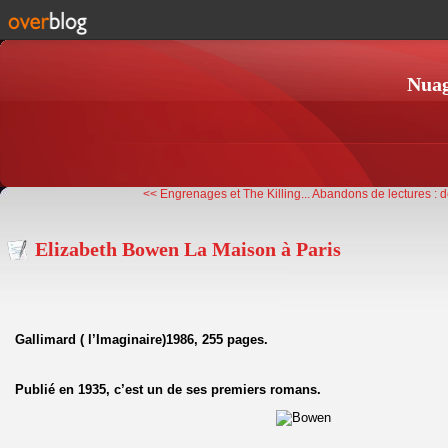
Nuag
<< Engrenages et The Killing...
Abandons de lectures : d
Elizabeth Bowen La Maison à Paris
Gallimard ( l’Imaginaire)1986, 255 pages.
Publié en 1935, c’est un de ses premiers romans.