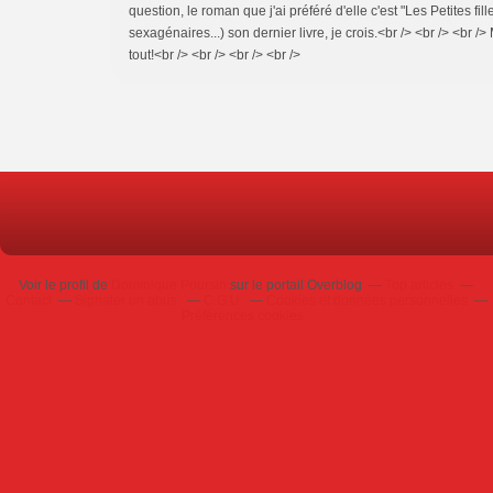
question, le roman que j'ai préféré d'elle c'est "Les Petites fille
sexagénaires...) son dernier livre, je crois.<br /> <br /> <br /> 
tout!<br /> <br /> <br /> <br />
Voir le profil de
Dominique Poursin
sur le portail Overblog
Top articles
Contact
Signaler un abus
C.G.U.
Cookies et données personnelles
Préférences cookies