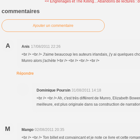
<< Engrenages et The Killing...
Abandons de lectures : d
commentaires
Ajouter un commentaire
A
Anis
17/08/2011 22:26
<br /> <br /> J'aime beaucoup les auteurs irlandais, j'y ai quelques chou
Munro alors j'achète !<br /> <br /> <br /> <br />
Répondre
Dominique Poursin
31/08/2011 14:18
<br /> <br /> Ah, c'est très différent de Munro, Elizabeth Bowe
meilleure, est plus originale dans sa construction de narration.
M
Mango
02/08/2011 20:35
<br /> <br /> Ton billet est convaincant et je note ce livre et cette rom