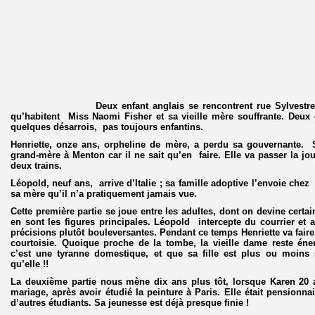
Deux enfant anglais se rencontrent rue Sylvestre Bo
qu’habitent Miss Naomi Fisher et sa vieille mère souffrante. Deux
quelques désarrois, pas toujours enfantins.
Henriette, onze ans, orpheline de mère, a perdu sa gouvernante. 
grand-mère à Menton car il ne sait qu’en faire. Elle va passer la jo
deux trains.
Léopold, neuf ans, arrive d’Italie ; sa famille adoptive l’envoie chez
sa mère qu’il n’a pratiquement jamais vue.
Cette première partie se joue entre les adultes, dont on devine certa
en sont les figures principales. Léopold intercepte du courrier et 
précisions plutôt bouleversantes. Pendant ce temps Henriette va faire
courtoisie. Quoique proche de la tombe, la vieille dame reste é
c’est une tyranne domestique, et que sa fille est plus ou moins 
qu’elle !!
La deuxième partie nous mène dix ans plus tôt, lorsque Karen 20 a
mariage, après avoir étudié la peinture à Paris. Elle était pensionn
d’autres étudiants. Sa jeunesse est déjà presque finie !