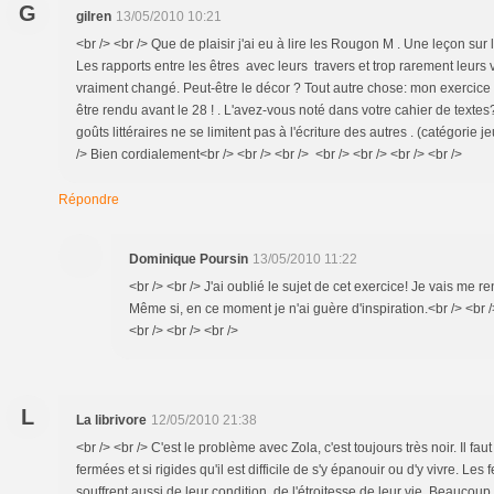
G
gilren
13/05/2010 10:21
<br /> <br /> Que de plaisir j'ai eu à lire les Rougon M . Une leçon sur 
Les rapports entre les êtres avec leurs travers et trop rarement leurs 
vraiment changé. Peut-être le décor ? Tout autre chose: mon exercice 
être rendu avant le 28 ! . L'avez-vous noté dans votre cahier de textes
goûts littéraires ne se limitent pas à l'écriture des autres . (catégorie je
/> Bien cordialement<br /> <br /> <br /> <br /> <br /> <br /> <br />
Répondre
Dominique Poursin
13/05/2010 11:22
<br /> <br /> J'ai oublié le sujet de cet exercice! Je vais me r
Même si, en ce moment je n'ai guère d'inspiration.<br /> <br 
<br /> <br /> <br />
L
La librivore
12/05/2010 21:38
<br /> <br /> C'est le problème avec Zola, c'est toujours très noir. Il faut
fermées et si rigides qu'il est difficile de s'y épanouir ou d'y vivre. Les
souffrent aussi de leur condition, de l'étroitesse de leur vie. Beauco