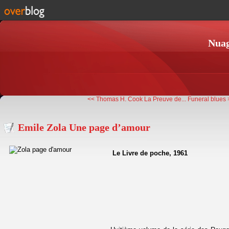
Nuag
<< Thomas H. Cook La Preuve de...
Funeral blues 
Emile Zola Une page d’amour
Le Livre de poche, 1961