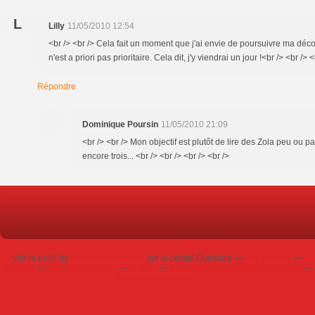
L
Lilly
11/05/2010 12:54
<br /> <br /> Cela fait un moment que j'ai envie de poursuivre ma déco
n'est a priori pas prioritaire. Cela dit, j'y viendrai un jour !<br /> <br /> <
Répondre
Dominique Poursin
11/05/2010 21:09
<br /> <br /> Mon objectif est plutôt de lire des Zola peu ou pa
encore trois... <br /> <br /> <br /> <br />
Voir le profil de
Dominique Poursin
sur le portail Overblog
Top articles
Contact
Signaler un abus
C.G.U.
Cookies et données personnelles
Préférences cookies