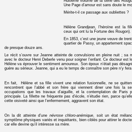
Huitième volume de la série des Rougo
Une Page d’amour est sans doute le mo
Mérite-t-il ce passage aux oubliettes ?
Hélène Grandjean, l’héroïne est la fil
ceux qui ont lu la Fortune des Rougon).
En 1853, c’est une jeune veuve de trente
quartier de Passy, un appartement spaci
de presque douze ans.
Le récit s’ouvre sur Jeanne atteinte de convulsions en pleine nuit ; sa 
avec le docteur Henri Deberle venu pour soigner l’enfant. Ce docteur est 
Hélène va éprouver le sentiment amoureux. Son époux n’était pas désagréa
guère au sérieux. Jeanne, qui a eu le temps de connaître son père n’y fera 
En fait, Hélène et sa fille vivent une relation fusionnelle, ne se quitten
rencontrent que l’abbé et son frère qui viennent diner une fois la se
occupations que les travaux d’aiguille, et la contemplation de Paris p
principale. La fillette ne fréquente pas d’école, n’étudie rien, parce qu’e
cette oisiveté ainsi que l’enfermement, aggravent son état.
On la dit atteinte d’une
névrose chloro-anémique
, soit un état mélan
symptôme physiques variés et inquiétants, bien ciblés pour attirer le docte
car elle devine qu’il intéresse sa mère.