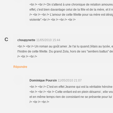
<br /> <br /> On s'attend à une chronique de relation amoureus
effet, c'est bien davantage celui de la fille et de la mère, et i
/> <br /> <br /> L'amour de cette fillette pour sa mère est dés
violente".<br /> <br /> <br /> <br />
C
choupynette
11/05/2010 15:44
<br /> <br /> Un roman au goût amer. Je l'ai lu quand j'étais au lycée, e
l'histire de cette fillette. Du grand Zola, hors de ses "sentiers battus" de
/> <br /> <br />
Répondre
Dominique Poursin
11/05/2010 21:07
<br /> <br /> C'est en effet Jeanne qui est la véritable héroïn
<br /> <br /> <br /> Cette enfant est en plein désarroi ; elle vo
et en même temps rien de consistant ne se présente pour lui f
/> <br /> <br />