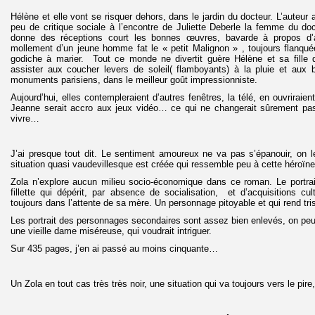
Hélène et elle vont se risquer dehors, dans le jardin du docteur. L’auteur a
peu de critique sociale à l’encontre de Juliette Deberle la femme du doct
donne des réceptions court les bonnes œuvres, bavarde à propos d’a
mollement d’un jeune homme fat le « petit Malignon » , toujours flanqu
godiche à marier. Tout ce monde ne divertit guère Hélène et sa fille qu
assister aux coucher levers de soleil( flamboyants) à la pluie et aux 
monuments parisiens, dans le meilleur goût impressionniste.
Aujourd’hui, elles contempleraient d’autres fenêtres, la télé, en ouvriraient
Jeanne serait accro aux jeux vidéo… ce qui ne changerait sûrement pa
vivre…
J’ai presque tout dit. Le sentiment amoureux ne va pas s’épanouir, on l
situation quasi vaudevillesque est créée qui ressemble peu à cette héroïne 
Zola n’explore aucun milieu socio-économique dans ce roman. Le portrai
fillette qui dépérit, par absence de socialisation, et d’acquisitions cul
toujours dans l’attente de sa mère. Un personnage pitoyable et qui rend tris
Les portrait des personnages secondaires sont assez bien enlevés, on peut
une vieille dame miséreuse, qui voudrait intriguer.
Sur 435 pages, j’en ai passé au moins cinquante…
Un Zola en tout cas très très noir, une situation qui va toujours vers le pir